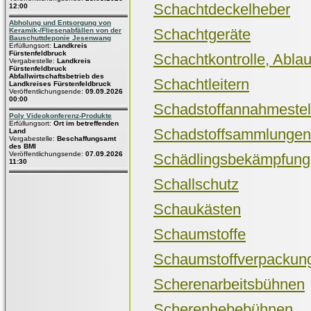
Schachtdeckelheber
12:00
Abholung und Entsorgung von
Schachtgeräte
Keramik-/Fliesenabfällen von der
Bauschuttdeponie Jesenwang
Erfüllungsort:
Landkreis
Fürstenfeldbruck
Schachtkontrolle, Ablau
Vergabestelle:
Landkreis
Fürstenfeldbruck
Abfallwirtschaftsbetrieb des
Schachtleitern
Landkreises Fürstenfeldbruck
Veröffentlichungsende:
09.09.2026
00:00
Schadstoffannahmeste
Poly Videokonferenz-Produkte
Erfüllungsort:
Ort im betreffenden
Schadstoffsammlungen
Land
Vergabestelle:
Beschaffungsamt
des BMI
Veröffentlichungsende:
07.09.2026
Schädlingsbekämpfung
11:30
Schallschutz
Schaukästen
Schaumstoffe
Schaumstoffverpackun
Scherenarbeitsbühnen
Scherenhebebühnen