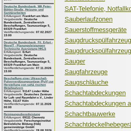
Deutsche Bundesbank, WA Peter-
SAT-Telefonie, Notfall
Böhler-Straße, Heizung- und
Sanitärarbeiten
Erfüllungsort:
Frankfurt am Main
Sauberlaufzonen
Vergabestelle:
Deutsche
Bundesbank, Zentralbereich
Beschaffungen, Taunusanlage 5,
Sauerstoffmessgeräte
60329 Frankfurt
Veröffentlichungsende:
07.02.2027
15:00
Saugdruckspülfahrzeu
Deutsche Bundesbank, Fil. Erfurt -
MoveIT - Planungsleistungen
Technische Ausrüstung HKLS
Saugdruckspülfahrzeug
Erfüllungsort:
Erfurt
Vergabestelle:
Deutsche
Bundesbank, Zentralbereich
Sauger
Beschaffungen, Taunusanlage 5,
60329 Frankfurt am Main
Veröffentlichungsende:
07.11.2026
Saugfahrzeuge
15:00
Beschaffung einer Ultraschall-
Saugschläuche
Pulververdüsungsanlage (PuV) zur
Herstellung von sphä rischen
Metallpulvern
Schachtabdeckungen
Erfüllungsort:
51147 Linder Höhe
Vergabestelle:
Deutsches Zentrum
für Luft- und Raumfahrt e.V., Linder
Höhe, 51147 Köln
Schachtabdeckungen au
Veröffentlichungsende:
07.11.2026
00:00
Schachtbauwerke
Reinigungsdienstleistung
Erfüllungsort:
09111 Chemnitz
Vergabestelle:
Forschungsinstitut
Schachtdeckelhebeger
Betriebliche Bildung (f-bb)
gemeinnützige GmbH
Veröffentlichungsende:
28.08.2026