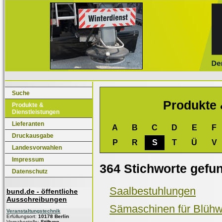
Suche
Produkte 
Produkte &
Dienstleistungen
Lieferanten
A
B
C
D
E
F
Druckausgabe
P
R
S
T
Ü
V
Landesvorwahlen
Impressum
364 Stichworte gefu
Datenschutz
Saalbestuhlungen
bund.de - öffentliche
Ausschreibungen
Sämaschinen für Blühw
Veranstaltungstechnik
Erfüllungsort:
10178 Berlin
Vergabestelle:
Stiftung