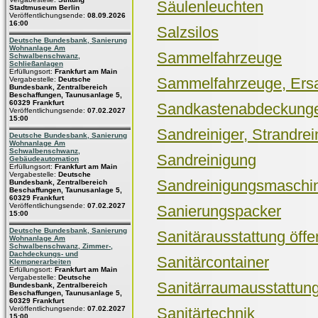
Säulenleuchten
Stadtmuseum Berlin
Veröffentlichungsende:
08.09.2026
16:00
Salzsilos
Deutsche Bundesbank, Sanierung
Wohnanlage Am
Sammelfahrzeuge
Schwalbenschwanz,
Schließanlagen
Erfüllungsort:
Frankfurt am Main
Sammelfahrzeuge, Ersat
Vergabestelle:
Deutsche
Bundesbank, Zentralbereich
Beschaffungen, Taunusanlage 5,
60329 Frankfurt
Sandkastenabdeckung
Veröffentlichungsende:
07.02.2027
15:00
Sandreiniger, Strandrei
Deutsche Bundesbank, Sanierung
Wohnanlage Am
Schwalbenschwanz,
Sandreinigung
Gebäudeautomation
Erfüllungsort:
Frankfurt am Main
Vergabestelle:
Deutsche
Sandreinigungsmaschi
Bundesbank, Zentralbereich
Beschaffungen, Taunusanlage 5,
60329 Frankfurt
Veröffentlichungsende:
07.02.2027
Sanierungspacker
15:00
Deutsche Bundesbank, Sanierung
Sanitärausstattung öffe
Wohnanlage Am
Schwalbenschwanz, Zimmer-,
Dachdeckungs- und
Sanitärcontainer
Klempnerarbeiten
Erfüllungsort:
Frankfurt am Main
Vergabestelle:
Deutsche
Sanitärraumausstattun
Bundesbank, Zentralbereich
Beschaffungen, Taunusanlage 5,
60329 Frankfurt
Veröffentlichungsende:
07.02.2027
Sanitärtechnik
15:00