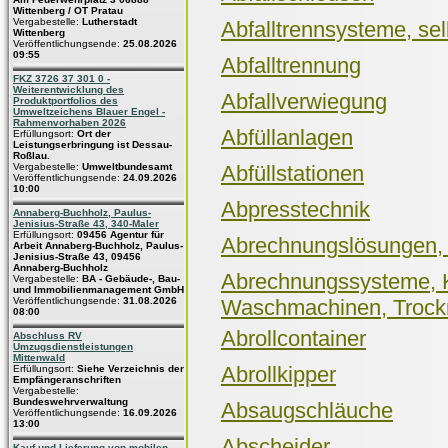
Wittenberg / OT Pratau
Vergabestelle:
Lutherstadt
Abfalltrennsysteme, se
Wittenberg
Veröffentlichungsende:
25.08.2026
09:55
Abfalltrennung
FKZ 3726 37 301 0 -
Weiterentwicklung des
Abfallverwiegung
Produktportfolios des
Umweltzeichens Blauer Engel -
Rahmenvorhaben 2026
Abfüllanlagen
Erfüllungsort:
Ort der
Leistungserbringung ist Dessau-
Roßlau.
Vergabestelle:
Umweltbundesamt
Abfüllstationen
Veröffentlichungsende:
24.09.2026
10:00
Abpresstechnik
Annaberg-Buchholz, Paulus-
Jenisius-Straße 43, 340-Maler
Erfüllungsort:
09456 Agentur für
Abrechnungslösungen, B
Arbeit Annaberg-Buchholz, Paulus-
Jenisius-Straße 43, 09456
Annaberg-Buchholz
Abrechnungssysteme, K
Vergabestelle:
BA - Gebäude-, Bau-
und Immobilienmanagement GmbH
Veröffentlichungsende:
31.08.2026
Waschmachinen, Trock
08:00
Abrollcontainer
Abschluss RV
Umzugsdienstleistungen
Mittenwald
Abrollkipper
Erfüllungsort:
Siehe Verzeichnis der
Empfängeranschriften
Vergabestelle:
Bundeswehrverwaltung
Absaugschläuche
Veröffentlichungsende:
16.09.2026
13:00
Abscheider
Kauf und Lieferung von mobilen