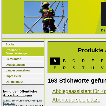
Suche
Produkte 
Produkte &
Dienstleistungen
Lieferanten
A
B
C
D
E
F
Druckausgabe
P
R
S
T
Ü
V
Landesvorwahlen
Impressum
163 Stichworte gefu
Datenschutz
Abbiegeassistent für 
bund.de - öffentliche
Ausschreibungen
Abenteuerspielplätze
Aufbau einer Druckluftversorgung
Forschung
Erfüllungsort:
18059 Leibniz-Institut