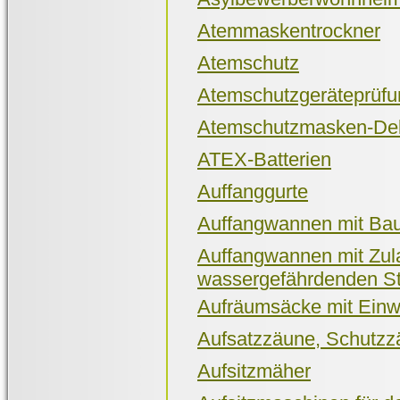
Atemmaskentrockner
Atemschutz
Atemschutzgeräteprüfu
Atemschutzmasken-Dek
ATEX-Batterien
Auffanggurte
Auffangwannen mit Bau
Auffangwannen mit Zul
wassergefährdenden St
Aufräumsäcke mit Ein
Aufsatzzäune, Schutzz
Aufsitzmäher