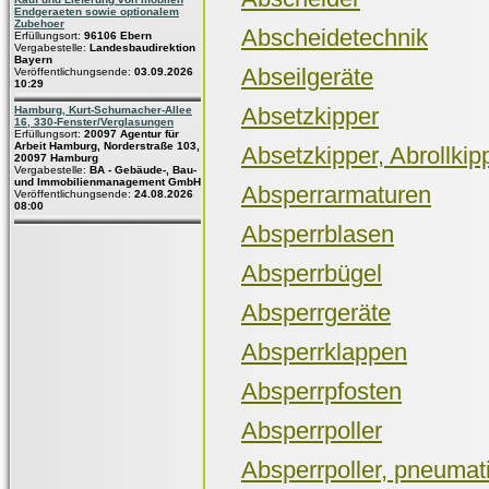
Endgeraeten sowie optionalem
Zubehoer
Abscheidetechnik
Erfüllungsort:
96106 Ebern
Vergabestelle:
Landesbaudirektion
Bayern
Abseilgeräte
Veröffentlichungsende:
03.09.2026
10:29
Absetzkipper
Hamburg, Kurt-Schumacher-Allee
16, 330-Fenster/Verglasungen
Erfüllungsort:
20097 Agentur für
Arbeit Hamburg, Norderstraße 103,
Absetzkipper, Abrollkip
20097 Hamburg
Vergabestelle:
BA - Gebäude-, Bau-
und Immobilienmanagement GmbH
Absperrarmaturen
Veröffentlichungsende:
24.08.2026
08:00
Absperrblasen
Absperrbügel
Absperrgeräte
Absperrklappen
Absperrpfosten
Absperrpoller
Absperrpoller, pneumat