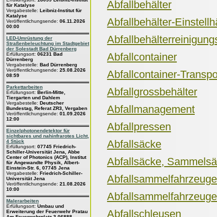
Abfallbehälter
für Katalyse
Vergabestelle:
Leibniz-Institut für
Katalyse
Abfallbehälter-Einstell
Veröffentlichungsende:
06.11.2026
00:00
Abfallbehälterreinigun
LED-Umrüstung der
Straßenbeleuchtung im Stadtgebiet
der Solestadt Bad Dürrenberg
Abfallcontainer
Erfüllungsort:
06231 Bad
Dürrenberg
Vergabestelle:
Bad Dürrenberg
Veröffentlichungsende:
25.08.2026
Abfallcontainer-Transp
08:59
Parkettarbeiten
Abfallgrossbehälter
Erfüllungsort:
Berlin-Mitte,
Tiergarten und Dahlem
Vergabestelle:
Deutscher
Abfallmanagement
Bundestag, Referat ZR3, Vergaben
Veröffentlichungsende:
01.09.2026
12:00
Abfallpressen
Einzelphotonendetektor für
sichtbares und nahinfrarotes Licht,
Abfallsäcke
4 Stück
Erfüllungsort:
07745 Friedrich-
Schiller-Universität Jena, Abbe
Center of Photonics (ACP), Institut
Abfallsäcke, Sammelsä
für Angewandte Physik, Albert-
Einstein-Str. 6, 07745 Jena
Vergabestelle:
Friedrich-Schiller-
Abfallsammelfahrzeuge
Universität Jena
Veröffentlichungsende:
21.08.2026
10:00
Abfallsammelfahrzeuge, 
Malerarbeiten
Erfüllungsort:
Umbau und
Abfallschleusen
Erweiterung der Feuerwehr Pratau
Am Feuerwehrplatz 3 06888