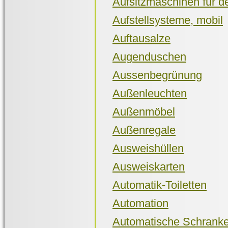
Aufsitzmaschinen für d
Aufstellsysteme, mobil
Auftausalze
Augenduschen
Aussenbegrünung
Außenleuchten
Außenmöbel
Außenregale
Ausweishüllen
Ausweiskarten
Automatik-Toiletten
Automation
Automatische Schrank