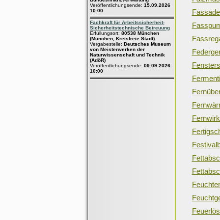
Veröffentlichungsende:
15.09.2026
10:00
Fassade
Fachkraft für Arbeitssicherheit-
Fasspu
Sicherheitstechnische Betreuung
Erfüllungsort:
80538 München
Fassreg
(München, Kreisfreie Stadt)
Vergabestelle:
Deutsches Museum
von Meisterwerken der
Federger
Naturwissenschaft und Technik
(AdöR)
Fensters
Veröffentlichungsende:
09.09.2026
10:00
Fermenti
Fernübe
Fernwä
Fernwir
Fertigsc
Festival
Fettabsc
Fettabsc
Feuchte
Feuchtge
Feuerlös