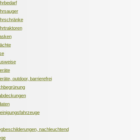
hrbedarf
hrsauger
hrschränke
rtraktoren
asken
hächte
ese
usweise
eräte
räte, outdoor, barrierefrei
chbegrünung
abdeckungen
daten
einigungsfahrzeuge
gbeschilderungen, nachleuchtend
ege