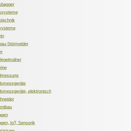
sbagger
fssysteme
stechnik
fsysteme
eln
bau-Störmelder
er
hlegelmäher
eine
ndmessung
ndsmessgeräte
dsmessgeräte, elektronisch
hneider
ntbau
agen
gen, IoT, Sensorik
rüstung