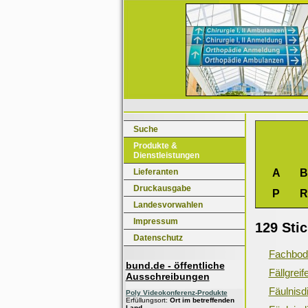
Suche
Produkte &
Dienstleistungen
Lieferanten
A
B
Druckausgabe
P
R
Landesvorwahlen
Impressum
129 Sti
Datenschutz
Fachbod
bund.de - öffentliche
Fällgreif
Ausschreibungen
Fäulnis
Poly Videokonferenz-Produkte
Erfüllungsort:
Ort im betreffenden
Land