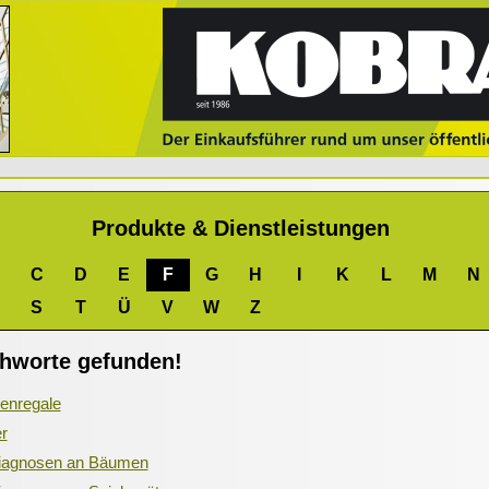
Produkte & Dienstleistungen
C
D
E
F
G
H
I
K
L
M
N
S
T
Ü
V
W
Z
chworte gefunden!
enregale
er
diagnosen an Bäumen