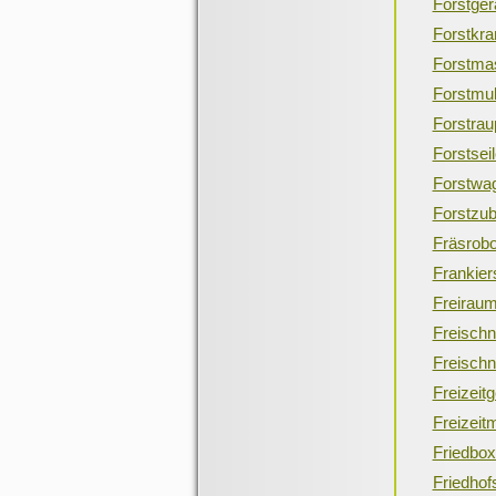
Forstger
Forstkra
Forstma
Forstmu
Forstrau
Forstsei
Forstwa
Forstzu
Fräsrobo
Frankie
Freirau
Freischn
Freischn
Freizeitg
Freizeit
Friedbo
Friedho