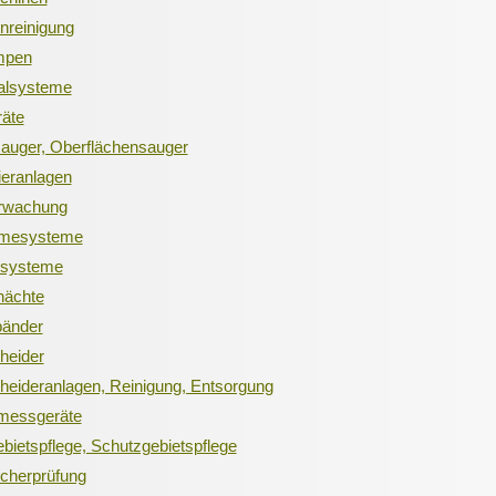
nreinigung
mpen
alsysteme
äte
auger, Oberflächensauger
eranlagen
rwachung
rmesysteme
ksysteme
hächte
bänder
heider
heideranlagen, Reinigung, Entsorgung
messgeräte
bietspflege, Schutzgebietspflege
cherprüfung