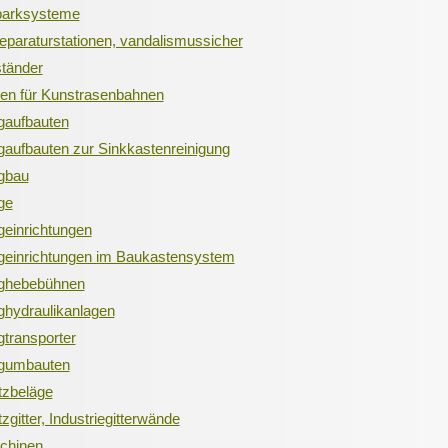
parksysteme
eparaturstationen, vandalismussicher
tänder
en für Kunstrasenbahnen
gaufbauten
aufbauten zur Sinkkastenreinigung
gbau
ge
einrichtungen
geinrichtungen im Baukastensystem
ghebebühnen
hydraulikanlagen
transporter
gumbauten
tzbeläge
zgitter, Industriegitterwände
chinen