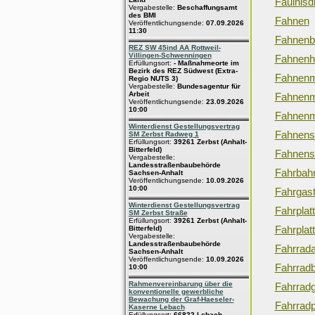
Fäulnisd
Vergabestelle:
Beschaffungsamt
des BMI
Fahnen
Veröffentlichungsende:
07.09.2026
11:30
Fahnenb
REZ SW 45ind AA Rottweil-
Villingen-Schwenningen
Fahnenhi
Erfüllungsort:
- Maßnahmeorte im
Bezirk des REZ Südwest (Extra-
Fahnenm
Regio NUTS 3)
Vergabestelle:
Bundesagentur für
Arbeit
Fahnenm
Veröffentlichungsende:
23.09.2026
10:00
Fahnenma
Winterdienst Gestellungsvertrag
Fahnens
SM Zerbst Radweg 1
Erfüllungsort:
39261 Zerbst (Anhalt-
Bitterfeld)
Fahnenst
Vergabestelle:
Landesstraßenbaubehörde
Fahrbahn
Sachsen-Anhalt
Veröffentlichungsende:
10.09.2026
10:00
Fahrgas
Winterdienst Gestellungsvertrag
Fahrplat
SM Zerbst Straße
Erfüllungsort:
39261 Zerbst (Anhalt-
Fahrplat
Bitterfeld)
Vergabestelle:
Landesstraßenbaubehörde
Fahrrada
Sachsen-Anhalt
Veröffentlichungsende:
10.09.2026
Fahrrad
10:00
Rahmenvereinbarung über die
Fahrrad
konventionelle gewerbliche
Bewachung der Graf-Haeseler-
Fahrrad
Kaserne Lebach
Erfüllungsort:
66822 Lebach