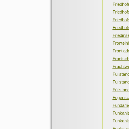
Friedhof
Friedho
Friedhof
Friedho
Friedins
Frontein
Frontlad
Frontsc
Fruchtw
Füllsta
Füllsta
Füllstan
Fugensc
Fundame
Funkanl
Funkanla
Funkaus