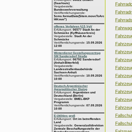
(Saarlouis)
Fahrrad
Vergabestelle:
Bundeswehrverwaltung
Fahrradr
Veröffentlichungsende:
$cms.formatDate($item.moveToArchive,"dd.MM.yyyy
Fahrrads
HH:mm")
offenes Verfahren §15 VgV
Fahrwag
Erfüllungsort:
06577 Stadt An der
Schmücke (Kyffhäuserkreis)
Fahrzeu
Vergabestelle:
Stadt An der
Schmücke
Veröffentlichungsende:
15.09.2026
Fahrzeug
12:00
Fahrzeu
Winterdienst Gestellungsvertrag
SM Sandersdorf Straße
Fahrzeu
Erfüllungsort:
06792 Sandersdorf
(Anhalt-Bitterfeld)
Vergabestelle:
Fahrzeug
Landesstraßenbaubehörde
Sachsen-Anhalt
Fahrzeu
Veröffentlichungsende:
10.09.2026
10:00
Fahrzeu
Deutsch-Argentinischer
Agrarpolitischer Dialog
Fahrzeug
Erfüllungsort:
Argentinien und
Deutschland (Berlin)
Fahrzeug
Vergabestelle:
BMEL-BKP
Programm
Veröffentlichungsende:
07.09.2026
Fahrzeu
10:00
Fallschu
E-Utilities groß
Erfüllungsort:
Ort im betreffenden
Land
Fallschut
Vergabestelle:
Generalzolldirektion
Zentrale Beschaffungsstelle der
Falzmas
Bundesfinanzverwaltung