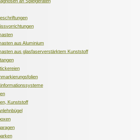
iagnosen an Spielgeräten
eschriftungen
ssvorrichtungen
asten
asten aus Aluminium
sten aus glasfaserverstärktem Kunststoff
tangen
ickereien
markierungsfolien
tinformationssysteme
ten
ten, Kunststoff
nlehnbügel
boxen
garagen
parken