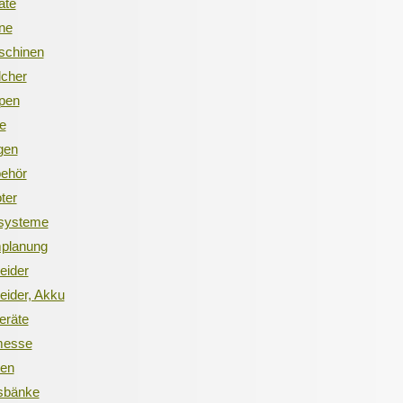
äte
ne
schinen
lcher
pen
le
gen
behör
ter
rsysteme
mplanung
eider
eider, Akku
eräte
messe
xen
fsbänke