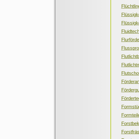
Flüchtli
Flüssig
Flüssig
Fluidtec
Flurförd
Flussprof
Flutlich
Flutlich
Flutscho
Fördera
Fördergu
Förderte
Formstü
Formteil
Forstbek
Forstfrä