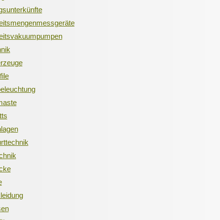
ngsunterkünfte
keitsmengenmessgeräte
keitsvakuumpumpen
hnik
erzeuge
ile
tbeleuchtung
tmaste
tts
nlagen
rttechnik
chnik
cke
e
leidung
sen