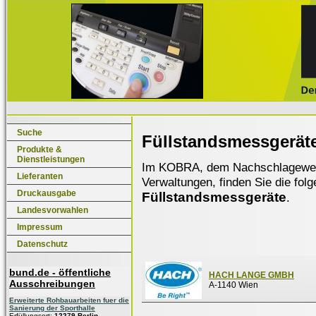
Suche
Füllstandsmessgerät
Produkte &
Dienstleistungen
Im KOBRA, dem Nachschlagewerk f
Lieferanten
Verwaltungen, finden Sie die fol
Druckausgabe
Füllstandsmessgeräte
.
Landesvorwahlen
Impressum
Datenschutz
bund.de - öffentliche
HACH LANGE GMBH
Ausschreibungen
A-1140 Wien
Erweiterte Rohbauarbeiten fuer die
Sanierung der Sporthalle
Erfüllungsort:
12279 Berlin