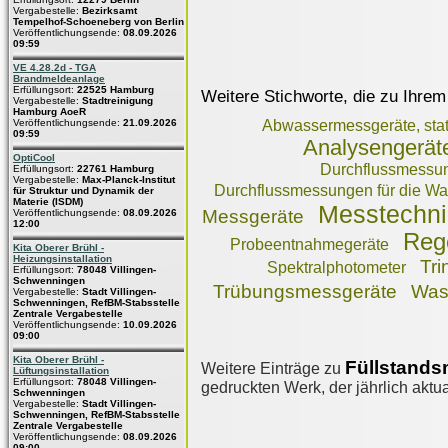
Vergabestelle:
Bezirksamt
Tempelhof-Schoeneberg von Berlin
Veröffentlichungsende:
08.09.2026
09:59
VE 4.28.2d - TGA
Brandmeldeanlage
Erfüllungsort:
22525 Hamburg
Weitere Stichworte, die zu Ihrem
Vergabestelle:
Stadtreinigung
Hamburg AoeR
Veröffentlichungsende:
21.09.2026
Abwassermessgeräte, stat
09:59
Analysengeräte
OptiCool
Durchflussmessun
Erfüllungsort:
22761 Hamburg
Vergabestelle:
Max-Planck-Institut
Durchflussmessungen für die Wa
für Struktur und Dynamik der
Materie (ISDM)
Messtechni
Messgeräte
Veröffentlichungsende:
08.09.2026
12:00
Rege
Probeentnahmegeräte
Kita Oberer Brühl -
Heizungsinstallation
Tr
Spektralphotometer
Erfüllungsort:
78048 Villingen-
Schwenningen
Trübungsmessgeräte
Was
Vergabestelle:
Stadt Villingen-
Schwenningen, RefBM-Stabsstelle
Zentrale Vergabestelle
Veröffentlichungsende:
10.09.2026
09:00
Kita Oberer Brühl -
Füllstands
Weitere Einträge zu
Lüftungsinstallation
Erfüllungsort:
78048 Villingen-
gedruckten Werk, der jährlich aktua
Schwenningen
Vergabestelle:
Stadt Villingen-
Schwenningen, RefBM-Stabsstelle
Zentrale Vergabestelle
Veröffentlichungsende:
08.09.2026
09:00