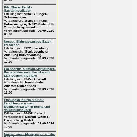
Kita Oberer Brühl -
Sanitärinstallation
Erfüllungsort:
78048 Villingen-
Schwenningen
Vergabestelle:
Stadt Villingen-
Schwenningen, RefBM-Stabsstelle
Zentrale Vergabestelle
Veröffentlichungsende:
09.09.2026
09:00
Neubau Bildungscampus Ezach;
PV-Anlage
Erfüllungsort:
71229 Leonberg
Vergabestelle:
Stadt Leonberg
Abteilung Bauverwaltung
Veröffentlichungsende:
08.09.2026
10:00
Hochschule Albstadt-Sigmaringen-
Rasterelektronenmikroskop mt
EDX-System (FE-REM)
Erfüllungsort:
72458 Albstadt
Vergabestelle:
Hochschule
Albstadt-Sigmaringen
Veröffentlichungsende:
08.09.2026
12:00
Planungsleistungen für die
Errichtung von zwei
Mobilfunkmasten in Böhne und
Volkardinghausen
Erfüllungsort:
34497 Korbach
Vergabestelle:
Energie Waldeck-
Frankenberg GmbH
Veröffentlichungsende:
08.09.2026
12:00
Neubau einer Abbiegespur auf der