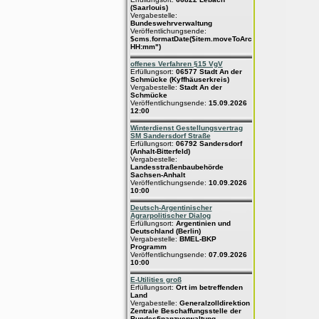
(Saarlouis)
Vergabestelle:
Bundeswehrverwaltung
Veröffentlichungsende:
$cms.formatDate($item.moveToArchive,"dd.MM.yyyy
HH:mm")
offenes Verfahren §15 VgV
Erfüllungsort:
06577 Stadt An der
Schmücke (Kyffhäuserkreis)
Vergabestelle:
Stadt An der
Schmücke
Veröffentlichungsende:
15.09.2026
12:00
Winterdienst Gestellungsvertrag
SM Sandersdorf Straße
Erfüllungsort:
06792 Sandersdorf
(Anhalt-Bitterfeld)
Vergabestelle:
Landesstraßenbaubehörde
Sachsen-Anhalt
Veröffentlichungsende:
10.09.2026
10:00
Deutsch-Argentinischer
Agrarpolitischer Dialog
Erfüllungsort:
Argentinien und
Deutschland (Berlin)
Vergabestelle:
BMEL-BKP
Programm
Veröffentlichungsende:
07.09.2026
10:00
E-Utilities groß
Erfüllungsort:
Ort im betreffenden
Land
Vergabestelle:
Generalzolldirektion
Zentrale Beschaffungsstelle der
Bundesfinanzverwaltung