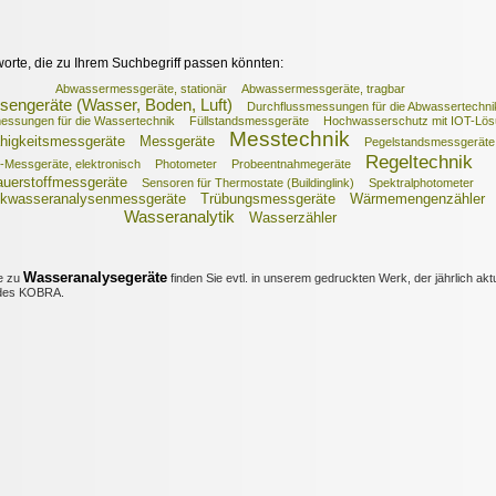
worte, die zu Ihrem Suchbegriff passen könnten:
Abwassermessgeräte, stationär
Abwassermessgeräte, tragbar
sengeräte (Wasser, Boden, Luft)
Durchflussmessungen für die Abwassertechni
essungen für die Wassertechnik
Füllstandsmessgeräte
Hochwasserschutz mit IOT-Lö
Messtechnik
ähigkeitsmessgeräte
Messgeräte
Pegelstandsmessgeräte
Regeltechnik
-Messgeräte, elektronisch
Photometer
Probeentnahmegeräte
uerstoffmessgeräte
Sensoren für Thermostate (Buildinglink)
Spektralphotometer
nkwasseranalysenmessgeräte
Trübungsmessgeräte
Wärmemengenzähler
Wasseranalytik
Wasserzähler
Wasseranalysegeräte
e zu
finden Sie evtl. in unserem gedruckten Werk, der jährlich aktu
es KOBRA.