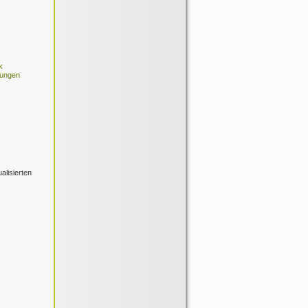
k
sungen
alisierten