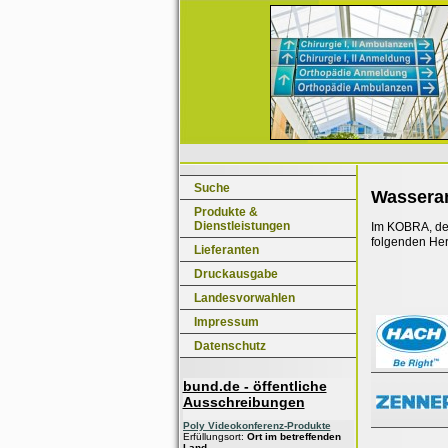
Suche
Wasseran
Produkte &
Dienstleistungen
Im KOBRA, dem
folgenden Her
Lieferanten
Druckausgabe
Landesvorwahlen
Impressum
Datenschutz
bund.de - öffentliche
Ausschreibungen
Poly Videokonferenz-Produkte
Erfüllungsort:
Ort im betreffenden
Land