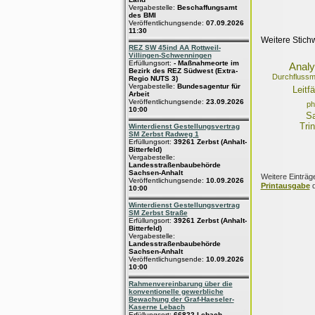
Vergabestelle:
Beschaffungsamt
des BMI
Veröffentlichungsende:
07.09.2026
11:30
Weitere Stich
REZ SW 45ind AA Rottweil-
Villingen-Schwenningen
Erfüllungsort:
- Maßnahmeorte im
Analy
Bezirk des REZ Südwest (Extra-
Durchflussm
Regio NUTS 3)
Vergabestelle:
Bundesagentur für
Leitf
Arbeit
Veröffentlichungsende:
23.09.2026
ph
10:00
Sa
Tri
Winterdienst Gestellungsvertrag
SM Zerbst Radweg 1
Erfüllungsort:
39261 Zerbst (Anhalt-
Bitterfeld)
Vergabestelle:
Landesstraßenbaubehörde
Sachsen-Anhalt
Weitere Einträg
Veröffentlichungsende:
10.09.2026
Printausgabe
d
10:00
Winterdienst Gestellungsvertrag
SM Zerbst Straße
Erfüllungsort:
39261 Zerbst (Anhalt-
Bitterfeld)
Vergabestelle:
Landesstraßenbaubehörde
Sachsen-Anhalt
Veröffentlichungsende:
10.09.2026
10:00
Rahmenvereinbarung über die
konventionelle gewerbliche
Bewachung der Graf-Haeseler-
Kaserne Lebach
Erfüllungsort:
66822 Lebach