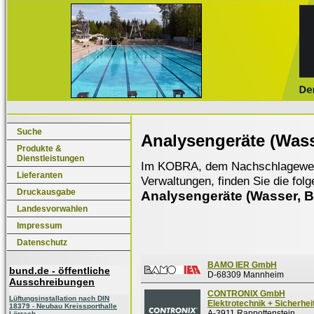
Suche
Analysengeräte (Wass
Produkte &
Dienstleistungen
Im KOBRA, dem Nachschlagewerk f
Lieferanten
Verwaltungen, finden Sie die fol
Druckausgabe
Analysengeräte (Wasser, B
Landesvorwahlen
Impressum
Datenschutz
BAMO IER GmbH
bund.de - öffentliche
D-68309 Mannheim
Ausschreibungen
CONTRONIX GmbH
Lüftungsinstallation nach DIN
Elektrotechnik + Sicherhei
18379 - Neubau Kreissporthalle
A-3911 Rappottenstein
Lörrach