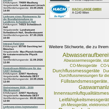
Erfüllungsort:
79689 Maulburg
Vergabestelle:
Landratsamt Lörrach
Veröffentlichungsende:
15.09.2026
HACH LANGE GMBH
14:00
A-1140 Wien
Lieferung eines Rüstwagens für
die Brandbekämpfung im
Landkreis Schwäbisch Hall
Erfüllungsort:
74523 Schwäbisch
Hall
Vergabestelle:
Landratsamt
Schwäbisch Hall, Straßenbauamt
Veröffentlichungsende:
07.09.2026
10:00
Integral Field Unit
Weitere Stichworte, die zu Ihrem
Erfüllungsort:
85748 Garching bei
München
Vergabestelle:
Max-Planck-Institut
Abwasseraufberei
für extraterrestrische Physik
(MPE)
Veröffentlichungsende:
11.09.2026
Abwassermessgeräte, stat
12:00
CO-Messgeräte
CO-W
Kontrollraum-Möblierung für das
Durchflussmessgeräte
Dur
CAST Gebäude
Erfüllungsort:
22607 Hamburg
Durchflussmessungen für di
Vergabestelle:
Helmholtz DESY
Veröffentlichungsende:
10.09.2026
Füllstandsmessgeräte, 
12:00
Gaswarnanl
Sielreinigung 2026 - 2030
(Wertkontrakt)
Innenraumluftqualitätsme
Erfüllungsort:
22607 Hamburg
Vergabestelle:
Helmholtz DESY
Veröffentlichungsende:
09.09.2026
Leitfähigkeitsmessgerä
12:00
ph-Messgeräte, elektronisc
Lieferung eines kommunalen