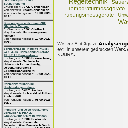
Regeltechnik
Geräteträgers an den
Sauers
Baubetriebshof
Erfüllungsort:
77723 Gengenbach
Temperaturmessgeräte
Vergabestelle:
Stadt Gengenbach
Veröffentlichungsende:
10.09.2026
Trübungsmessgeräte
Umwe
10:00
Was
Betreuungsdienstleistung ZUE
Gladbeck Verbund
Erfüllungsort:
45964 Gladbeck
Vergabestelle:
Bezirksregierung
Münster
Veröffentlichungsende:
16.09.2026
10:00
Analysenge
Weitere Einträge zu
evtl. in unserem gedruckten Werk, d
Sanitäranlagen - Neubau Physik,
Geb. 3335, Hans-Sommer-Straße
KOBRA.
10, 38106 Braunschweig
Erfüllungsort:
38106 Braunschweig
Vergabestelle:
Technische
Universität Braunschweig,
Geschäftsbereich 3 -
Gebäudemanagement
Veröffentlichungsende:
10.09.2026
10:00
Rahmenvereinbarung -
Hochleistungsrechner
Erfüllungsort:
52074 Aachen
Vergabestelle:
Universitätsklinikum
Aachen AöR
Veröffentlichungsende:
08.09.2026
10:30
Industrie- und Gewerbestandort
Bentwisch B-Plan 20
Großgewerbegebiet Bentwisch
Erfüllungsort:
18182 Bentwisch
Vergabestelle:
Gemeinde
Bentwisch über Bentwisch GmbH