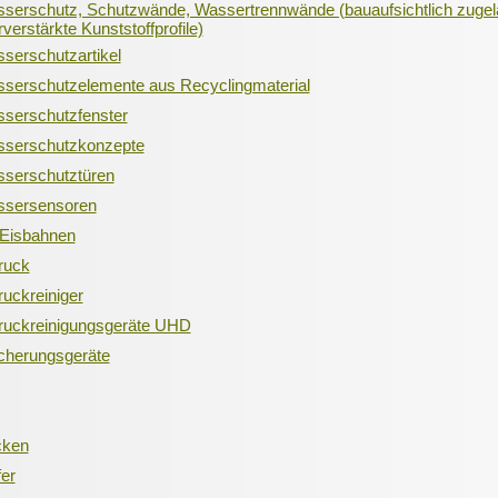
serschutz, Schutzwände, Wassertrennwände (bauaufsichtlich zuge
verstärkte Kunststoffprofile)
serschutzartikel
serschutzelemente aus Recyclingmaterial
serschutzfenster
serschutzkonzepte
serschutztüren
sersensoren
Eisbahnen
ruck
uckreiniger
ruckreinigungsgeräte UHD
cherungsgeräte
cken
fer