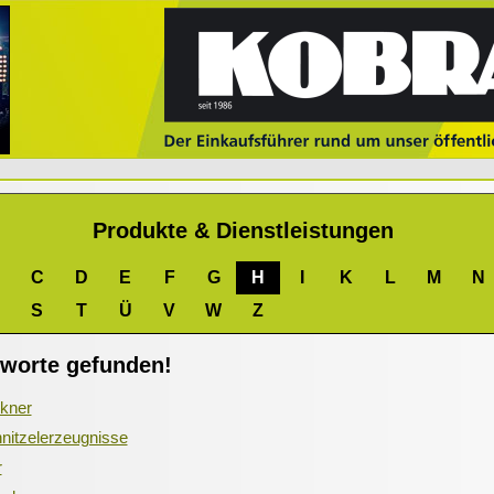
Produkte & Dienstleistungen
C
D
E
F
G
H
I
K
L
M
N
S
T
Ü
V
W
Z
hworte gefunden!
kner
nitzelerzeugnisse
r