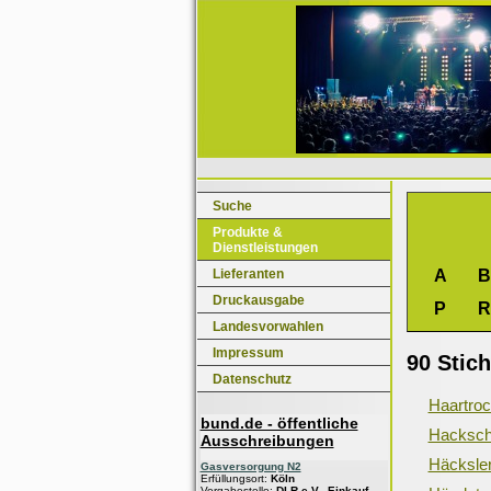
Suche
Produkte &
Dienstleistungen
Lieferanten
A
B
Druckausgabe
P
R
Landesvorwahlen
Impressum
90 Stic
Datenschutz
Haartroc
bund.de - öffentliche
Hacksch
Ausschreibungen
Häcksle
Gasversorgung N2
Erfüllungsort:
Köln
Vergabestelle:
DLR e.V., Einkauf