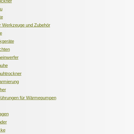
ockner
au
te
ür Werkzeuge und Zubehör
le
kgeräte
chten
einwerfer
huhe
uhtrockner
armierung
her
führungen für Wärmepumpen
agen
der
cke