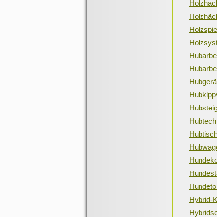
Holzhac
Holzhäck
Holzspie
Holzsys
Hubarbe
Hubarbe
Hubgerä
Hubkippv
Hubsteig
Hubtech
Hubtisc
Hubwag
Hundeko
Hundest
Hundetoi
Hybrid-
Hybrids