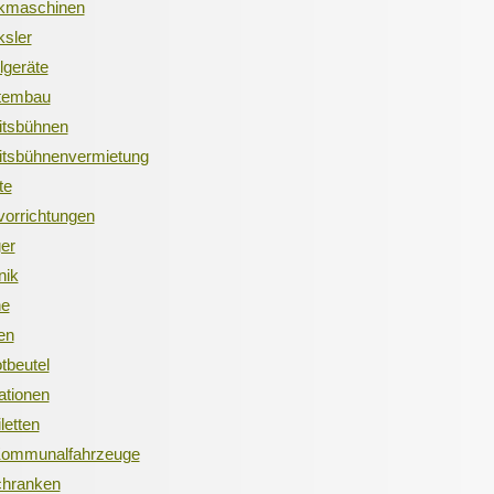
kmaschinen
sler
lgeräte
tembau
itsbühnen
itsbühnenvermietung
te
orrichtungen
er
nik
he
en
tbeutel
ationen
letten
Kommunalfahrzeuge
chranken