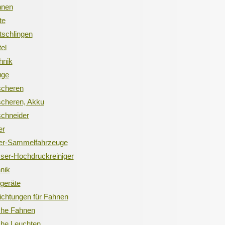
hnen
te
schlingen
el
hnik
uge
cheren
cheren, Akku
chneider
er
er-Sammelfahrzeuge
ser-Hochdruckreiniger
nik
geräte
ichtungen für Fahnen
che Fahnen
che Leuchten