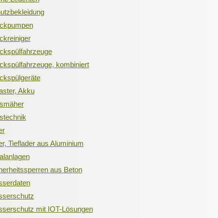
utzbekleidung
uckpumpen
kreiniger
ckspülfahrzeuge
kspülfahrzeuge, kombiniert
ckspülgeräte
ster, Akku
smäher
stechnik
er
r, Tieflader aus Aluminium
alanlagen
erheitssperren aus Beton
serdaten
serschutz
serschutz mit IOT-Lösungen