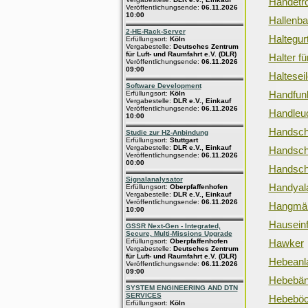
Händetr
Veröffentlichungsende:
06.11.2026
10:00
Hallenb
2-HE-Rack-Server
Haltegur
Erfüllungsort:
Köln
Vergabestelle:
Deutsches Zentrum
für Luft- und Raumfahrt e.V. (DLR)
Halter f
Veröffentlichungsende:
06.11.2026
09:00
Haltesei
Software Development
Handfun
Erfüllungsort:
Köln
Vergabestelle:
DLR e.V., Einkauf
Veröffentlichungsende:
06.11.2026
Handleu
10:00
Handsch
Studie zur H2-Anbindung
Erfüllungsort:
Stuttgart
Vergabestelle:
DLR e.V., Einkauf
Handsc
Veröffentlichungsende:
06.11.2026
00:00
Handsch
Signalanalysator
Handyal
Erfüllungsort:
Oberpfaffenhofen
Vergabestelle:
DLR e.V., Einkauf
Veröffentlichungsende:
06.11.2026
Hangmä
10:00
Hausein
GSSR Next-Gen - Integrated,
Secure, Multi-Missions Upgrade
Erfüllungsort:
Oberpfaffenhofen
Hawker
Vergabestelle:
Deutsches Zentrum
für Luft- und Raumfahrt e.V. (DLR)
Hebeanl
Veröffentlichungsende:
06.11.2026
09:00
Hebebän
SYSTEM ENGINEERING AND DTN
SERVICES
Hebebö
Erfüllungsort:
Köln