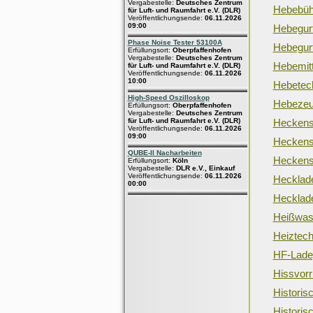
Vergabestelle:
Deutsches Zentrum
Hebebü
für Luft- und Raumfahrt e.V. (DLR)
Veröffentlichungsende:
06.11.2026
09:00
Hebegur
Phase Noise Tester 53100A
Hebegurt
Erfüllungsort:
Oberpfaffenhofen
Vergabestelle:
Deutsches Zentrum
Hebemitt
für Luft- und Raumfahrt e.V. (DLR)
Veröffentlichungsende:
06.11.2026
10:00
Hebetec
High-Speed Oszilloskop
Hebeze
Erfüllungsort:
Oberpfaffenhofen
Vergabestelle:
Deutsches Zentrum
für Luft- und Raumfahrt e.V. (DLR)
Heckens
Veröffentlichungsende:
06.11.2026
09:00
Heckens
QUBE-II Nacharbeiten
Heckens
Erfüllungsort:
Köln
Vergabestelle:
DLR e.V., Einkauf
Veröffentlichungsende:
06.11.2026
Hecklad
00:00
Hecklad
Heißwas
Heiztech
HF-Lade
Hissvorr
Historis
Historis