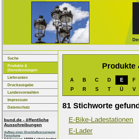
Suche
Produkte 
Produkte &
Dienstleistungen
Lieferanten
A
B
C
D
E
F
Druckausgabe
P
R
S
T
Ü
V
Landesvorwahlen
Impressum
81 Stichworte gefun
Datenschutz
E-Bike-Ladestationen
bund.de - öffentliche
Ausschreibungen
E-Lader
Aufbau einer Druckluftversorgung
Forschung
Erfüllungsort:
18059 Leibniz-Institut