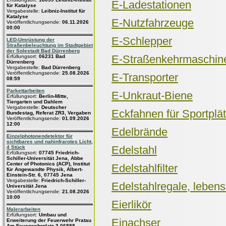
E-Ladestationen
für Katalyse
Vergabestelle:
Leibniz-Institut für
Katalyse
E-Nutzfahrzeuge
Veröffentlichungsende:
06.11.2026
00:00
E-Schlepper
LED-Umrüstung der
Straßenbeleuchtung im Stadtgebiet
der Solestadt Bad Dürrenberg
E-Straßenkehrmaschin
Erfüllungsort:
06231 Bad
Dürrenberg
Vergabestelle:
Bad Dürrenberg
Veröffentlichungsende:
25.08.2026
E-Transporter
08:59
Parkettarbeiten
E-Unkraut-Biene
Erfüllungsort:
Berlin-Mitte,
Tiergarten und Dahlem
Vergabestelle:
Deutscher
Eckfahnen für Sportplä
Bundestag, Referat ZR3, Vergaben
Veröffentlichungsende:
01.09.2026
12:00
Edelbrände
Einzelphotonendetektor für
sichtbares und nahinfrarotes Licht,
Edelstahl
4 Stück
Erfüllungsort:
07745 Friedrich-
Schiller-Universität Jena, Abbe
Center of Photonics (ACP), Institut
Edelstahlfilter
für Angewandte Physik, Albert-
Einstein-Str. 6, 07745 Jena
Vergabestelle:
Friedrich-Schiller-
Edelstahlregale, leben
Universität Jena
Veröffentlichungsende:
21.08.2026
10:00
Eierlikör
Malerarbeiten
Erfüllungsort:
Umbau und
Einachser
Erweiterung der Feuerwehr Pratau
Am Feuerwehrplatz 3 06888