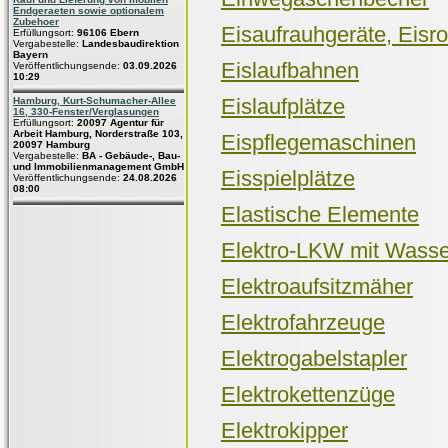
Endgeraeten sowie optionalem
Zubehoer
Eisaufrauhgeräte, Eisro
Erfüllungsort:
96106 Ebern
Vergabestelle:
Landesbaudirektion
Bayern
Eislaufbahnen
Veröffentlichungsende:
03.09.2026
10:29
Eislaufplätze
Hamburg, Kurt-Schumacher-Allee
16, 330-Fenster/Verglasungen
Erfüllungsort:
20097 Agentur für
Arbeit Hamburg, Norderstraße 103,
Eispflegemaschinen
20097 Hamburg
Vergabestelle:
BA - Gebäude-, Bau-
und Immobilienmanagement GmbH
Eisspielplätze
Veröffentlichungsende:
24.08.2026
08:00
Elastische Elemente
Elektro-LKW mit Wasser
Elektroaufsitzmäher
Elektrofahrzeuge
Elektrogabelstapler
Elektrokettenzüge
Elektrokipper