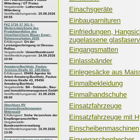
Wittenberg / OT Pratau
Vergabestelle:
Lutherstadt
Einachsgeräte
Wittenberg
Veröffentlichungsende:
25.08.2026
09:55
Einbaugarnituren
FKZ 3726 37 301 0 -
Weiterentwicklung des
Einfriedungen, Hangsic
Produktportfolios des
Umweltzeichens Blauer Engel -
zugelassene glasfaserve
Rahmenvorhaben 2026
Erfüllungsort:
Ort der
Leistungserbringung ist Dessau-
Eingangsmatten
Roßlau.
Vergabestelle:
Umweltbundesamt
Veröffentlichungsende:
24.09.2026
Einlassbänder
10:00
Annaberg-Buchholz, Paulus-
Jenisius-Straße 43, 340-Maler
Einlegesäcke aus Maiss
Erfüllungsort:
09456 Agentur für
Arbeit Annaberg-Buchholz, Paulus-
Jenisius-Straße 43, 09456
Einmalbekleidung
Annaberg-Buchholz
Vergabestelle:
BA - Gebäude-, Bau-
und Immobilienmanagement GmbH
Einmalhandschuhe
Veröffentlichungsende:
31.08.2026
08:00
Einsatzfahrzeuge
Abschluss RV
Umzugsdienstleistungen
Mittenwald
Einsatzfahrzeuge mit H
Erfüllungsort:
Siehe Verzeichnis der
Empfängeranschriften
Vergabestelle:
Bundeswehrverwaltung
Einscheibenmaschinen
Veröffentlichungsende:
16.09.2026
13:00
Einwegaschenbecher
Kauf und Lieferung von mobilen