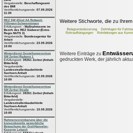
Vergabestelle:
Beschaffungsamt
des BMI
Veröffentlichungsende:
07.09.2026
11:30
Weitere Stichworte, die zu Ihrem
REZ SW 45ind AA Rottweil-
Villingen-Schwenningen
Erfüllungsort:
- Maßnahmeorte im
Belagsentwässerung
Dehnfugen für Fahrb
Bezirk des REZ Südwest (Extra-
Rohraufhängungen
Rohrleitungen aus Kunsts
Regio NUTS 3)
Vergabestelle:
Bundesagentur für
Arbeit
Veröffentlichungsende:
23.09.2026
10:00
Entwässer
Weitere Einträge zu
Winterdienst Gestellungsvertrag
SM Zerbst Radweg 1
gedruckten Werk, der jährlich aktua
Erfüllungsort:
39261 Zerbst (Anhalt-
Bitterfeld)
Vergabestelle:
Landesstraßenbaubehörde
Sachsen-Anhalt
Veröffentlichungsende:
10.09.2026
10:00
Winterdienst Gestellungsvertrag
SM Zerbst Straße
Erfüllungsort:
39261 Zerbst (Anhalt-
Bitterfeld)
Vergabestelle:
Landesstraßenbaubehörde
Sachsen-Anhalt
Veröffentlichungsende:
10.09.2026
10:00
Rahmenvereinbarung über die
konventionelle gewerbliche
Bewachung der Graf-Haeseler-
Kaserne Lebach
Erfüllungsort:
66822 Lebach