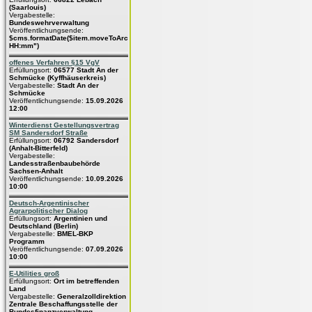
(Saarlouis)
Vergabestelle:
Bundeswehrverwaltung
Veröffentlichungsende:
$cms.formatDate($item.moveToArchive,"dd.MM.yyyy
HH:mm")
offenes Verfahren §15 VgV
Erfüllungsort:
06577 Stadt An der
Schmücke (Kyffhäuserkreis)
Vergabestelle:
Stadt An der
Schmücke
Veröffentlichungsende:
15.09.2026
12:00
Winterdienst Gestellungsvertrag
SM Sandersdorf Straße
Erfüllungsort:
06792 Sandersdorf
(Anhalt-Bitterfeld)
Vergabestelle:
Landesstraßenbaubehörde
Sachsen-Anhalt
Veröffentlichungsende:
10.09.2026
10:00
Deutsch-Argentinischer
Agrarpolitischer Dialog
Erfüllungsort:
Argentinien und
Deutschland (Berlin)
Vergabestelle:
BMEL-BKP
Programm
Veröffentlichungsende:
07.09.2026
10:00
E-Utilities groß
Erfüllungsort:
Ort im betreffenden
Land
Vergabestelle:
Generalzolldirektion
Zentrale Beschaffungsstelle der
Bundesfinanzverwaltung