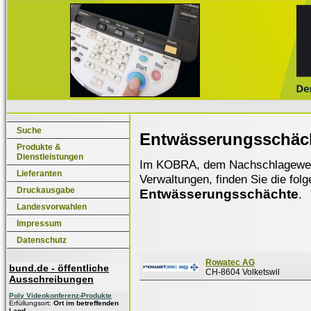
Suche
Entwässerungsschäc
Produkte &
Dienstleistungen
Im KOBRA, dem Nachschlagewerk f
Lieferanten
Verwaltungen, finden Sie die fol
Druckausgabe
Entwässerungsschächte
.
Landesvorwahlen
Impressum
Datenschutz
Rowatec AG
bund.de - öffentliche
CH-8604 Volketswil
Ausschreibungen
Poly Videokonferenz-Produkte
Erfüllungsort:
Ort im betreffenden
Land