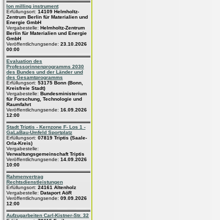
Ion milling instrument
Erfüllungsort:
14109 Helmholtz-
Zentrum Berlin für Materialien und
Energie GmbH
Vergabestelle:
Helmholtz-Zentrum
Berlin für Materialien und Energie
GmbH
Veröffentlichungsende:
23.10.2026
00:00
Evaluation des
Professorinnenprogramms 2030
des Bundes und der Länder und
des Gesamtprogramms
Erfüllungsort:
53175 Bonn (Bonn,
Kreisfreie Stadt)
Vergabestelle:
Bundesministerium
für Forschung, Technologie und
Raumfahrt
Veröffentlichungsende:
16.09.2026
12:00
Stadt Triptis - Kernzone F- Los 1 -
GaLaBau-Umfeld Sportplatz
Erfüllungsort:
07819 Triptis (Saale-
Orla-Kreis)
Vergabestelle:
Verwaltungsgemeinschaft Triptis
Veröffentlichungsende:
14.09.2026
10:00
Rahmenvertrag
Rechtsdienstleistungen
Erfüllungsort:
24161 Altenholz
Vergabestelle:
Dataport AöR
Veröffentlichungsende:
09.09.2026
12:00
Aufzugarbeiten Carl-Kistner-Str. 32