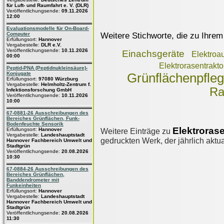
für Luft- und Raumfahrt e. V. (DLR)
Veröffentlichungsende:
09.11.2026
12:00
Evaluationsmodelle für On-Board-
Weitere Stichworte, die zu Ihrem
Computer
Erfüllungsort:
Hannover
Vergabestelle:
DLR e.V.
Veröffentlichungsende:
10.11.2026
Einachsgeräte
Elektroa
00:00
Elektrorasentrakt
Peptid-PNA (Peptidnukleinsäure)-
Konjugate
Grünflächenpfle
Erfüllungsort:
97080 Würzburg
Vergabestelle:
Helmholtz-Zentrum f.
Ra
Infektionsforschung GmbH
Veröffentlichungsende:
10.11.2026
10:00
67-0881-26 Ausschreibungen des
Bereiches Grünflächen, Funk-
Bodenfeuchte Sensorik
Elektroras
Erfüllungsort:
Hannover
Weitere Einträge zu
Vergabestelle:
Landeshauptstadt
gedruckten Werk, der jährlich aktua
Hannover Fachbereich Umwelt und
Stadtgrün
Veröffentlichungsende:
20.08.2026
10:30
67-0884-26 Ausschreibungen des
Bereiches Grünflächen,
Banddendrometer mit
Funkeinheiten
Erfüllungsort:
Hannover
Vergabestelle:
Landeshauptstadt
Hannover Fachbereich Umwelt und
Stadtgrün
Veröffentlichungsende:
20.08.2026
11:30