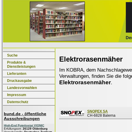
Suche
Elektrorasenmäher
Produkte &
Dienstleistungen
Im KOBRA, dem Nachschlagewerk f
Lieferanten
Verwaltungen, finden Sie die fol
Druckausgabe
Elektrorasenmäher
.
Landesvorwahlen
Impressum
Datenschutz
SNOPEX SA
bund.de - öffentliche
CH-6828 Balerna
Ausschreibungen
High-End Potetiostat VIONIC
Erfüllungsort:
26129 Oldenburg
Vergabestelle:
Deutsches Zentrum