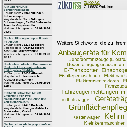
ZÜKO AG
CH-8620 Wetzikon
Kita Oberer Brühl -
Sanitärinstallation
Erfüllungsort:
78048 Villingen-
Schwenningen
Vergabestelle:
Stadt Villingen-
Schwenningen, RefBM-Stabsstelle
Zentrale Vergabestelle
Veröffentlichungsende:
09.09.2026
09:00
Neubau Bildungscampus Ezach;
PV-Anlage
Weitere Stichworte, die zu Ihrem
Erfüllungsort:
71229 Leonberg
Vergabestelle:
Stadt Leonberg
Anbaugeräte für Ko
Abteilung Bauverwaltung
Veröffentlichungsende:
08.09.2026
10:00
Behördenfahrzeuge (Elektro/
Bodenreinigungsmaschinen
Hochschule Albstadt-Sigmaringen-
Rasterelektronenmikroskop mt
E-Transporter
Einachsge
EDX-System (FE-REM)
Erfüllungsort:
72458 Albstadt
Eispflegemaschinen
Elektroauf
Vergabestelle:
Hochschule
Albstadt-Sigmaringen
Elektrorasentraktoren
E
Veröffentlichungsende:
08.09.2026
Fahrzeuga
12:00
Fahrzeugeinrichtungen im
Planungsleistungen für die
Errichtung von zwei
Geräteträ
Mobilfunkmasten in Böhne und
Friedhofsbagger
Volkardinghausen
Grünflächenpfle
Erfüllungsort:
34497 Korbach
Vergabestelle:
Energie Waldeck-
Frankenberg GmbH
Kehrm
Veröffentlichungsende:
08.09.2026
Kastenwagen
12:00
Kleinkehrmaschinen f
Neubau einer Abbiegespur auf der