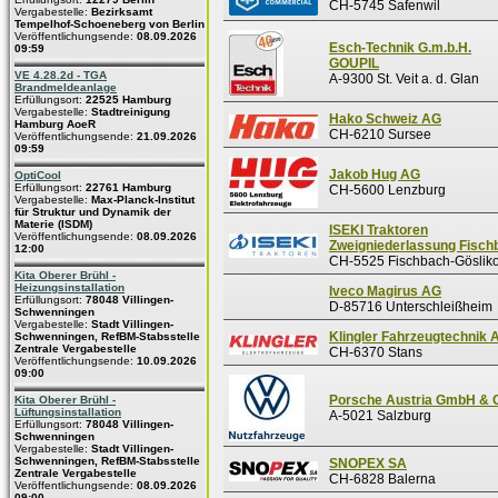
CH-5745 Safenwil
Vergabestelle:
Bezirksamt
Tempelhof-Schoeneberg von Berlin
Veröffentlichungsende:
08.09.2026
Esch-Technik G.m.b.H.
09:59
GOUPIL
VE 4.28.2d - TGA
A-9300 St. Veit a. d. Glan
Brandmeldeanlage
Erfüllungsort:
22525 Hamburg
Vergabestelle:
Stadtreinigung
Hako Schweiz AG
Hamburg AoeR
CH-6210 Sursee
Veröffentlichungsende:
21.09.2026
09:59
Jakob Hug AG
OptiCool
Erfüllungsort:
22761 Hamburg
CH-5600 Lenzburg
Vergabestelle:
Max-Planck-Institut
für Struktur und Dynamik der
Materie (ISDM)
ISEKI Traktoren
Veröffentlichungsende:
08.09.2026
Zweigniederlassung Fisch
12:00
CH-5525 Fischbach-Göslik
Kita Oberer Brühl -
Heizungsinstallation
Iveco Magirus AG
Erfüllungsort:
78048 Villingen-
D-85716 Unterschleißheim
Schwenningen
Vergabestelle:
Stadt Villingen-
Klingler Fahrzeugtechnik 
Schwenningen, RefBM-Stabsstelle
Zentrale Vergabestelle
CH-6370 Stans
Veröffentlichungsende:
10.09.2026
09:00
Porsche Austria GmbH & 
Kita Oberer Brühl -
Lüftungsinstallation
A-5021 Salzburg
Erfüllungsort:
78048 Villingen-
Schwenningen
Vergabestelle:
Stadt Villingen-
Schwenningen, RefBM-Stabsstelle
SNOPEX SA
Zentrale Vergabestelle
CH-6828 Balerna
Veröffentlichungsende:
08.09.2026
09:00