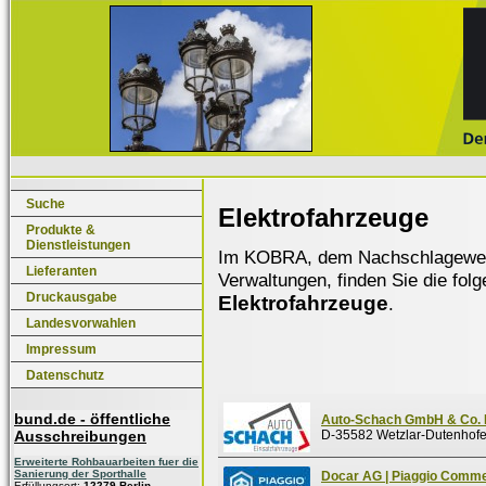
Suche
Elektrofahrzeuge
Produkte &
Dienstleistungen
Im KOBRA, dem Nachschlagewerk f
Lieferanten
Verwaltungen, finden Sie die fol
Druckausgabe
Elektrofahrzeuge
.
Landesvorwahlen
Impressum
Datenschutz
bund.de - öffentliche
Auto-Schach GmbH & Co.
Ausschreibungen
D-35582 Wetzlar-Dutenhof
Erweiterte Rohbauarbeiten fuer die
Sanierung der Sporthalle
Docar AG | Piaggio Comme
Erfüllungsort:
12279 Berlin