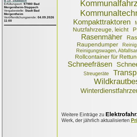
B 19, Stuppach
Kommunalfahr
Erfüllungsort:
97980 Bad
Mergentheim-Stuppach
Kommunaltechn
Vergabestelle:
Stadt Bad
Mergentheim
Veröffentlichungsende:
04.09.2026
Kompakttraktoren
11:00
Nutzfahrzeuge, leicht
P
Rasenmäher
Ras
Raupendumper
Reinig
Reinigungswagen, Abfall
Rollcontainer für Rettu
Schneefräsen
Schne
Transp
Streugeräte
Wildkrautbe
Winterdienstfahrz
Elektrofah
Weitere Einträge zu
Werk, der jährlich aktualisierten
Pr