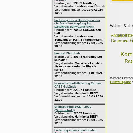
Erfüllungsort:
79689 Maulburg
Vergabestelle:
Landratsamt Lörrach
Veröffentlichungsende:
15.09.2026
14:00
Lieferung eines Rüstwagens für
die Brandbekämpfung im
Weitere Stich
Landkreis Schwäbisch Hall
Erfüllungsort:
74523 Schwäbisch
Hall
Anbaugeräte
Vergabestelle:
Landratsamt
Schwäbisch Hall, Straßenbauamt
Baumaschi
Veröffentlichungsende:
07.09.2026
10:00
Komm
Integral Field Unit
Erfüllungsort:
85748 Garching bei
München
Ras
Vergabestelle:
Max-Planck-Institut
für extraterrestrische Physik
(MPE)
Veröffentlichungsende:
11.09.2026
12:00
Weitere Einträg
Printausgabe
d
Kontrollraum-Möblierung für das
CAST Gebäude
Erfüllungsort:
22607 Hamburg
Vergabestelle:
Helmholtz DESY
Veröffentlichungsende:
10.09.2026
12:00
Sielreinigung 2026 - 2030
(Wertkontrakt)
Erfüllungsort:
22607 Hamburg
Vergabestelle:
Helmholtz DESY
Veröffentlichungsende:
09.09.2026
12:00
Lieferung eines kommunalen