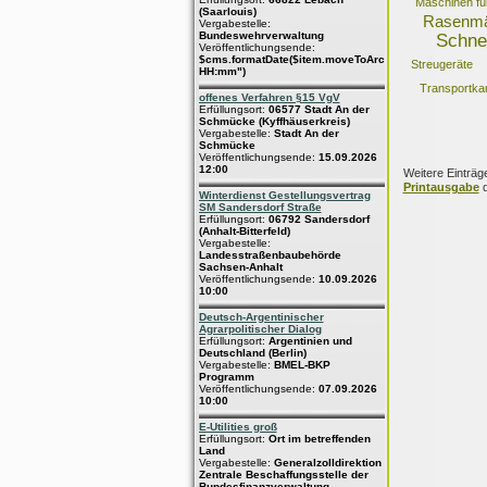
Maschinen für
(Saarlouis)
Rasenmä
Vergabestelle:
Bundeswehrverwaltung
Schne
Veröffentlichungsende:
$cms.formatDate($item.moveToArchive,"dd.MM.yyyy
Streugeräte
HH:mm")
Transportkar
offenes Verfahren §15 VgV
Erfüllungsort:
06577 Stadt An der
Schmücke (Kyffhäuserkreis)
Vergabestelle:
Stadt An der
Schmücke
Veröffentlichungsende:
15.09.2026
12:00
Weitere Einträg
Printausgabe
d
Winterdienst Gestellungsvertrag
SM Sandersdorf Straße
Erfüllungsort:
06792 Sandersdorf
(Anhalt-Bitterfeld)
Vergabestelle:
Landesstraßenbaubehörde
Sachsen-Anhalt
Veröffentlichungsende:
10.09.2026
10:00
Deutsch-Argentinischer
Agrarpolitischer Dialog
Erfüllungsort:
Argentinien und
Deutschland (Berlin)
Vergabestelle:
BMEL-BKP
Programm
Veröffentlichungsende:
07.09.2026
10:00
E-Utilities groß
Erfüllungsort:
Ort im betreffenden
Land
Vergabestelle:
Generalzolldirektion
Zentrale Beschaffungsstelle der
Bundesfinanzverwaltung