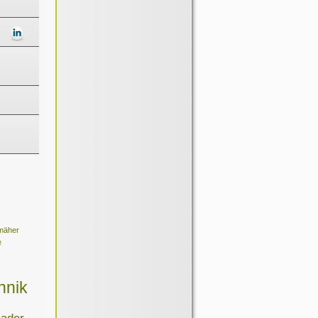
zmäher
e
hnik