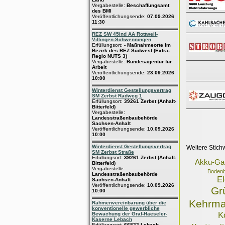
Vergabestelle:
Beschaffungsamt
des BMI
Veröffentlichungsende:
07.09.2026
11:30
REZ SW 45ind AA Rottweil-
Villingen-Schwenningen
Erfüllungsort:
- Maßnahmeorte im
Bezirk des REZ Südwest (Extra-
Regio NUTS 3)
Vergabestelle:
Bundesagentur für
Arbeit
Veröffentlichungsende:
23.09.2026
10:00
Winterdienst Gestellungsvertrag
SM Zerbst Radweg 1
Erfüllungsort:
39261 Zerbst (Anhalt-
Bitterfeld)
Vergabestelle:
Landesstraßenbaubehörde
Sachsen-Anhalt
Veröffentlichungsende:
10.09.2026
10:00
Winterdienst Gestellungsvertrag
Weitere Stich
SM Zerbst Straße
Erfüllungsort:
39261 Zerbst (Anhalt-
Akku-Gar
Bitterfeld)
Vergabestelle:
Bodenb
Landesstraßenbaubehörde
El
Sachsen-Anhalt
Veröffentlichungsende:
10.09.2026
Gr
10:00
Kehrma
Rahmenvereinbarung über die
konventionelle gewerbliche
K
Bewachung der Graf-Haeseler-
Kaserne Lebach
Erfüllungsort:
66822 Lebach