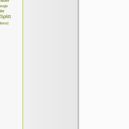
ader
euge
äte
Splitt
ienst