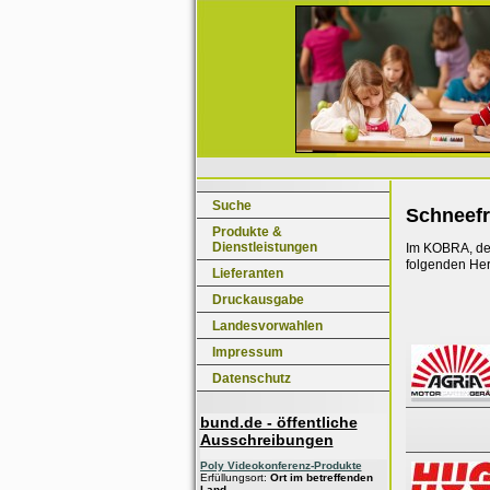
Suche
Schneef
Produkte &
Dienstleistungen
Im KOBRA, dem
folgenden Her
Lieferanten
Druckausgabe
Landesvorwahlen
Impressum
Datenschutz
bund.de - öffentliche
Ausschreibungen
Poly Videokonferenz-Produkte
Erfüllungsort:
Ort im betreffenden
Land