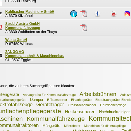
CH-5600 Lenzburg
Kahlbacher Machinery GmbH
A-6370 Kitzbühel
Strobl Austria GmbH
Kommunalfahrzeuge
A-3830 Waidhofen an der Thaya
Westa GmbH
D-87480 Weitnau
ZAUGG AG
Kommunaltechnik & Maschinenbau
CH-3537 Eggiwil
worte, die zu Ihrem Suchbegriff passen könnten:
Arbeitsbühnen
tengeräte
Anbaugeräte für Kommunalfahrzeuge
Aufsit
Dumper
earbeitungsgeräte
E-Transporter
Einachsgeräte
Eisaufrauhgeräte, Eisroll
ektrofahrzeuge
Geräteträger
Grossflächenmäher
Grünflächenpflege
ünflächenpflegegeräte
Heckenscheren
Hochdruckreiniger
Kommunaltec
schinen
Kommunalfahrzeuge
ommunaltraktoren
Mähgeräte
Mähroboter
Maschinen für die Arealpflege