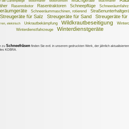
Radl
Mulchgeräte
 die Gartenpflege
Motormäher
Motorsensen
Mulchmäher
her
Rasentraktoren
Schneepflüge
Rasenrobotor
Schneeräumfahrz
eräumgeräte
Straßenunterhaltger
Schneeräummaschinen, rotierend
Streugeräte für Salz
Streugeräte für Sand
Streugeräte für 
Wildkrautbeseitigung
Unkrautbekämpfung
Winterd
ren, elektrisch
Winterdienstgeräte
Winterdienstfahrzeuge
Schneefräsen
e zu
finden Sie evtl. in unserem gedruckten Werk, der jährlich aktualisierten
es KOBRA.