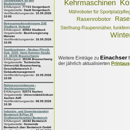
Ko
Kehrmaschinen
Geräteträgers an den
Baubetriebshof
Erfüllungsort:
77723 Gengenbach
Vergabestelle:
Stadt Gengenbach
Mähroboter für Sportplatzpfle
Veröffentlichungsende:
10.09.2026
10:00
Rase
Rasenrobotor
Betreuungsdienstleistung ZUE
Gladbeck Verbund
Steilhang-Raupenmäher, funkfern
Erfüllungsort:
45964 Gladbeck
Winte
Vergabestelle:
Bezirksregierung
Münster
Veröffentlichungsende:
16.09.2026
10:00
Sanitäranlagen - Neubau Physik,
Geb. 3335, Hans-Sommer-Straße
10, 38106 Braunschweig
Einachser
Weitere Einträge zu
f
Erfüllungsort:
38106 Braunschweig
Vergabestelle:
Technische
der jährlich aktualisierten
Printau
Universität Braunschweig,
Geschäftsbereich 3 -
Gebäudemanagement
Veröffentlichungsende:
10.09.2026
10:00
Rahmenvereinbarung -
Hochleistungsrechner
Erfüllungsort:
52074 Aachen
Vergabestelle:
Universitätsklinikum
Aachen AöR
Veröffentlichungsende:
08.09.2026
10:30
Industrie- und Gewerbestandort
Bentwisch B-Plan 20
Großgewerbegebiet Bentwisch
Erfüllungsort:
18182 Bentwisch
Vergabestelle:
Gemeinde
Bentwisch über Bentwisch GmbH