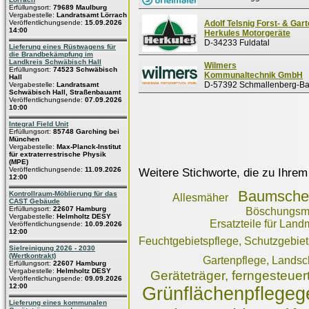
Erfüllungsort:
79689 Maulburg
Vergabestelle:
Landratsamt Lörrach
Veröffentlichungsende:
15.09.2026
Adolf Telsnig Forst- & Gart
14:00
Herkules Motorgeräte
D-34233 Fuldatal
Lieferung eines Rüstwagens für
die Brandbekämpfung im
Landkreis Schwäbisch Hall
Wilmers
Erfüllungsort:
74523 Schwäbisch
Kommunaltechnik GmbH
Hall
D-57392 Schmallenberg-Ba
Vergabestelle:
Landratsamt
Schwäbisch Hall, Straßenbauamt
Veröffentlichungsende:
07.09.2026
10:00
Integral Field Unit
Erfüllungsort:
85748 Garching bei
München
Vergabestelle:
Max-Planck-Institut
für extraterrestrische Physik
(MPE)
Veröffentlichungsende:
11.09.2026
Weitere Stichworte, die zu Ihrem
12:00
Baumsche
Kontrollraum-Möblierung für das
Allesmäher
CAST Gebäude
Erfüllungsort:
22607 Hamburg
Böschungsmä
Vergabestelle:
Helmholtz DESY
Ersatzteile für La
Veröffentlichungsende:
10.09.2026
12:00
Feuchtgebietspflege, Schutzgebiet
Sielreinigung 2026 - 2030
(Wertkontrakt)
Gartenpflege, Landsc
Erfüllungsort:
22607 Hamburg
Vergabestelle:
Helmholtz DESY
Geräteträger, ferngesteuer
Veröffentlichungsende:
09.09.2026
12:00
Grünflächenpflegeg
Lieferung eines kommunalen