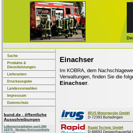
Suche
Einachser
Produkte &
Dienstleistungen
Im KOBRA, dem Nachschlagewerk f
Lieferanten
Verwaltungen, finden Sie die fol
Druckausgabe
Einachser
.
Landesvorwahlen
Impressum
Datenschutz
IRUS Motorgeräte GmbH
bund.de - öffentliche
D-72393 Burladingen
Ausschreibungen
Lüftungsinstallation nach DIN
Rapid Technic GmbH
18379 - Neubau Kreissporthalle
D-88693 Deggenhausertal
Lörrach