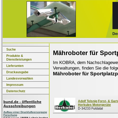
Suche
Mähroboter für Sport
Produkte &
Dienstleistungen
Im KOBRA, dem Nachschlagewerk f
Lieferanten
Verwaltungen, finden Sie die fol
Druckausgabe
Mähroboter für Sportplatzp
Landesvorwahlen
Impressum
Datenschutz
Adolf Telsnig Forst- & Gart
bund.de - öffentliche
Herkules Motorgeräte
Ausschreibungen
D-34233 Fuldatal
Aufbau einer Druckluftversorgung
Forschung
Erfüllungsort:
18059 Leibniz-Institut