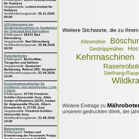
für Katalyse
Vergabestelle:
Leibniz-Institut für
Katalyse
Veröffentlichungsende:
06.11.2026
00:00
LED-Umrüstung der
Straßenbeleuchtung im Stadtgebiet
Weitere Stichworte, die zu Ihrem
der Solestadt Bad Dürrenberg
Erfüllungsort:
06231 Bad
Dürrenberg
Böschu
Allesmäher
Vergabestelle:
Bad Dürrenberg
Veröffentlichungsende:
25.08.2026
Hoc
Gestrüppmäher
08:59
Kehrmaschinen
Parkettarbeiten
Erfüllungsort:
Berlin-Mitte,
Tiergarten und Dahlem
Rasenrobot
Vergabestelle:
Deutscher
Bundestag, Referat ZR3, Vergaben
Steilhang-Raupe
Veröffentlichungsende:
01.09.2026
12:00
Wildkr
Einzelphotonendetektor für
sichtbares und nahinfrarotes Licht,
4 Stück
Erfüllungsort:
07745 Friedrich-
Schiller-Universität Jena, Abbe
Center of Photonics (ACP), Institut
Mähroboter
für Angewandte Physik, Albert-
Weitere Einträge zu
Einstein-Str. 6, 07745 Jena
unserem gedruckten Werk, der jährl
Vergabestelle:
Friedrich-Schiller-
Universität Jena
Veröffentlichungsende:
21.08.2026
10:00
Malerarbeiten
Erfüllungsort:
Umbau und
Erweiterung der Feuerwehr Pratau
Am Feuerwehrplatz 3 06888