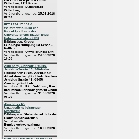
Wittenberg / OT Pratau
Vergabestelle:
Lutherstadt
Wittenberg
Veröffentlichungsende:
25.08.2026
09:55
FKZ 3726 37 301 0 -
Weiterentwicklung des
Produktportfolios des
Umweltzeichens Blauer Engel -
Rahmenvorhaben 2026
Erfüllungsort:
Ort der
Leistungserbringung ist Dessau-
Roßlau.
Vergabestelle:
Umweltbundesamt
Veröffentlichungsende:
24.09.2026
10:00
Annaberg-Buchholz, Paulus-
Jenisius-Straße 43, 340-Maler
Erfüllungsort:
09456 Agentur für
Arbeit Annaberg-Buchholz, Paulus-
Jenisius-Straße 43, 09456
Annaberg-Buchholz
Vergabestelle:
BA - Gebäude-, Bau-
und Immobilienmanagement GmbH
Veröffentlichungsende:
31.08.2026
08:00
Abschluss RV
Umzugsdienstleistungen
Mittenwald
Erfüllungsort:
Siehe Verzeichnis der
Empfängeranschriften
Vergabestelle:
Bundeswehrverwaltung
Veröffentlichungsende:
16.09.2026
13:00
Kauf und Lieferung von mobilen