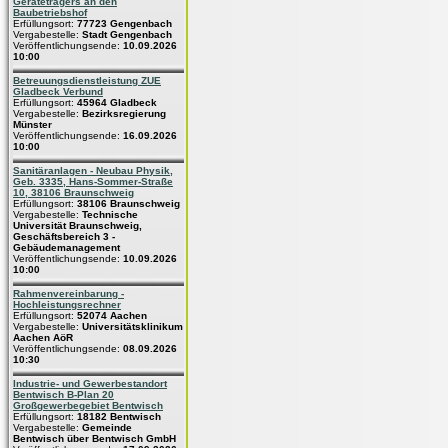
Geräteträgers an den
Baubetriebshof
Erfüllungsort:
77723 Gengenbach
Vergabestelle:
Stadt Gengenbach
Veröffentlichungsende:
10.09.2026
10:00
Betreuungsdienstleistung ZUE
Gladbeck Verbund
Erfüllungsort:
45964 Gladbeck
Vergabestelle:
Bezirksregierung
Münster
Veröffentlichungsende:
16.09.2026
10:00
Sanitäranlagen - Neubau Physik,
Geb. 3335, Hans-Sommer-Straße
10, 38106 Braunschweig
Erfüllungsort:
38106 Braunschweig
Vergabestelle:
Technische
Universität Braunschweig,
Geschäftsbereich 3 -
Gebäudemanagement
Veröffentlichungsende:
10.09.2026
10:00
Rahmenvereinbarung -
Hochleistungsrechner
Erfüllungsort:
52074 Aachen
Vergabestelle:
Universitätsklinikum
Aachen AöR
Veröffentlichungsende:
08.09.2026
10:30
Industrie- und Gewerbestandort
Bentwisch B-Plan 20
Großgewerbegebiet Bentwisch
Erfüllungsort:
18182 Bentwisch
Vergabestelle:
Gemeinde
Bentwisch über Bentwisch GmbH