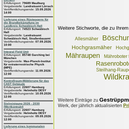
Erfüllungsort:
79689 Maulburg
Vergabestelle:
Landratsamt Lörrach
Veröffentlichungsende:
15.09.2026
14:00
Lieferung eines Rüstwagens für
die Brandbekämpfung im
Landkreis Schwäbisch Hall
Weitere Stichworte, die zu Ihrem
Erfüllungsort:
74523 Schwäbisch
Hall
Vergabestelle:
Landratsamt
Böschu
Allesmäher
Schwäbisch Hall, Straßenbauamt
Veröffentlichungsende:
07.09.2026
10:00
Hochgrasmäher
Hochg
Integral Field Unit
Mähraupen
Erfüllungsort:
85748 Garching bei
Mähroboter f
München
Vergabestelle:
Max-Planck-Institut
Rasenrobot
für extraterrestrische Physik
(MPE)
Steilhang-Raupe
Veröffentlichungsende:
11.09.2026
12:00
Wildkr
Kontrollraum-Möblierung für das
CAST Gebäude
Erfüllungsort:
22607 Hamburg
Vergabestelle:
Helmholtz DESY
Veröffentlichungsende:
10.09.2026
12:00
Gestrüppm
Weitere Einträge zu
Sielreinigung 2026 - 2030
Werk, der jährlich aktualisierten
Pr
(Wertkontrakt)
Erfüllungsort:
22607 Hamburg
Vergabestelle:
Helmholtz DESY
Veröffentlichungsende:
09.09.2026
12:00
Lieferung eines kommunalen