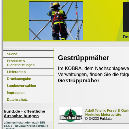
Suche
Gestrüppmäher
Produkte &
Dienstleistungen
Im KOBRA, dem Nachschlagewerk f
Lieferanten
Verwaltungen, finden Sie die fol
Druckausgabe
Gestrüppmäher
.
Landesvorwahlen
Impressum
Datenschutz
Adolf Telsnig Forst- & Gart
bund.de - öffentliche
Herkules Motorgeräte
Ausschreibungen
D-34233 Fuldatal
Lüftungsinstallation nach DIN
18379 - Neubau Kreissporthalle
Lörrach