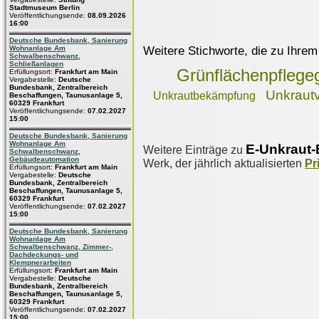
Stadtmuseum Berlin
Veröffentlichungsende:
08.09.2026
16:00
Deutsche Bundesbank, Sanierung
Weitere Stichworte, die zu Ihrem
Wohnanlage Am
Schwalbenschwanz,
Schließanlagen
Grünflächenpflege
Erfüllungsort:
Frankfurt am Main
Vergabestelle:
Deutsche
Bundesbank, Zentralbereich
Unkrautv
Unkrautbekämpfung
Beschaffungen, Taunusanlage 5,
60329 Frankfurt
Veröffentlichungsende:
07.02.2027
15:00
Deutsche Bundesbank, Sanierung
Wohnanlage Am
E-Unkraut-
Weitere Einträge zu
Schwalbenschwanz,
Gebäudeautomation
Werk, der jährlich aktualisierten
Pr
Erfüllungsort:
Frankfurt am Main
Vergabestelle:
Deutsche
Bundesbank, Zentralbereich
Beschaffungen, Taunusanlage 5,
60329 Frankfurt
Veröffentlichungsende:
07.02.2027
15:00
Deutsche Bundesbank, Sanierung
Wohnanlage Am
Schwalbenschwanz, Zimmer-,
Dachdeckungs- und
Klempnerarbeiten
Erfüllungsort:
Frankfurt am Main
Vergabestelle:
Deutsche
Bundesbank, Zentralbereich
Beschaffungen, Taunusanlage 5,
60329 Frankfurt
Veröffentlichungsende:
07.02.2027
15:00