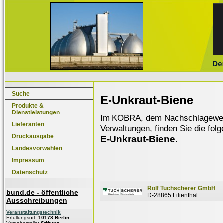
Suche
E-Unkraut-Biene
Produkte &
Dienstleistungen
Im KOBRA, dem Nachschlagewerk f
Lieferanten
Verwaltungen, finden Sie die fol
Druckausgabe
E-Unkraut-Biene
.
Landesvorwahlen
Impressum
Datenschutz
Rolf Tuchscherer GmbH
bund.de - öffentliche
D-28865 Lilienthal
Ausschreibungen
Veranstaltungstechnik
Erfüllungsort:
10178 Berlin
Vergabestelle:
Stiftung