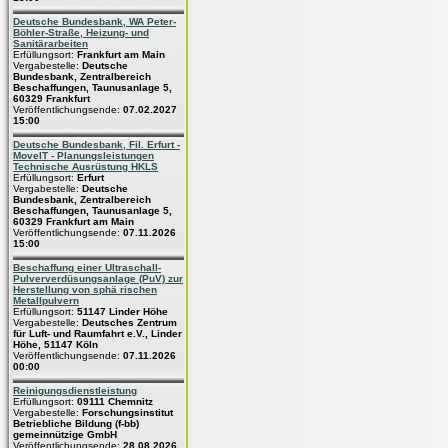
Deutsche Bundesbank, WA Peter-
Böhler-Straße, Heizung- und
Sanitärarbeiten
Erfüllungsort:
Frankfurt am Main
Vergabestelle:
Deutsche
Bundesbank, Zentralbereich
Beschaffungen, Taunusanlage 5,
60329 Frankfurt
Veröffentlichungsende:
07.02.2027
15:00
Deutsche Bundesbank, Fil. Erfurt -
MoveIT - Planungsleistungen
Technische Ausrüstung HKLS
Erfüllungsort:
Erfurt
Vergabestelle:
Deutsche
Bundesbank, Zentralbereich
Beschaffungen, Taunusanlage 5,
60329 Frankfurt am Main
Veröffentlichungsende:
07.11.2026
15:00
Beschaffung einer Ultraschall-
Pulververdüsungsanlage (PuV) zur
Herstellung von sphä rischen
Metallpulvern
Erfüllungsort:
51147 Linder Höhe
Vergabestelle:
Deutsches Zentrum
für Luft- und Raumfahrt e.V., Linder
Höhe, 51147 Köln
Veröffentlichungsende:
07.11.2026
00:00
Reinigungsdienstleistung
Erfüllungsort:
09111 Chemnitz
Vergabestelle:
Forschungsinstitut
Betriebliche Bildung (f-bb)
gemeinnützige GmbH
Veröffentlichungsende:
28.08.2026