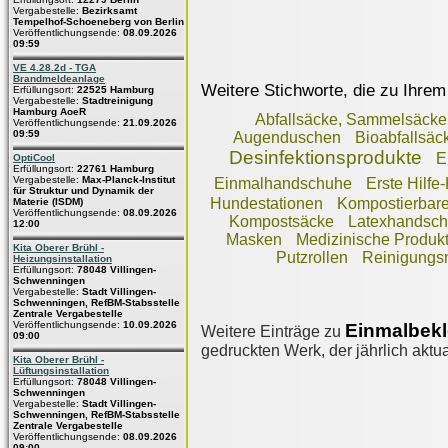
Vergabestelle:
Bezirksamt
Tempelhof-Schoeneberg von Berlin
Veröffentlichungsende:
08.09.2026
09:59
VE 4.28.2d - TGA
Brandmeldeanlage
Weitere Stichworte, die zu Ihrem
Erfüllungsort:
22525 Hamburg
Vergabestelle:
Stadtreinigung
Hamburg AoeR
Abfallsäcke, Sammelsäcke
Veröffentlichungsende:
21.09.2026
09:59
Augenduschen
Bioabfallsäc
Desinfektionsprodukte
E
OptiCool
Erfüllungsort:
22761 Hamburg
Vergabestelle:
Max-Planck-Institut
Einmalhandschuhe
Erste Hilfe-
für Struktur und Dynamik der
Hundestationen
Kompostierbare
Materie (ISDM)
Veröffentlichungsende:
08.09.2026
Kompostsäcke
Latexhandsc
12:00
Masken
Medizinische Produk
Kita Oberer Brühl -
Putzrollen
Reinigungsm
Heizungsinstallation
Erfüllungsort:
78048 Villingen-
Schwenningen
Vergabestelle:
Stadt Villingen-
Schwenningen, RefBM-Stabsstelle
Zentrale Vergabestelle
Veröffentlichungsende:
10.09.2026
Einmalbek
Weitere Einträge zu
09:00
gedruckten Werk, der jährlich aktua
Kita Oberer Brühl -
Lüftungsinstallation
Erfüllungsort:
78048 Villingen-
Schwenningen
Vergabestelle:
Stadt Villingen-
Schwenningen, RefBM-Stabsstelle
Zentrale Vergabestelle
Veröffentlichungsende:
08.09.2026
09:00