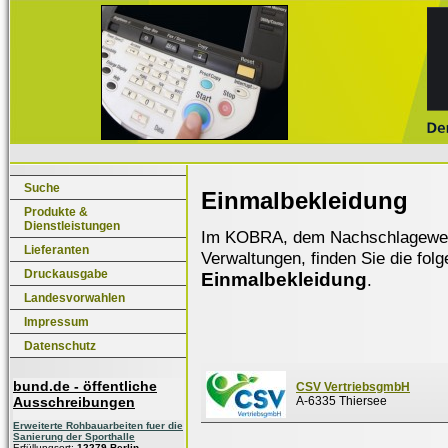
Suche
Einmalbekleidung
Produkte &
Dienstleistungen
Im KOBRA, dem Nachschlagewerk f
Lieferanten
Verwaltungen, finden Sie die fol
Druckausgabe
Einmalbekleidung
.
Landesvorwahlen
Impressum
Datenschutz
bund.de - öffentliche
CSV VertriebsgmbH
Ausschreibungen
A-6335 Thiersee
Erweiterte Rohbauarbeiten fuer die
Sanierung der Sporthalle
Erfüllungsort:
12279 Berlin