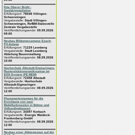
Kita Oberer Brühl -
Sanitärinstallation
Erfüllungsort:
78048 Villingen-
Schwenningen
Vergabestelle:
Stadt Villingen-
Schwenningen, RefBM-Stabsstelle
Zentrale Vergabestelle
Veröffentlichungsende:
09.09.2026
09:00
Neubau Bildungscampus Ezach;
PV-Anlage
Erfüllungsort:
71229 Leonberg
Vergabestelle:
Stadt Leonberg
Abteilung Bauverwaltung
Veröffentlichungsende:
08.09.2026
10:00
Hochschule Albstadt-Sigmaringen-
Rasterelektronenmikroskop mt
EDX-System (FE-REM)
Erfüllungsort:
72458 Albstadt
Vergabestelle:
Hochschule
Albstadt-Sigmaringen
Veröffentlichungsende:
08.09.2026
12:00
Planungsleistungen für die
Errichtung von zwei
Mobilfunkmasten in Böhne und
Volkardinghausen
Erfüllungsort:
34497 Korbach
Vergabestelle:
Energie Waldeck-
Frankenberg GmbH
Veröffentlichungsende:
08.09.2026
12:00
Neubau einer Abbiegespur auf der