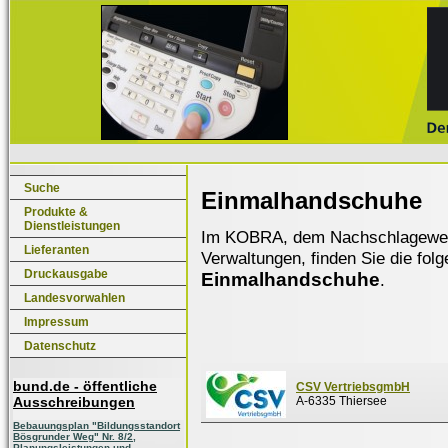
Suche
Einmalhandschuhe
Produkte &
Dienstleistungen
Im KOBRA, dem Nachschlagewerk f
Lieferanten
Verwaltungen, finden Sie die fol
Druckausgabe
Einmalhandschuhe
.
Landesvorwahlen
Impressum
Datenschutz
bund.de - öffentliche
CSV VertriebsgmbH
Ausschreibungen
A-6335 Thiersee
Bebauungsplan "Bildungsstandort
Bösgrunder Weg" Nr. 8/2,
Planungsleistungen und