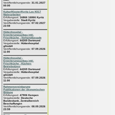
Veröffentlichungsende:
31.01.2027
00:00
Kultur/Kloster/Kyritz Los K017
Malerarbeiten
Erfüllungsort:
16866 16866 Kyritz
Vergabestelle:
Stadt Kyritz
Veröffentlichungsende:
07.02.2027
23:59
Hüttenhospital -
Erweiterungsanbau inkl.
Frischküche - Vorhangfassade
Erfüllungsort:
44269 Dortmund
Vergabestelle:
Hüttenhospital
gGmbH
Veröffentlichungsende:
07.09.2026
11:00
Hüttenhospital -
Erweiterungsanbau inkl.
Frischküche - Küchen-
Betriebstüren
Erfüllungsort:
44269 Dortmund
Vergabestelle:
Hüttenhospital
gGmbH
Veröffentlichungsende:
07.09.2026
11:00
Rahmenvereinbarung
Publikationen der ökonomischen
Bildung
Erfüllungsort:
47906 Kempen
Vergabestelle:
Deutsche
Bundesbank, Zentralbereich
Beschaffungen
Veröffentlichungsende:
08.09.2026
23:59