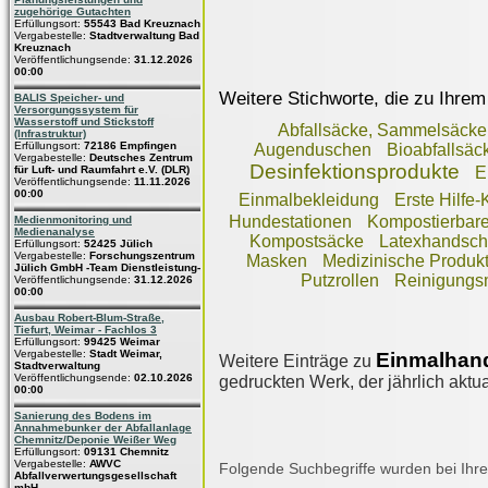
zugehörige Gutachten
Erfüllungsort:
55543 Bad Kreuznach
Vergabestelle:
Stadtverwaltung Bad
Kreuznach
Veröffentlichungsende:
31.12.2026
00:00
Weitere Stichworte, die zu Ihrem
BALIS Speicher- und
Versorgungssystem für
Wasserstoff und Stickstoff
Abfallsäcke, Sammelsäcke
(Infrastruktur)
Erfüllungsort:
72186 Empfingen
Augenduschen
Bioabfallsäc
Vergabestelle:
Deutsches Zentrum
Desinfektionsprodukte
für Luft- und Raumfahrt e.V. (DLR)
E
Veröffentlichungsende:
11.11.2026
00:00
Einmalbekleidung
Erste Hilfe-
Hundestationen
Kompostierbare
Medienmonitoring und
Medienanalyse
Kompostsäcke
Latexhandsc
Erfüllungsort:
52425 Jülich
Vergabestelle:
Forschungszentrum
Masken
Medizinische Produk
Jülich GmbH -Team Dienstleistung-
Putzrollen
Reinigungsm
Veröffentlichungsende:
31.12.2026
00:00
Ausbau Robert-Blum-Straße,
Tiefurt, Weimar - Fachlos 3
Erfüllungsort:
99425 Weimar
Vergabestelle:
Stadt Weimar,
Einmalhan
Weitere Einträge zu
Stadtverwaltung
Veröffentlichungsende:
02.10.2026
gedruckten Werk, der jährlich aktua
00:00
Sanierung des Bodens im
Annahmebunker der Abfallanlage
Chemnitz/Deponie Weißer Weg
Erfüllungsort:
09131 Chemnitz
Vergabestelle:
AWVC
Folgende Suchbegriffe wurden bei Ihre
Abfallverwertungsgesellschaft
mbH