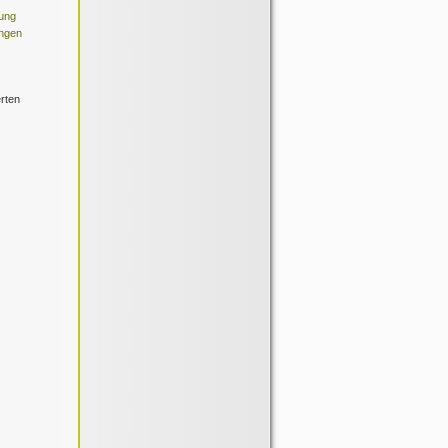
ung
ngen
erten