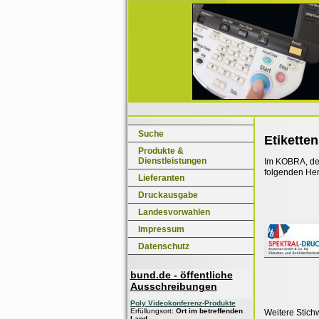
Suche
Etikette
Produkte &
Dienstleistungen
Im KOBRA, dem
folgenden Her
Lieferanten
Druckausgabe
Landesvorwahlen
Impressum
Datenschutz
bund.de - öffentliche
Ausschreibungen
Poly Videokonferenz-Produkte
Erfüllungsort:
Ort im betreffenden
Weitere Stich
Land