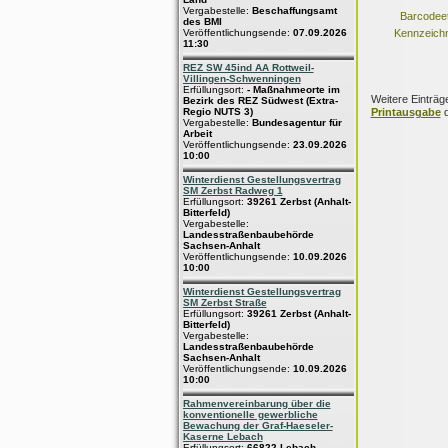
Vergabestelle:
Beschaffungsamt
Barcodeet
des BMI
Veröffentlichungsende:
07.09.2026
Kennzeich
11:30
REZ SW 45ind AA Rottweil-
Villingen-Schwenningen
Erfüllungsort:
- Maßnahmeorte im
Weitere Einträg
Bezirk des REZ Südwest (Extra-
Printausgabe
d
Regio NUTS 3)
Vergabestelle:
Bundesagentur für
Arbeit
Veröffentlichungsende:
23.09.2026
10:00
Winterdienst Gestellungsvertrag
SM Zerbst Radweg 1
Erfüllungsort:
39261 Zerbst (Anhalt-
Bitterfeld)
Vergabestelle:
Landesstraßenbaubehörde
Sachsen-Anhalt
Veröffentlichungsende:
10.09.2026
10:00
Winterdienst Gestellungsvertrag
SM Zerbst Straße
Erfüllungsort:
39261 Zerbst (Anhalt-
Bitterfeld)
Vergabestelle:
Landesstraßenbaubehörde
Sachsen-Anhalt
Veröffentlichungsende:
10.09.2026
10:00
Rahmenvereinbarung über die
konventionelle gewerbliche
Bewachung der Graf-Haeseler-
Kaserne Lebach
Erfüllungsort:
66822 Lebach