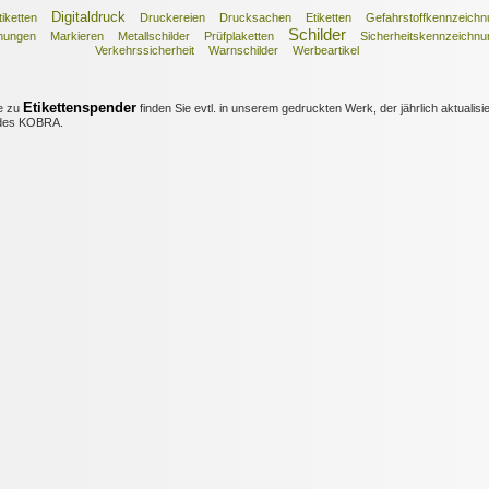
Digitaldruck
iketten
Druckereien
Drucksachen
Etiketten
Gefahrstoffkennzeichn
Schilder
nungen
Markieren
Metallschilder
Prüfplaketten
Sicherheitskennzeichnu
Verkehrssicherheit
Warnschilder
Werbeartikel
Etikettenspender
e zu
finden Sie evtl. in unserem gedruckten Werk, der jährlich aktualisi
es KOBRA.