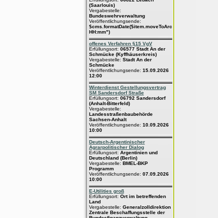
(Saarlouis)
Vergabestelle:
Bundeswehrverwaltung
Veröffentlichungsende:
$cms.formatDate($item.moveToArchive,"dd.MM.yyyy
HH:mm")
offenes Verfahren §15 VgV
Erfüllungsort:
06577 Stadt An der
Schmücke (Kyffhäuserkreis)
Vergabestelle:
Stadt An der
Schmücke
Veröffentlichungsende:
15.09.2026
12:00
Winterdienst Gestellungsvertrag
SM Sandersdorf Straße
Erfüllungsort:
06792 Sandersdorf
(Anhalt-Bitterfeld)
Vergabestelle:
Landesstraßenbaubehörde
Sachsen-Anhalt
Veröffentlichungsende:
10.09.2026
10:00
Deutsch-Argentinischer
Agrarpolitischer Dialog
Erfüllungsort:
Argentinien und
Deutschland (Berlin)
Vergabestelle:
BMEL-BKP
Programm
Veröffentlichungsende:
07.09.2026
10:00
E-Utilities groß
Erfüllungsort:
Ort im betreffenden
Land
Vergabestelle:
Generalzolldirektion
Zentrale Beschaffungsstelle der
Bundesfinanzverwaltung