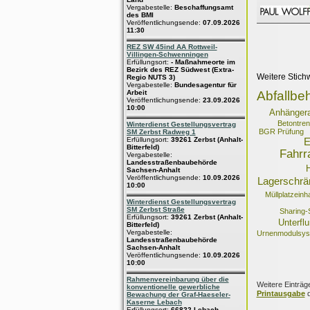
Vergabestelle:
Beschaffungsamt
des BMI
Veröffentlichungsende:
07.09.2026
11:30
REZ SW 45ind AA Rottweil-
Villingen-Schwenningen
Erfüllungsort:
- Maßnahmeorte im
Bezirk des REZ Südwest (Extra-
Weitere Stich
Regio NUTS 3)
Vergabestelle:
Bundesagentur für
Arbeit
Abfallbeh
Veröffentlichungsende:
23.09.2026
10:00
Anhängera
Betontre
Winterdienst Gestellungsvertrag
BGR Prüfung
SM Zerbst Radweg 1
Erfüllungsort:
39261 Zerbst (Anhalt-
E
Bitterfeld)
Fahrr
Vergabestelle:
Landesstraßenbaubehörde
Sachsen-Anhalt
Veröffentlichungsende:
10.09.2026
Lagerschrä
10:00
Müllplatzein
Winterdienst Gestellungsvertrag
SM Zerbst Straße
Sharing
Erfüllungsort:
39261 Zerbst (Anhalt-
Unterflu
Bitterfeld)
Vergabestelle:
Urnenmodulsy
Landesstraßenbaubehörde
Sachsen-Anhalt
Veröffentlichungsende:
10.09.2026
10:00
Rahmenvereinbarung über die
Weitere Einträg
konventionelle gewerbliche
Printausgabe
d
Bewachung der Graf-Haeseler-
Kaserne Lebach
Erfüllungsort:
66822 Lebach