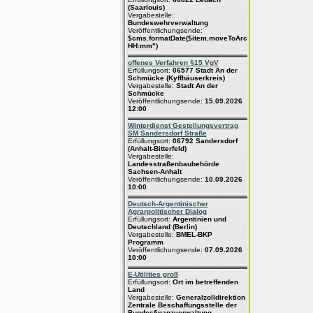
(Saarlouis)
Vergabestelle:
Bundeswehrverwaltung
Veröffentlichungsende:
$cms.formatDate($item.moveToArchive,"dd.MM.yyyy
HH:mm")
offenes Verfahren §15 VgV
Erfüllungsort:
06577 Stadt An der
Schmücke (Kyffhäuserkreis)
Vergabestelle:
Stadt An der
Schmücke
Veröffentlichungsende:
15.09.2026
12:00
Winterdienst Gestellungsvertrag
SM Sandersdorf Straße
Erfüllungsort:
06792 Sandersdorf
(Anhalt-Bitterfeld)
Vergabestelle:
Landesstraßenbaubehörde
Sachsen-Anhalt
Veröffentlichungsende:
10.09.2026
10:00
Deutsch-Argentinischer
Agrarpolitischer Dialog
Erfüllungsort:
Argentinien und
Deutschland (Berlin)
Vergabestelle:
BMEL-BKP
Programm
Veröffentlichungsende:
07.09.2026
10:00
E-Utilities groß
Erfüllungsort:
Ort im betreffenden
Land
Vergabestelle:
Generalzolldirektion
Zentrale Beschaffungsstelle der
Bundesfinanzverwaltung