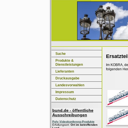
Suche
Ersatztei
Produkte &
Dienstleistungen
Im KOBRA, dem
folgenden Her
Lieferanten
Druckausgabe
Landesvorwahlen
Impressum
Datenschutz
bund.de - öffentliche
Ausschreibungen
Poly Videokonferenz-Produkte
Erfüllungsort:
Ort im betreffenden
Land