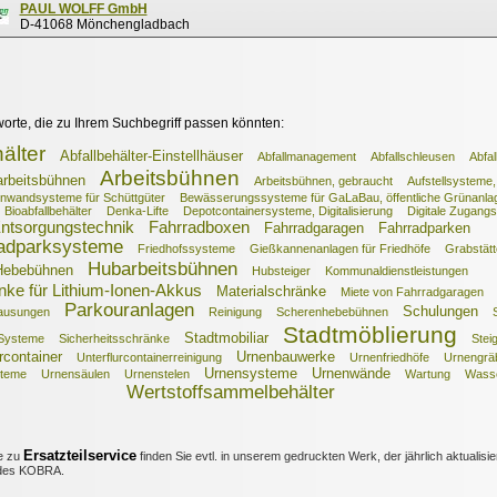
PAUL WOLFF GmbH
D-41068 Mönchengladbach
worte, die zu Ihrem Suchbegriff passen könnten:
älter
Abfallbehälter-Einstellhäuser
Abfallmanagement
Abfallschleusen
Abfal
Arbeitsbühnen
rbeitsbühnen
Arbeitsbühnen, gebraucht
Aufstellsysteme,
nnwandsysteme für Schüttgüter
Bewässerungssysteme für GaLaBau, öffentliche Grünanla
Bioabfallbehälter
Denka-Lifte
Depotcontainersysteme, Digitalisierung
Digitale Zugang
ntsorgungstechnik
Fahrradboxen
Fahrradgaragen
Fahrradparken
adparksysteme
Friedhofssysteme
Gießkannenanlagen für Friedhöfe
Grabstät
Hubarbeitsbühnen
Hebebühnen
Hubsteiger
Kommunaldienstleistungen
nke für Lithium-Ionen-Akkus
Materialschränke
Miete von Fahrradgaragen
Parkouranlagen
Schulungen
hausungen
Reinigung
Scherenhebebühnen
Stadtmöblierung
Stadtmobiliar
-Systeme
Sicherheitsschränke
Stei
rcontainer
Urnenbauwerke
Unterflurcontainerreinigung
Urnenfriedhöfe
Urnengrä
Urnensysteme
Urnenwände
steme
Urnensäulen
Urnenstelen
Wartung
Wasse
Wertstoffsammelbehälter
Ersatzteilservice
e zu
finden Sie evtl. in unserem gedruckten Werk, der jährlich aktualisie
es KOBRA.