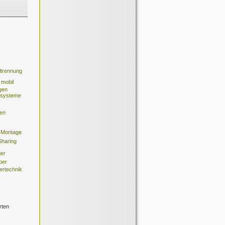
ltrennung
 mobil
gen
ssysteme
ten
Montage
Sharing
ger
ber
rtechnik
rten