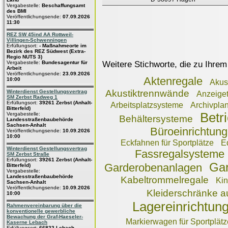
Vergabestelle:
Beschaffungsamt
des BMI
Veröffentlichungsende:
07.09.2026
11:30
REZ SW 45ind AA Rottweil-
Villingen-Schwenningen
Erfüllungsort:
- Maßnahmeorte im
Bezirk des REZ Südwest (Extra-
Regio NUTS 3)
Weitere Stichworte, die zu Ihrem
Vergabestelle:
Bundesagentur für
Arbeit
Veröffentlichungsende:
23.09.2026
Aktenregale
10:00
Akus
Akustiktrennwände
Winterdienst Gestellungsvertrag
Anzeiget
SM Zerbst Radweg 1
Erfüllungsort:
39261 Zerbst (Anhalt-
Arbeitsplatzsysteme
Archivpla
Bitterfeld)
Betr
Vergabestelle:
Behältersysteme
Landesstraßenbaubehörde
Sachsen-Anhalt
Büroeinrichtun
Veröffentlichungsende:
10.09.2026
10:00
Eckfahnen für Sportplätze
E
Winterdienst Gestellungsvertrag
Fassregalsysteme
SM Zerbst Straße
Erfüllungsort:
39261 Zerbst (Anhalt-
Gar
Garderobenanlagen
Bitterfeld)
Vergabestelle:
Landesstraßenbaubehörde
Kabeltrommelregale
Kin
Sachsen-Anhalt
Veröffentlichungsende:
10.09.2026
Kleiderschränke a
10:00
Lagereinrichtun
Rahmenvereinbarung über die
konventionelle gewerbliche
Bewachung der Graf-Haeseler-
Markierwagen für Sportplätz
Kaserne Lebach
Erfüllungsort:
66822 Lebach