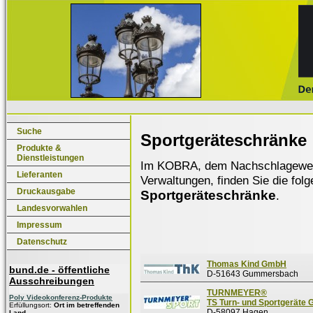
Suche
Sportgeräteschränke
Produkte &
Dienstleistungen
Im KOBRA, dem Nachschlagewerk f
Lieferanten
Verwaltungen, finden Sie die fol
Druckausgabe
Sportgeräteschränke
.
Landesvorwahlen
Impressum
Datenschutz
Thomas Kind GmbH
bund.de - öffentliche
D-51643 Gummersbach
Ausschreibungen
TURNMEYER®
Poly Videokonferenz-Produkte
TS Turn- und Sportgeräte
Erfüllungsort:
Ort im betreffenden
D-58097 Hagen
Land