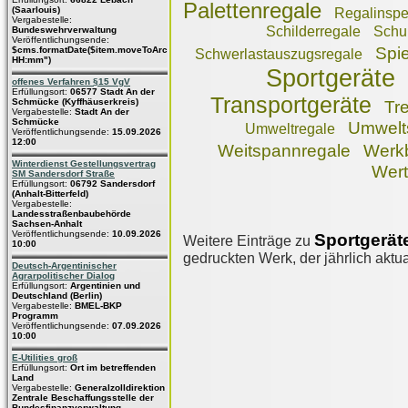
Palettenregale
(Saarlouis)
Regalinspe
Vergabestelle:
Schilderregale
Schu
Bundeswehrverwaltung
Veröffentlichungsende:
Spie
$cms.formatDate($item.moveToArchive,"dd.MM.yyyy
Schwerlastauszugsregale
HH:mm")
Sportgeräte
offenes Verfahren §15 VgV
Erfüllungsort:
06577 Stadt An der
Transportgeräte
Schmücke (Kyffhäuserkreis)
Tr
Vergabestelle:
Stadt An der
Schmücke
Umwelt
Umweltregale
Veröffentlichungsende:
15.09.2026
12:00
Weitspannregale
Werk
Winterdienst Gestellungsvertrag
Wert
SM Sandersdorf Straße
Erfüllungsort:
06792 Sandersdorf
(Anhalt-Bitterfeld)
Vergabestelle:
Landesstraßenbaubehörde
Sachsen-Anhalt
Veröffentlichungsende:
10.09.2026
Sportgerät
Weitere Einträge zu
10:00
gedruckten Werk, der jährlich aktua
Deutsch-Argentinischer
Agrarpolitischer Dialog
Erfüllungsort:
Argentinien und
Deutschland (Berlin)
Vergabestelle:
BMEL-BKP
Programm
Veröffentlichungsende:
07.09.2026
10:00
E-Utilities groß
Erfüllungsort:
Ort im betreffenden
Land
Vergabestelle:
Generalzolldirektion
Zentrale Beschaffungsstelle der
Bundesfinanzverwaltung