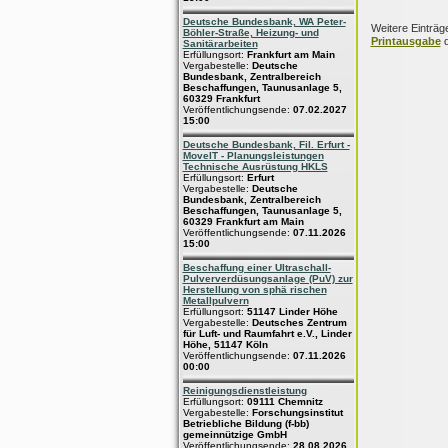
Deutsche Bundesbank, WA Peter-
Weitere Einträg
Böhler-Straße, Heizung- und
Printausgabe
d
Sanitärarbeiten
Erfüllungsort:
Frankfurt am Main
Vergabestelle:
Deutsche
Bundesbank, Zentralbereich
Beschaffungen, Taunusanlage 5,
60329 Frankfurt
Veröffentlichungsende:
07.02.2027
15:00
Deutsche Bundesbank, Fil. Erfurt -
MoveIT - Planungsleistungen
Technische Ausrüstung HKLS
Erfüllungsort:
Erfurt
Vergabestelle:
Deutsche
Bundesbank, Zentralbereich
Beschaffungen, Taunusanlage 5,
60329 Frankfurt am Main
Veröffentlichungsende:
07.11.2026
15:00
Beschaffung einer Ultraschall-
Pulververdüsungsanlage (PuV) zur
Herstellung von sphä rischen
Metallpulvern
Erfüllungsort:
51147 Linder Höhe
Vergabestelle:
Deutsches Zentrum
für Luft- und Raumfahrt e.V., Linder
Höhe, 51147 Köln
Veröffentlichungsende:
07.11.2026
00:00
Reinigungsdienstleistung
Erfüllungsort:
09111 Chemnitz
Vergabestelle:
Forschungsinstitut
Betriebliche Bildung (f-bb)
gemeinnützige GmbH
Veröffentlichungsende:
28.08.2026