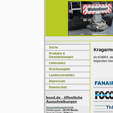
Suche
Kragarm
Produkte &
Dienstleistungen
Im KOBRA, dem
folgenden Her
Lieferanten
Druckausgabe
Landesvorwahlen
Impressum
Datenschutz
bund.de - öffentliche
Ausschreibungen
Veranstaltungstechnik
Erfüllungsort:
10178 Berlin
Vergabestelle:
Stiftung