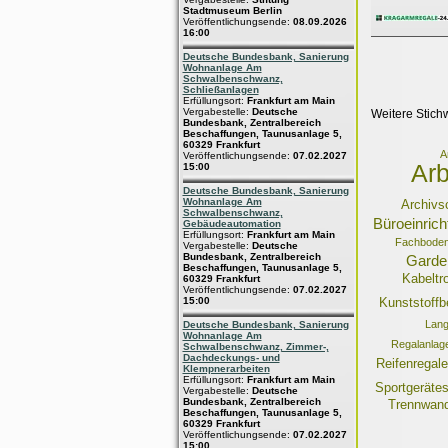
Stadtmuseum Berlin
Veröffentlichungsende:
08.09.2026
16:00
Deutsche Bundesbank, Sanierung
Wohnanlage Am
Schwalbenschwanz,
Schließanlagen
Erfüllungsort:
Frankfurt am Main
Vergabestelle:
Deutsche
Weitere Stich
Bundesbank, Zentralbereich
Beschaffungen, Taunusanlage 5,
60329 Frankfurt
A
Veröffentlichungsende:
07.02.2027
Arb
15:00
Deutsche Bundesbank, Sanierung
Wohnanlage Am
Archivs
Schwalbenschwanz,
Büroeinric
Gebäudeautomation
Erfüllungsort:
Frankfurt am Main
Fachboden
Vergabestelle:
Deutsche
Bundesbank, Zentralbereich
Garde
Beschaffungen, Taunusanlage 5,
Kabeltr
60329 Frankfurt
Veröffentlichungsende:
07.02.2027
15:00
Kunststoffb
Lang
Deutsche Bundesbank, Sanierung
Wohnanlage Am
Regalanlage
Schwalbenschwanz, Zimmer-,
Dachdeckungs- und
Reifenregale
Klempnerarbeiten
Erfüllungsort:
Frankfurt am Main
Sportgeräte
Vergabestelle:
Deutsche
Bundesbank, Zentralbereich
Trennwan
Beschaffungen, Taunusanlage 5,
60329 Frankfurt
Veröffentlichungsende:
07.02.2027
15:00