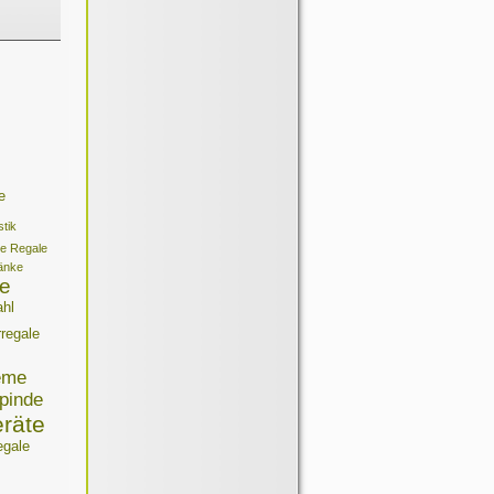
e
tik
te Regale
änke
e
ahl
regale
eme
pinde
räte
egale