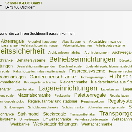
Schöler K-LOG GmbH
D-73760 Ostfildern
worte, die zu Ihrem Suchbegriff passen könnten:
Aktenregale
Akustiktrennwände
Akustikeinhausungen
Akustiksysteme
npassrampen, Anfahrschutzeinrichtungen
Arbeitsplatzleuchten
Arbeitsplatzsysteme
eitssicherheit
Archivregal
Archivanlagen, fahrbar
Archivplanungen
Betriebseinrichtungen
chränke
Behältersysteme
Büroakus
htungen
Desinfektionsmittelspender
Durchlaufregale
Edelstahlregale, lebensmittelech
Fassregalsysteme
regale
Fallschutzgitter, Industriegitterwände
Feuerwehrschr
Hubtisch
Garderobenschränke
robenanlagen
Hochregalanlagen
ommelregale
Kleiderschränke
Kleiderschränke aus St
Kindergartenschränke
Lagereinrichtungen
ehälter
Lager
Lagerbehälter
Lagerkästen
Palettenregale
Materialschränke
gutregale
Packtische
Regalanlagen
Regalsyst
Regale, fahrbar und stationär
n, doppelstöckig
Regalinspektion
S
Schilderregale
Schubladenschränke
Schulschränke
Schwerlastauszugsregale
Transportge
Stahlmöbel
Steckregale
schränke
Transportbehälter
dsysteme
Umweltschränke
Weitspannr
Umweltregale
Verkehrsschilderregale
Werkstatteinrichtungen
Werkbänke
Wertfachschränke