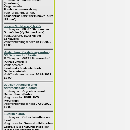
(Saarlouis)
Vergabestelle:
Bundeswehrverwaltung
Veröffentlichungsende:
$cms.formatDate($item.moveToArchive,"dd.MM.yyyy
HH:mm")
offenes Verfahren §15 VgV
Erfüllungsort:
06577 Stadt An der
Schmücke (Kyffhäuserkreis)
Vergabestelle:
Stadt An der
Schmücke
Veröffentlichungsende:
15.09.2026
12:00
Winterdienst Gestellungsvertrag
SM Sandersdorf Straße
Erfüllungsort:
06792 Sandersdorf
(Anhalt-Bitterfeld)
Vergabestelle:
Landesstraßenbaubehörde
Sachsen-Anhalt
Veröffentlichungsende:
10.09.2026
10:00
Deutsch-Argentinischer
Agrarpolitischer Dialog
Erfüllungsort:
Argentinien und
Deutschland (Berlin)
Vergabestelle:
BMEL-BKP
Programm
Veröffentlichungsende:
07.09.2026
10:00
E-Utilities groß
Erfüllungsort:
Ort im betreffenden
Land
Vergabestelle:
Generalzolldirektion
Zentrale Beschaffungsstelle der
Bundesfinanzverwaltung