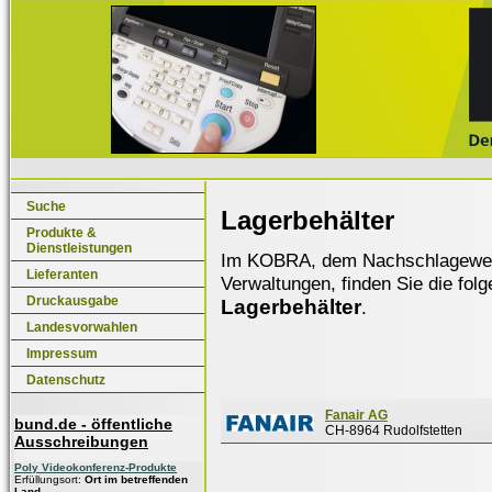
Suche
Lagerbehälter
Produkte &
Dienstleistungen
Im KOBRA, dem Nachschlagewerk f
Lieferanten
Verwaltungen, finden Sie die fol
Druckausgabe
Lagerbehälter
.
Landesvorwahlen
Impressum
Datenschutz
Fanair AG
bund.de - öffentliche
CH-8964 Rudolfstetten
Ausschreibungen
Poly Videokonferenz-Produkte
Erfüllungsort:
Ort im betreffenden
Land