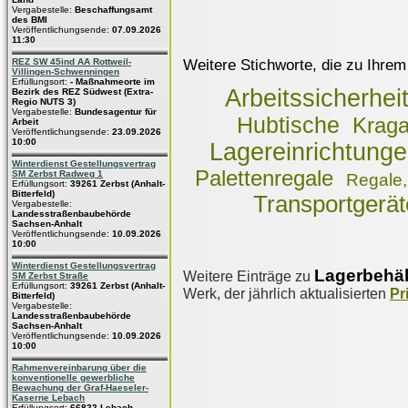
Vergabestelle:
Beschaffungsamt
des BMI
Veröffentlichungsende:
07.09.2026
11:30
Weitere Stichworte, die zu Ihrem
REZ SW 45ind AA Rottweil-
Villingen-Schwenningen
Erfüllungsort:
- Maßnahmeorte im
Arbeitssicherhei
Bezirk des REZ Südwest (Extra-
Regio NUTS 3)
Vergabestelle:
Bundesagentur für
Hubtische
Kraga
Arbeit
Veröffentlichungsende:
23.09.2026
10:00
Lagereinrichtung
Winterdienst Gestellungsvertrag
Palettenregale
SM Zerbst Radweg 1
Regale,
Erfüllungsort:
39261 Zerbst (Anhalt-
Bitterfeld)
Transportgerät
Vergabestelle:
Landesstraßenbaubehörde
Sachsen-Anhalt
Veröffentlichungsende:
10.09.2026
10:00
Winterdienst Gestellungsvertrag
Lagerbehäl
Weitere Einträge zu
SM Zerbst Straße
Erfüllungsort:
39261 Zerbst (Anhalt-
Werk, der jährlich aktualisierten
Pr
Bitterfeld)
Vergabestelle:
Landesstraßenbaubehörde
Sachsen-Anhalt
Veröffentlichungsende:
10.09.2026
10:00
Rahmenvereinbarung über die
konventionelle gewerbliche
Bewachung der Graf-Haeseler-
Kaserne Lebach
Erfüllungsort:
66822 Lebach