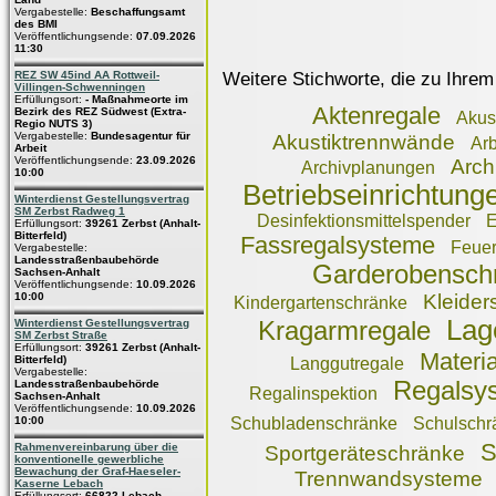
Vergabestelle:
Beschaffungsamt
des BMI
Veröffentlichungsende:
07.09.2026
11:30
Weitere Stichworte, die zu Ihrem
REZ SW 45ind AA Rottweil-
Villingen-Schwenningen
Erfüllungsort:
- Maßnahmeorte im
Aktenregale
Bezirk des REZ Südwest (Extra-
Akus
Regio NUTS 3)
Vergabestelle:
Bundesagentur für
Akustiktrennwände
Arb
Arbeit
Veröffentlichungsende:
23.09.2026
Arch
Archivplanungen
10:00
Betriebseinrichtung
Winterdienst Gestellungsvertrag
SM Zerbst Radweg 1
Desinfektionsmittelspender
E
Erfüllungsort:
39261 Zerbst (Anhalt-
Bitterfeld)
Fassregalsysteme
Feue
Vergabestelle:
Landesstraßenbaubehörde
Garderobensch
Sachsen-Anhalt
Veröffentlichungsende:
10.09.2026
10:00
Kleider
Kindergartenschränke
Lag
Winterdienst Gestellungsvertrag
Kragarmregale
SM Zerbst Straße
Erfüllungsort:
39261 Zerbst (Anhalt-
Materi
Bitterfeld)
Langgutregale
Vergabestelle:
Regalsy
Landesstraßenbaubehörde
Regalinspektion
Sachsen-Anhalt
Veröffentlichungsende:
10.09.2026
10:00
Schubladenschränke
Schulschr
S
Rahmenvereinbarung über die
Sportgeräteschränke
konventionelle gewerbliche
Bewachung der Graf-Haeseler-
Trennwandsysteme
Kaserne Lebach
Erfüllungsort:
66822 Lebach