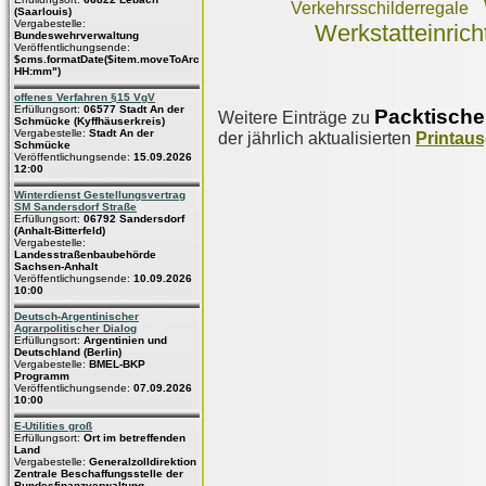
Verkehrsschilderregale
(Saarlouis)
Vergabestelle:
Werkstatteinric
Bundeswehrverwaltung
Veröffentlichungsende:
$cms.formatDate($item.moveToArchive,"dd.MM.yyyy
HH:mm")
offenes Verfahren §15 VgV
Erfüllungsort:
06577 Stadt An der
Packtische
Weitere Einträge zu
Schmücke (Kyffhäuserkreis)
Vergabestelle:
Stadt An der
der jährlich aktualisierten
Printau
Schmücke
Veröffentlichungsende:
15.09.2026
12:00
Winterdienst Gestellungsvertrag
SM Sandersdorf Straße
Erfüllungsort:
06792 Sandersdorf
(Anhalt-Bitterfeld)
Vergabestelle:
Landesstraßenbaubehörde
Sachsen-Anhalt
Veröffentlichungsende:
10.09.2026
10:00
Deutsch-Argentinischer
Agrarpolitischer Dialog
Erfüllungsort:
Argentinien und
Deutschland (Berlin)
Vergabestelle:
BMEL-BKP
Programm
Veröffentlichungsende:
07.09.2026
10:00
E-Utilities groß
Erfüllungsort:
Ort im betreffenden
Land
Vergabestelle:
Generalzolldirektion
Zentrale Beschaffungsstelle der
Bundesfinanzverwaltung