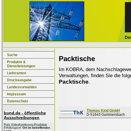
Suche
Packtische
Produkte &
Dienstleistungen
Im KOBRA, dem Nachschlagewerk f
Lieferanten
Verwaltungen, finden Sie die fol
Druckausgabe
Packtische
.
Landesvorwahlen
Impressum
Datenschutz
Thomas Kind GmbH
bund.de - öffentliche
D-51643 Gummersbach
Ausschreibungen
Poly Videokonferenz-Produkte
Erfüllungsort:
Ort im betreffenden
Land