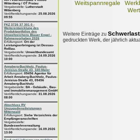
Weitspannregale
Werk
Wittenberg / OT Pratau
Vergabestelle:
Lutherstadt
Wert
Wittenberg
Veröffentlichungsende:
25.08.2026
09:55
FKZ 3726 37 301 0 -
Weiterentwicklung des
Produktportfolios des
Schwerlas
Weitere Einträge zu
Umweltzeichens Blauer Engel -
Rahmenvorhaben 2026
gedruckten Werk, der jährlich aktua
Erfüllungsort:
Ort der
Leistungserbringung ist Dessau-
Roßlau.
Vergabestelle:
Umweltbundesamt
Veröffentlichungsende:
24.09.2026
10:00
Annaberg-Buchholz, Paulus-
Jenisius-Straße 43, 340-Maler
Erfüllungsort:
09456 Agentur für
Arbeit Annaberg-Buchholz, Paulus-
Jenisius-Straße 43, 09456
Annaberg-Buchholz
Vergabestelle:
BA - Gebäude-, Bau-
und Immobilienmanagement GmbH
Veröffentlichungsende:
31.08.2026
08:00
Abschluss RV
Umzugsdienstleistungen
Mittenwald
Erfüllungsort:
Siehe Verzeichnis der
Empfängeranschriften
Vergabestelle:
Bundeswehrverwaltung
Veröffentlichungsende:
16.09.2026
13:00
Kauf und Lieferung von mobilen