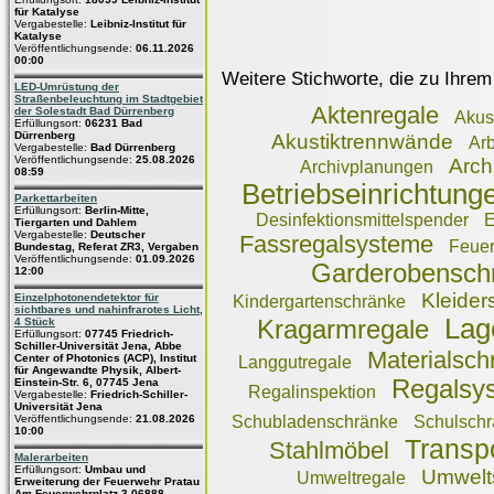
für Katalyse
Vergabestelle:
Leibniz-Institut für
Katalyse
Veröffentlichungsende:
06.11.2026
00:00
Weitere Stichworte, die zu Ihrem
LED-Umrüstung der
Straßenbeleuchtung im Stadtgebiet
Aktenregale
der Solestadt Bad Dürrenberg
Akus
Erfüllungsort:
06231 Bad
Dürrenberg
Akustiktrennwände
Arb
Vergabestelle:
Bad Dürrenberg
Veröffentlichungsende:
25.08.2026
Arch
Archivplanungen
08:59
Betriebseinrichtung
Parkettarbeiten
Erfüllungsort:
Berlin-Mitte,
Desinfektionsmittelspender
E
Tiergarten und Dahlem
Vergabestelle:
Deutscher
Fassregalsysteme
Feue
Bundestag, Referat ZR3, Vergaben
Veröffentlichungsende:
01.09.2026
Garderobensch
12:00
Kleider
Einzelphotonendetektor für
Kindergartenschränke
sichtbares und nahinfrarotes Licht,
Lag
4 Stück
Kragarmregale
Erfüllungsort:
07745 Friedrich-
Schiller-Universität Jena, Abbe
Materialsch
Center of Photonics (ACP), Institut
Langgutregale
für Angewandte Physik, Albert-
Regalsy
Einstein-Str. 6, 07745 Jena
Regalinspektion
Vergabestelle:
Friedrich-Schiller-
Universität Jena
Veröffentlichungsende:
21.08.2026
Schubladenschränke
Schulschr
10:00
Transp
Stahlmöbel
Malerarbeiten
Erfüllungsort:
Umbau und
Umwelt
Umweltregale
Erweiterung der Feuerwehr Pratau
Am Feuerwehrplatz 3 06888