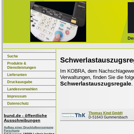
Suche
Schwerlastauszugsre
Produkte &
Dienstleistungen
Im KOBRA, dem Nachschlagewerk f
Lieferanten
Verwaltungen, finden Sie die fol
Druckausgabe
Schwerlastauszugsregale
.
Landesvorwahlen
Impressum
Datenschutz
Thomas Kind GmbH
bund.de - öffentliche
D-51643 Gummersbach
Ausschreibungen
Aufbau einer Druckluftversorgung
Forschung
Erfüllungsort:
18059 Leibniz-Institut