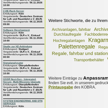
Veröffentlichungsende:
06.11.2026
10:00
2-HE-Rack-Server
Erfüllungsort:
Köln
Vergabestelle:
Deutsches Zentrum
für Luft- und Raumfahrt e.V. (DLR)
Weitere Stichworte, die zu Ihrem
Veröffentlichungsende:
06.11.2026
09:00
Archiv
Archivanlagen, fahrbar
Software Development
Erfüllungsort:
Köln
Durchlaufregale
Fachbodenre
Vergabestelle:
DLR e.V., Einkauf
Veröffentlichungsende:
06.11.2026
Kragar
Hochregalanlagen
10:00
Palettenregale
Studie zur H2-Anbindung
Rega
Erfüllungsort:
Stuttgart
Vergabestelle:
DLR e.V., Einkauf
Regale, fahrbar und station
Veröffentlichungsende:
06.11.2026
00:00
Transportbehälter
Signalanalysator
Erfüllungsort:
Oberpfaffenhofen
Vergabestelle:
DLR e.V., Einkauf
Veröffentlichungsende:
06.11.2026
10:00
Anpassram
Weitere Einträge zu
GSSR Next-Gen - Integrated,
Secure, Multi-Missions Upgrade
finden Sie evtl. in unserem gedruck
Erfüllungsort:
Oberpfaffenhofen
Printausgabe
des KOBRA.
Vergabestelle:
Deutsches Zentrum
für Luft- und Raumfahrt e.V. (DLR)
Veröffentlichungsende:
06.11.2026
09:00
SYSTEM ENGINEERING AND DTN
SERVICES
Erfüllungsort:
Köln