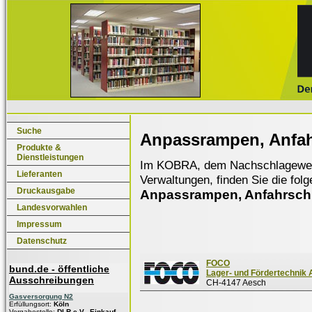
Suche
Anpassrampen, Anfah
Produkte &
Dienstleistungen
Im KOBRA, dem Nachschlagewerk f
Lieferanten
Verwaltungen, finden Sie die fol
Druckausgabe
Anpassrampen, Anfahrsch
Landesvorwahlen
Impressum
Datenschutz
FOCO
bund.de - öffentliche
Lager- und Fördertechnik
Ausschreibungen
CH-4147 Aesch
Gasversorgung N2
Erfüllungsort:
Köln
Vergabestelle:
DLR e.V., Einkauf