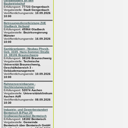
Geräteträgers an den
Baubetriebshof
Erfüllungsort:
77723 Gengenbach
Vergabestelle:
Stadt Gengenbach
Veröffentlichungsende:
10.09.2026
10:00
Betreuungsdienstleistung ZUE
Gladbeck Verbund
Erfüllungsort:
45964 Gladbeck
Vergabestelle:
Bezirksregierung
Münster
Veröffentlichungsende:
16.09.2026
10:00
Sanitäranlagen - Neubau Physik,
Geb. 3335, Hans-Sommer-Straße
10, 38106 Braunschweig
Erfüllungsort:
38106 Braunschweig
Vergabestelle:
Technische
Universität Braunschweig,
Geschäftsbereich 3 -
Gebäudemanagement
Veröffentlichungsende:
10.09.2026
10:00
Rahmenvereinbarung -
Hochleistungsrechner
Erfüllungsort:
52074 Aachen
Vergabestelle:
Universitätsklinikum
Aachen AöR
Veröffentlichungsende:
08.09.2026
10:30
Industrie- und Gewerbestandort
Bentwisch B-Plan 20
Großgewerbegebiet Bentwisch
Erfüllungsort:
18182 Bentwisch
Vergabestelle:
Gemeinde
Bentwisch über Bentwisch GmbH