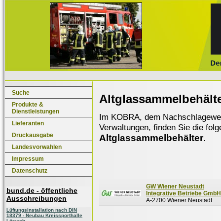
Suche
Altglassammelbehält
Produkte &
Dienstleistungen
Im KOBRA, dem Nachschlagewerk f
Lieferanten
Verwaltungen, finden Sie die fol
Druckausgabe
Altglassammelbehälter
.
Landesvorwahlen
Impressum
Datenschutz
GW Wiener Neustadt
bund.de - öffentliche
Integrative Betriebe GmbH
Ausschreibungen
A-2700 Wiener Neustadt
Lüftungsinstallation nach DIN
18379 - Neubau Kreissporthalle
Lörrach