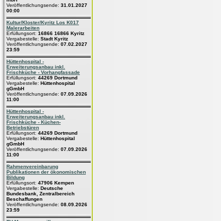
Veröffentlichungsende:
31.01.2027
00:00
Kultur/Kloster/Kyritz Los K017
Malerarbeiten
Erfüllungsort:
16866 16866 Kyritz
Vergabestelle:
Stadt Kyritz
Veröffentlichungsende:
07.02.2027
23:59
Hüttenhospital -
Erweiterungsanbau inkl.
Frischküche - Vorhangfassade
Erfüllungsort:
44269 Dortmund
Vergabestelle:
Hüttenhospital
gGmbH
Veröffentlichungsende:
07.09.2026
11:00
Hüttenhospital -
Erweiterungsanbau inkl.
Frischküche - Küchen-
Betriebstüren
Erfüllungsort:
44269 Dortmund
Vergabestelle:
Hüttenhospital
gGmbH
Veröffentlichungsende:
07.09.2026
11:00
Rahmenvereinbarung
Publikationen der ökonomischen
Bildung
Erfüllungsort:
47906 Kempen
Vergabestelle:
Deutsche
Bundesbank, Zentralbereich
Beschaffungen
Veröffentlichungsende:
08.09.2026
23:59