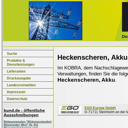
Suche
Heckenscheren, Akku
Produkte &
Dienstleistungen
Im KOBRA, dem Nachschlagewerk f
Lieferanten
Verwaltungen, finden Sie die fol
Druckausgabe
Heckenscheren, Akku
.
Landesvorwahlen
Impressum
Datenschutz
EGO Europe GmbH
bund.de - öffentliche
D-71711 Steinheim an der 
Ausschreibungen
Bebauungsplan "Bildungsstandort
Bösgrunder Weg" Nr. 8/2,
Planungsleistungen und