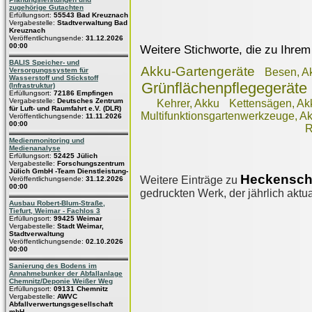
zugehörige Gutachten
Erfüllungsort:
55543 Bad Kreuznach
Vergabestelle:
Stadtverwaltung Bad
Kreuznach
Veröffentlichungsende:
31.12.2026
00:00
Weitere Stichworte, die zu Ihrem
BALIS Speicher- und
Akku-Gartengeräte
Versorgungssystem für
Besen, A
Wasserstoff und Stickstoff
Grünflächenpflegegeräte
(Infrastruktur)
Erfüllungsort:
72186 Empfingen
Vergabestelle:
Deutsches Zentrum
Kehrer, Akku
Kettensägen, Ak
für Luft- und Raumfahrt e.V. (DLR)
Multifunktionsgartenwerkzeuge, A
Veröffentlichungsende:
11.11.2026
00:00
R
Medienmonitoring und
Medienanalyse
Erfüllungsort:
52425 Jülich
Vergabestelle:
Forschungszentrum
Jülich GmbH -Team Dienstleistung-
Heckensch
Weitere Einträge zu
Veröffentlichungsende:
31.12.2026
00:00
gedruckten Werk, der jährlich aktua
Ausbau Robert-Blum-Straße,
Tiefurt, Weimar - Fachlos 3
Erfüllungsort:
99425 Weimar
Vergabestelle:
Stadt Weimar,
Stadtverwaltung
Veröffentlichungsende:
02.10.2026
00:00
Sanierung des Bodens im
Annahmebunker der Abfallanlage
Chemnitz/Deponie Weißer Weg
Erfüllungsort:
09131 Chemnitz
Vergabestelle:
AWVC
Abfallverwertungsgesellschaft
mbH