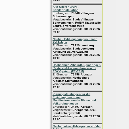
Kita Oberer Brühl -
Sanitärinstallation
Erfüllungsort:
78048 Villingen-
Schwenningen
Vergabestelle:
Stadt Villingen-
Schwenningen, RefBM-Stabsstelle
Zentrale Vergabestelle
Veröffentlichungsende:
09.09.2026
09:00
Neubau Bildungscampus Ezach;
PV-Anlage
Erfüllungsort:
71229 Leonberg
Vergabestelle:
Stadt Leonberg
Abteilung Bauverwaltung
Veröffentlichungsende:
08.09.2026
10:00
Hochschule Albstadt-Sigmaringen-
Rasterelektronenmikroskop mt
EDX-System (FE-REM)
Erfüllungsort:
72458 Albstadt
Vergabestelle:
Hochschule
Albstadt-Sigmaringen
Veröffentlichungsende:
08.09.2026
12:00
Planungsleistungen für die
Errichtung von zwei
Mobilfunkmasten in Böhne und
Volkardinghausen
Erfüllungsort:
34497 Korbach
Vergabestelle:
Energie Waldeck-
Frankenberg GmbH
Veröffentlichungsende:
08.09.2026
12:00
Neubau einer Abbiegespur auf der