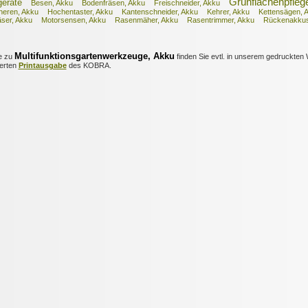
Grünflächenpfleg
eräte
Besen, Akku
Bodenfräsen, Akku
Freischneider, Akku
eren, Akku
Hochentaster, Akku
Kantenschneider, Akku
Kehrer, Akku
Kettensägen, 
äser, Akku
Motorsensen, Akku
Rasenmäher, Akku
Rasentrimmer, Akku
Rückenakku
Multifunktionsgartenwerkzeuge, Akku
e zu
finden Sie evtl. in unserem gedruckten 
ierten
Printausgabe
des KOBRA.