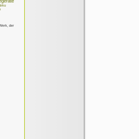
egeräte
Akku
s
Werk, der