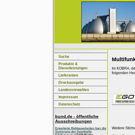
Suche
Multifun
Produkte &
Dienstleistungen
Im KOBRA, dem
folgenden Her
Lieferanten
Druckausgabe
Landesvorwahlen
Impressum
Datenschutz
bund.de - öffentliche
Ausschreibungen
Weitere Stich
Erweiterte Rohbauarbeiten fuer die
Sanierung der Sporthalle
Erfüllungsort:
12279 Berlin