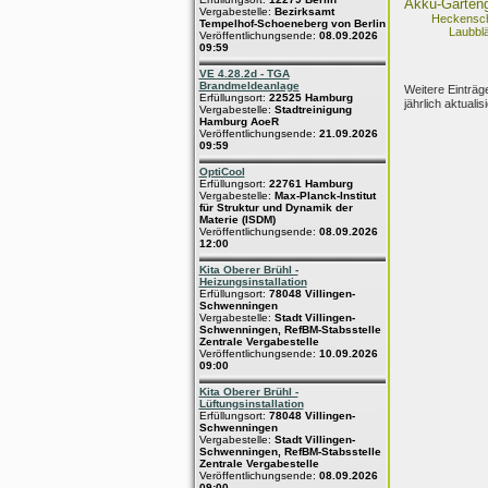
Akku-Garteng
Vergabestelle:
Bezirksamt
Heckensch
Tempelhof-Schoeneberg von Berlin
Laubbl
Veröffentlichungsende:
08.09.2026
09:59
VE 4.28.2d - TGA
Brandmeldeanlage
Weitere Einträg
Erfüllungsort:
22525 Hamburg
jährlich aktualis
Vergabestelle:
Stadtreinigung
Hamburg AoeR
Veröffentlichungsende:
21.09.2026
09:59
OptiCool
Erfüllungsort:
22761 Hamburg
Vergabestelle:
Max-Planck-Institut
für Struktur und Dynamik der
Materie (ISDM)
Veröffentlichungsende:
08.09.2026
12:00
Kita Oberer Brühl -
Heizungsinstallation
Erfüllungsort:
78048 Villingen-
Schwenningen
Vergabestelle:
Stadt Villingen-
Schwenningen, RefBM-Stabsstelle
Zentrale Vergabestelle
Veröffentlichungsende:
10.09.2026
09:00
Kita Oberer Brühl -
Lüftungsinstallation
Erfüllungsort:
78048 Villingen-
Schwenningen
Vergabestelle:
Stadt Villingen-
Schwenningen, RefBM-Stabsstelle
Zentrale Vergabestelle
Veröffentlichungsende:
08.09.2026
09:00