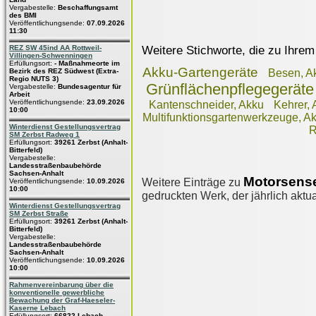
Vergabestelle:
Beschaffungsamt
des BMI
Veröffentlichungsende:
07.09.2026
11:30
Weitere Stichworte, die zu Ihrem
REZ SW 45ind AA Rottweil-
Villingen-Schwenningen
Erfüllungsort:
- Maßnahmeorte im
Akku-Gartengeräte
Bezirk des REZ Südwest (Extra-
Besen, A
Regio NUTS 3)
Grünflächenpflegegeräte
Vergabestelle:
Bundesagentur für
Arbeit
Veröffentlichungsende:
23.09.2026
Kantenschneider, Akku
Kehrer, 
10:00
Multifunktionsgartenwerkzeuge, A
Winterdienst Gestellungsvertrag
R
SM Zerbst Radweg 1
Erfüllungsort:
39261 Zerbst (Anhalt-
Bitterfeld)
Vergabestelle:
Landesstraßenbaubehörde
Sachsen-Anhalt
Motorsens
Weitere Einträge zu
Veröffentlichungsende:
10.09.2026
10:00
gedruckten Werk, der jährlich aktua
Winterdienst Gestellungsvertrag
SM Zerbst Straße
Erfüllungsort:
39261 Zerbst (Anhalt-
Bitterfeld)
Vergabestelle:
Landesstraßenbaubehörde
Sachsen-Anhalt
Veröffentlichungsende:
10.09.2026
10:00
Rahmenvereinbarung über die
konventionelle gewerbliche
Bewachung der Graf-Haeseler-
Kaserne Lebach
Erfüllungsort:
66822 Lebach