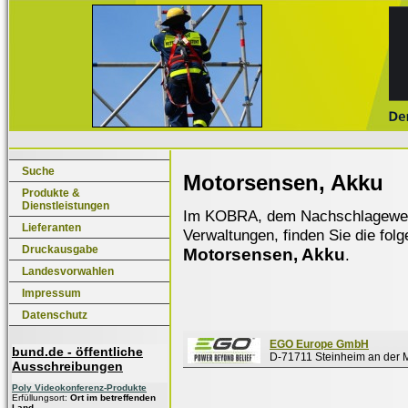
Suche
Motorsensen, Akku
Produkte &
Dienstleistungen
Im KOBRA, dem Nachschlagewerk f
Lieferanten
Verwaltungen, finden Sie die fol
Druckausgabe
Motorsensen, Akku
.
Landesvorwahlen
Impressum
Datenschutz
EGO Europe GmbH
bund.de - öffentliche
D-71711 Steinheim an der 
Ausschreibungen
Poly Videokonferenz-Produkte
Erfüllungsort:
Ort im betreffenden
Land