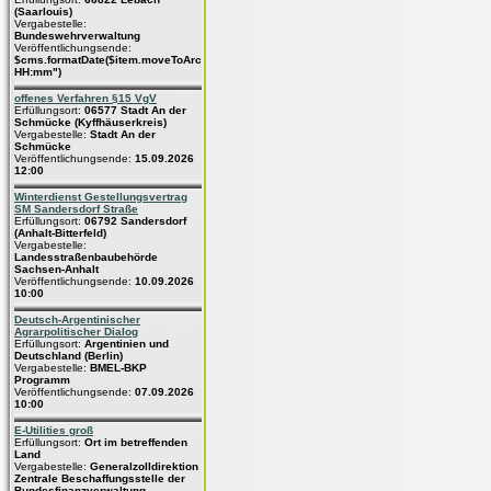
(Saarlouis)
Vergabestelle:
Bundeswehrverwaltung
Veröffentlichungsende:
$cms.formatDate($item.moveToArchive,"dd.MM.yyyy
HH:mm")
offenes Verfahren §15 VgV
Erfüllungsort:
06577 Stadt An der
Schmücke (Kyffhäuserkreis)
Vergabestelle:
Stadt An der
Schmücke
Veröffentlichungsende:
15.09.2026
12:00
Winterdienst Gestellungsvertrag
SM Sandersdorf Straße
Erfüllungsort:
06792 Sandersdorf
(Anhalt-Bitterfeld)
Vergabestelle:
Landesstraßenbaubehörde
Sachsen-Anhalt
Veröffentlichungsende:
10.09.2026
10:00
Deutsch-Argentinischer
Agrarpolitischer Dialog
Erfüllungsort:
Argentinien und
Deutschland (Berlin)
Vergabestelle:
BMEL-BKP
Programm
Veröffentlichungsende:
07.09.2026
10:00
E-Utilities groß
Erfüllungsort:
Ort im betreffenden
Land
Vergabestelle:
Generalzolldirektion
Zentrale Beschaffungsstelle der
Bundesfinanzverwaltung