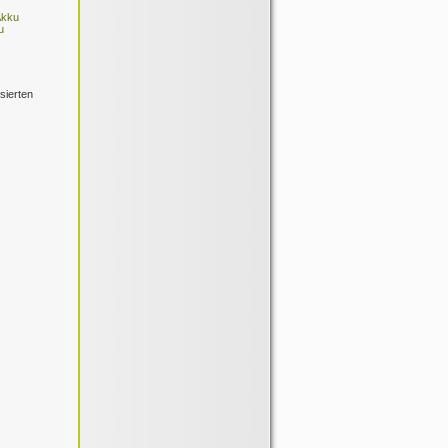
Akku
u
sierten