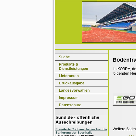
Suche
Bodenfrä
Produkte &
Dienstleistungen
Im KOBRA, dem
folgenden Her
Lieferanten
Druckausgabe
Landesvorwahlen
Impressum
Datenschutz
bund.de - öffentliche
Ausschreibungen
Weitere Stich
Erweiterte Rohbauarbeiten fuer die
Sanierung der Sporthalle
Erfüllungsort:
12279 Berlin