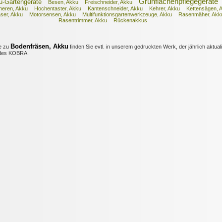
Grünflächenpflegegeräte
u-Gartengeräte
Besen, Akku
Freischneider, Akku
eren, Akku
Hochentaster, Akku
Kantenschneider, Akku
Kehrer, Akku
Kettensägen, 
ser, Akku
Motorsensen, Akku
Multifunktionsgartenwerkzeuge, Akku
Rasenmäher, Akk
Rasentrimmer, Akku
Rückenakkus
Bodenfräsen, Akku
e zu
finden Sie evtl. in unserem gedruckten Werk, der jährlich aktuali
es KOBRA.