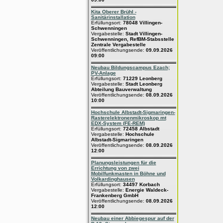
Kita Oberer Brühl -
Sanitärinstallation
Erfüllungsort:
78048 Villingen-
Schwenningen
Vergabestelle:
Stadt Villingen-
Schwenningen, RefBM-Stabsstelle
Zentrale Vergabestelle
Veröffentlichungsende:
09.09.2026
09:00
Neubau Bildungscampus Ezach;
PV-Anlage
Erfüllungsort:
71229 Leonberg
Vergabestelle:
Stadt Leonberg
Abteilung Bauverwaltung
Veröffentlichungsende:
08.09.2026
10:00
Hochschule Albstadt-Sigmaringen-
Rasterelektronenmikroskop mt
EDX-System (FE-REM)
Erfüllungsort:
72458 Albstadt
Vergabestelle:
Hochschule
Albstadt-Sigmaringen
Veröffentlichungsende:
08.09.2026
12:00
Planungsleistungen für die
Errichtung von zwei
Mobilfunkmasten in Böhne und
Volkardinghausen
Erfüllungsort:
34497 Korbach
Vergabestelle:
Energie Waldeck-
Frankenberg GmbH
Veröffentlichungsende:
08.09.2026
12:00
Neubau einer Abbiegespur auf der