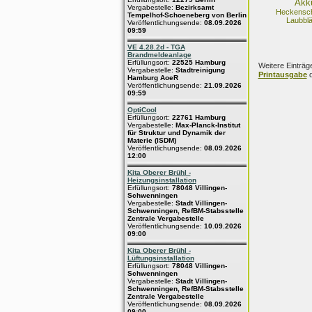
Akk
Vergabestelle:
Bezirksamt
Heckensch
Tempelhof-Schoeneberg von Berlin
Laubblä
Veröffentlichungsende:
08.09.2026
09:59
VE 4.28.2d - TGA
Brandmeldeanlage
Erfüllungsort:
22525 Hamburg
Weitere Einträg
Vergabestelle:
Stadtreinigung
Printausgabe
d
Hamburg AoeR
Veröffentlichungsende:
21.09.2026
09:59
OptiCool
Erfüllungsort:
22761 Hamburg
Vergabestelle:
Max-Planck-Institut
für Struktur und Dynamik der
Materie (ISDM)
Veröffentlichungsende:
08.09.2026
12:00
Kita Oberer Brühl -
Heizungsinstallation
Erfüllungsort:
78048 Villingen-
Schwenningen
Vergabestelle:
Stadt Villingen-
Schwenningen, RefBM-Stabsstelle
Zentrale Vergabestelle
Veröffentlichungsende:
10.09.2026
09:00
Kita Oberer Brühl -
Lüftungsinstallation
Erfüllungsort:
78048 Villingen-
Schwenningen
Vergabestelle:
Stadt Villingen-
Schwenningen, RefBM-Stabsstelle
Zentrale Vergabestelle
Veröffentlichungsende:
08.09.2026
09:00