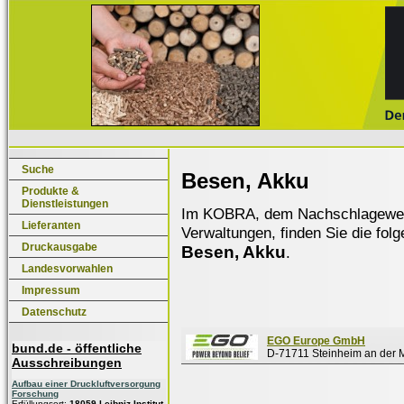
Suche
Besen, Akku
Produkte &
Dienstleistungen
Im KOBRA, dem Nachschlagewerk f
Lieferanten
Verwaltungen, finden Sie die fol
Druckausgabe
Besen, Akku
.
Landesvorwahlen
Impressum
Datenschutz
EGO Europe GmbH
bund.de - öffentliche
D-71711 Steinheim an der 
Ausschreibungen
Aufbau einer Druckluftversorgung
Forschung
Erfüllungsort:
18059 Leibniz-Institut