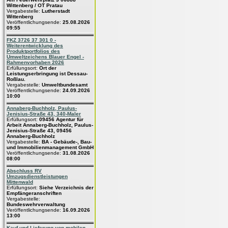
Wittenberg / OT Pratau
Vergabestelle:
Lutherstadt
Wittenberg
Veröffentlichungsende:
25.08.2026
09:55
FKZ 3726 37 301 0 -
Weiterentwicklung des
Produktportfolios des
Umweltzeichens Blauer Engel -
Rahmenvorhaben 2026
Erfüllungsort:
Ort der
Leistungserbringung ist Dessau-
Roßlau.
Vergabestelle:
Umweltbundesamt
Veröffentlichungsende:
24.09.2026
10:00
Annaberg-Buchholz, Paulus-
Jenisius-Straße 43, 340-Maler
Erfüllungsort:
09456 Agentur für
Arbeit Annaberg-Buchholz, Paulus-
Jenisius-Straße 43, 09456
Annaberg-Buchholz
Vergabestelle:
BA - Gebäude-, Bau-
und Immobilienmanagement GmbH
Veröffentlichungsende:
31.08.2026
08:00
Abschluss RV
Umzugsdienstleistungen
Mittenwald
Erfüllungsort:
Siehe Verzeichnis der
Empfängeranschriften
Vergabestelle:
Bundeswehrverwaltung
Veröffentlichungsende:
16.09.2026
13:00
Kauf und Lieferung von mobilen