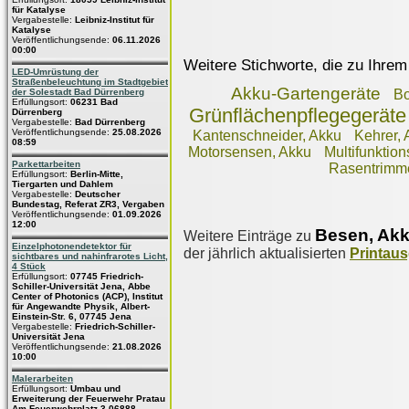
für Katalyse
Vergabestelle:
Leibniz-Institut für
Katalyse
Veröffentlichungsende:
06.11.2026
00:00
Weitere Stichworte, die zu Ihrem
LED-Umrüstung der
Straßenbeleuchtung im Stadtgebiet
Akku-Gartengeräte
der Solestadt Bad Dürrenberg
Bo
Erfüllungsort:
06231 Bad
Grünflächenpflegegeräte
Dürrenberg
Vergabestelle:
Bad Dürrenberg
Veröffentlichungsende:
25.08.2026
Kantenschneider, Akku
Kehrer, 
08:59
Motorsensen, Akku
Multifunktio
Parkettarbeiten
Rasentrimme
Erfüllungsort:
Berlin-Mitte,
Tiergarten und Dahlem
Vergabestelle:
Deutscher
Bundestag, Referat ZR3, Vergaben
Veröffentlichungsende:
01.09.2026
12:00
Besen, Ak
Weitere Einträge zu
Einzelphotonendetektor für
der jährlich aktualisierten
Printau
sichtbares und nahinfrarotes Licht,
4 Stück
Erfüllungsort:
07745 Friedrich-
Schiller-Universität Jena, Abbe
Center of Photonics (ACP), Institut
für Angewandte Physik, Albert-
Einstein-Str. 6, 07745 Jena
Vergabestelle:
Friedrich-Schiller-
Universität Jena
Veröffentlichungsende:
21.08.2026
10:00
Malerarbeiten
Erfüllungsort:
Umbau und
Erweiterung der Feuerwehr Pratau
Am Feuerwehrplatz 3 06888