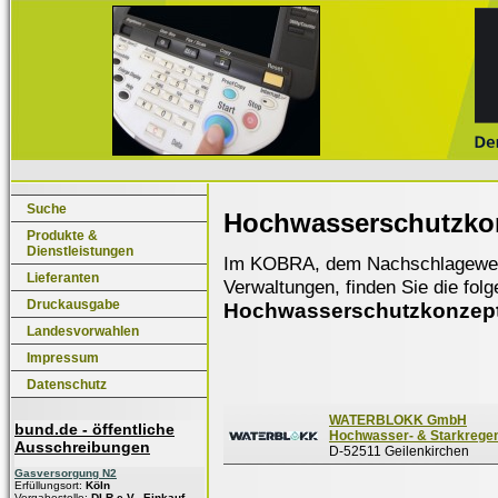
Suche
Hochwasserschutzko
Produkte &
Dienstleistungen
Im KOBRA, dem Nachschlagewerk f
Lieferanten
Verwaltungen, finden Sie die fol
Druckausgabe
Hochwasserschutzkonzep
Landesvorwahlen
Impressum
Datenschutz
WATERBLOKK GmbH
bund.de - öffentliche
Hochwasser- & Starkrege
Ausschreibungen
D-52511 Geilenkirchen
Gasversorgung N2
Erfüllungsort:
Köln
Vergabestelle:
DLR e.V., Einkauf