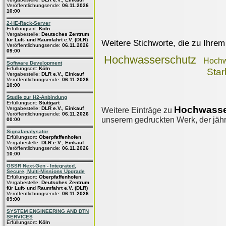
Veröffentlichungsende:
06.11.2026
10:00
2-HE-Rack-Server
Erfüllungsort:
Köln
Vergabestelle:
Deutsches Zentrum
für Luft- und Raumfahrt e.V. (DLR)
Weitere Stichworte, die zu Ihrem
Veröffentlichungsende:
06.11.2026
09:00
Hochwasserschutz
Hochw
Software Development
Erfüllungsort:
Köln
Star
Vergabestelle:
DLR e.V., Einkauf
Veröffentlichungsende:
06.11.2026
10:00
Studie zur H2-Anbindung
Erfüllungsort:
Stuttgart
Hochwasse
Vergabestelle:
DLR e.V., Einkauf
Weitere Einträge zu
Veröffentlichungsende:
06.11.2026
unserem gedruckten Werk, der jährl
00:00
Signalanalysator
Erfüllungsort:
Oberpfaffenhofen
Vergabestelle:
DLR e.V., Einkauf
Veröffentlichungsende:
06.11.2026
10:00
GSSR Next-Gen - Integrated,
Secure, Multi-Missions Upgrade
Erfüllungsort:
Oberpfaffenhofen
Vergabestelle:
Deutsches Zentrum
für Luft- und Raumfahrt e.V. (DLR)
Veröffentlichungsende:
06.11.2026
09:00
SYSTEM ENGINEERING AND DTN
SERVICES
Erfüllungsort:
Köln