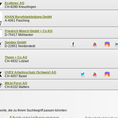
Ecolistec AG
CH-8280 Kreuzlingen
KHAN Berufsbekleidung GmbH
A-4061 Pasching
Friedrich Münch GmbH + Co KG
D-75417 Mühlacker
Sandax GmbH
D-22851 Norderstedt
Thomi + Co AG
CH-4932 Lotzwil
UVEX Arbeitsschutz (Schweiz) AG
CH-4057 Basel
Wicki Forst AG
CH-6102 Malters
worte, die zu Ihrem Suchbegriff passen könnten:
Absturzsicherungen