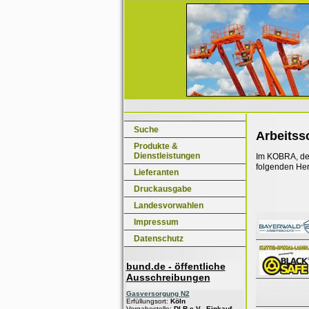
Suche
Arbeitss
Produkte &
Dienstleistungen
Im KOBRA, dem
folgenden Her
Lieferanten
Druckausgabe
Landesvorwahlen
Impressum
Datenschutz
bund.de - öffentliche
Ausschreibungen
Gasversorgung N2
Erfüllungsort:
Köln
Vergabestelle:
DLR e.V., Einkauf