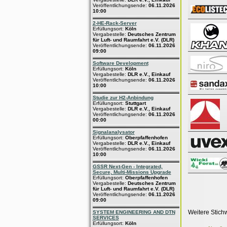
Veröffentlichungsende:
06.11.2026
10:00
2-HE-Rack-Server
Erfüllungsort:
Köln
Vergabestelle:
Deutsches Zentrum
für Luft- und Raumfahrt e.V. (DLR)
Veröffentlichungsende:
06.11.2026
09:00
Software Development
Erfüllungsort:
Köln
Vergabestelle:
DLR e.V., Einkauf
Veröffentlichungsende:
06.11.2026
10:00
Studie zur H2-Anbindung
Erfüllungsort:
Stuttgart
Vergabestelle:
DLR e.V., Einkauf
Veröffentlichungsende:
06.11.2026
00:00
Signalanalysator
Erfüllungsort:
Oberpfaffenhofen
Vergabestelle:
DLR e.V., Einkauf
Veröffentlichungsende:
06.11.2026
10:00
GSSR Next-Gen - Integrated,
Secure, Multi-Missions Upgrade
Erfüllungsort:
Oberpfaffenhofen
Vergabestelle:
Deutsches Zentrum
für Luft- und Raumfahrt e.V. (DLR)
Veröffentlichungsende:
06.11.2026
09:00
Weitere Stich
SYSTEM ENGINEERING AND DTN
SERVICES
Erfüllungsort:
Köln