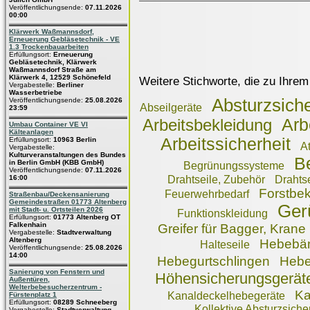
Veröffentlichungsende:
07.11.2026
00:00
Klärwerk Waßmannsdorf,
Erneuerung Gebläsetechnik - VE
1.3 Trockenbauarbeiten
Erfüllungsort:
Erneuerung
Gebläsetechnik, Klärwerk
Waßmannsdorf Straße am
Klärwerk 4, 12529 Schönefeld
Weitere Stichworte, die zu Ihrem
Vergabestelle:
Berliner
Wasserbetriebe
Absturzsich
Veröffentlichungsende:
25.08.2026
Abseilgeräte
23:59
Arb
Arbeitsbekleidung
Umbau Container VE VI
Kälteanlagen
Arbeitssicherheit
Erfüllungsort:
10963 Berlin
A
Vergabestelle:
Kulturveranstaltungen des Bundes
B
in Berlin GmbH (KBB GmbH)
Begrünungssysteme
Veröffentlichungsende:
07.11.2026
16:00
Drahtseile, Zubehör
Drahtse
Forstbe
Feuerwehrbedarf
Straßenbau/Deckensanierung
Gemeindestraßen 01773 Altenberg
Ger
mit Stadt- u. Ortsteilen 2026
Funktionskleidung
Erfüllungsort:
01773 Altenberg OT
Falkenhain
Greifer für Bagger, Krane
Vergabestelle:
Stadtverwaltung
Altenberg
Hebebä
Halteseile
Veröffentlichungsende:
25.08.2026
14:00
Hebegurtschlingen
Hebe
Sanierung von Fenstern und
Höhensicherungsgerät
Außentüren,
Welterbebesucherzentrum -
Ka
Kanaldeckelhebegeräte
Fürstenplatz 1
Erfüllungsort:
08289 Schneeberg
Kollektive Absturzsich
Vergabestelle:
Stadtverwaltung