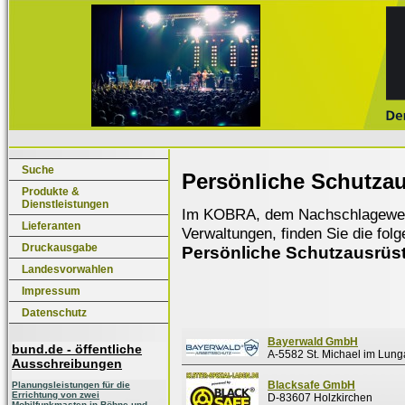
Suche
Persönliche Schutza
Produkte &
Dienstleistungen
Im KOBRA, dem Nachschlagewerk f
Lieferanten
Verwaltungen, finden Sie die fol
Druckausgabe
Persönliche Schutzausrüs
Landesvorwahlen
Impressum
Datenschutz
Bayerwald GmbH
bund.de - öffentliche
A-5582 St. Michael im Lun
Ausschreibungen
Blacksafe GmbH
Planungsleistungen für die
Errichtung von zwei
D-83607 Holzkirchen
Mobilfunkmasten in Böhne und