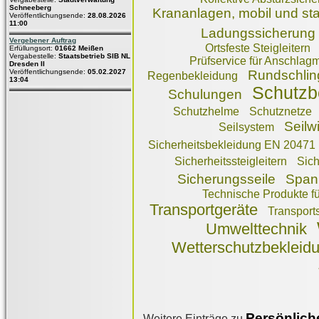
Schneeberg
Krananlagen, mobil und sta
Veröffentlichungsende:
28.08.2026
11:00
Ladungssicherung
Vergebener Auftrag
Ortsfeste Steigleitern
Erfüllungsort:
01662 Meißen
Vergabestelle:
Staatsbetrieb SIB NL
Prüfservice für Anschlagmi
Dresden II
Veröffentlichungsende:
05.02.2027
Rundschlin
Regenbekleidung
13:04
Schutzb
Schulungen
Schutzhelme
Schutznetze
Seilw
Seilsystem
Sicherheitsbekleidung EN 20471
Sicherheitssteigleitern
Sich
Sicherungsseile
Span
Technische Produkte fü
Transportgeräte
Transport
Umwelttechnik
Wetterschutzbekleid
Persönlich
Weitere Einträge zu