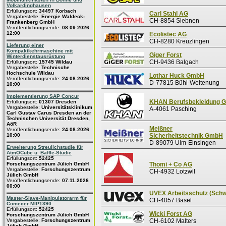
Volkardinghausen
Erfüllungsort:
34497 Korbach
Carl Stahl AG
Vergabestelle:
Energie Waldeck-
CH-8854 Siebnen
Frankenberg GmbH
Veröffentlichungsende:
08.09.2026
12:00
Ecolistec AG
CH-8280 Kreuzlingen
Lieferung einer
Kompaktkehrmaschine mit
Giger Forst
Winterdienstausrüstung
CH-9436 Balgach
Erfüllungsort:
15745 Wildau
Vergabestelle:
Technische
Hochschule Wildau
Lothar Huck GmbH
Veröffentlichungsende:
24.08.2026
D-77815 Bühl-Weitenung
10:00
Implementierung SAP Concur
KHAN Berufsbekleidung 
Erfüllungsort:
01307 Dresden
Vergabestelle:
Universitätsklinikum
A-4061 Pasching
Carl Gustav Carus Dresden an der
Technischen Universität Dresden,
AöR
Meißner
Veröffentlichungsende:
24.08.2026
10:00
Sicherheitstechnik GmbH
D-89079 Ulm-Einsingen
Erweiterung Streulichstudie für
AtmOCube u. Baffle-Studie
Erfüllungsort:
52425
Forschungszentrum Jülich GmbH
Thomi + Co AG
Vergabestelle:
Forschungszentrum
CH-4932 Lotzwil
Jülich GmbH
Veröffentlichungsende:
07.11.2026
00:00
UVEX Arbeitsschutz (Schw
Master-Slave-Manipulatorarm für
CH-4057 Basel
Comecer MIP1390
Erfüllungsort:
52425
Wicki Forst AG
Forschungszentrum Jülich GmbH
Vergabestelle:
Forschungszentrum
CH-6102 Malters
Jülich GmbH