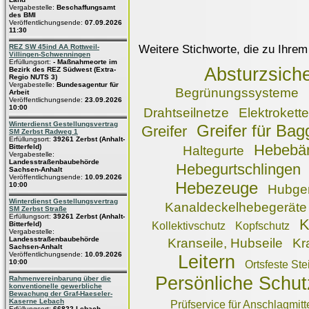
Vergabestelle:
Beschaffungsamt
des BMI
Veröffentlichungsende:
07.09.2026
11:30
Weitere Stichworte, die zu Ihrem
REZ SW 45ind AA Rottweil-
Villingen-Schwenningen
Erfüllungsort:
- Maßnahmeorte im
Absturzsich
Bezirk des REZ Südwest (Extra-
Regio NUTS 3)
Vergabestelle:
Bundesagentur für
Begrünungssysteme
Arbeit
Veröffentlichungsende:
23.09.2026
10:00
Drahtseilnetze
Elektrokett
Winterdienst Gestellungsvertrag
Greifer für Bag
Greifer
SM Zerbst Radweg 1
Erfüllungsort:
39261 Zerbst (Anhalt-
Hebebä
Bitterfeld)
Haltegurte
Vergabestelle:
Landesstraßenbaubehörde
Hebegurtschlingen
Sachsen-Anhalt
Veröffentlichungsende:
10.09.2026
Hebezeuge
10:00
Hubge
Winterdienst Gestellungsvertrag
Kanaldeckelhebegeräte
SM Zerbst Straße
Erfüllungsort:
39261 Zerbst (Anhalt-
K
Bitterfeld)
Kollektivschutz
Kopfschutz
Vergabestelle:
Landesstraßenbaubehörde
Kranseile, Hubseile
Kr
Sachsen-Anhalt
Veröffentlichungsende:
10.09.2026
Leitern
10:00
Ortsfeste Ste
Persönliche Schu
Rahmenvereinbarung über die
konventionelle gewerbliche
Bewachung der Graf-Haeseler-
Kaserne Lebach
Prüfservice für Anschlagmitt
Erfüllungsort:
66822 Lebach