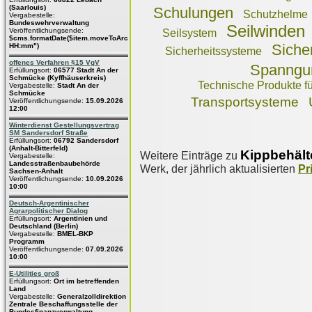
(Saarlouis)
Schulungen
Schutzhelme
Vergabestelle:
Bundeswehrverwaltung
Seilwinden
Veröffentlichungsende:
Seilsystem
$cms.formatDate($item.moveToArchive,"dd.MM.yyyy
Siche
HH:mm")
Sicherheitssysteme
offenes Verfahren §15 VgV
Spanngu
Erfüllungsort:
06577 Stadt An der
Schmücke (Kyffhäuserkreis)
Technische Produkte fü
Vergabestelle:
Stadt An der
Schmücke
Transportsysteme
Veröffentlichungsende:
15.09.2026
12:00
Winterdienst Gestellungsvertrag
SM Sandersdorf Straße
Erfüllungsort:
06792 Sandersdorf
(Anhalt-Bitterfeld)
Kippbehält
Weitere Einträge zu
Vergabestelle:
Landesstraßenbaubehörde
Werk, der jährlich aktualisierten
Pr
Sachsen-Anhalt
Veröffentlichungsende:
10.09.2026
10:00
Deutsch-Argentinischer
Agrarpolitischer Dialog
Erfüllungsort:
Argentinien und
Deutschland (Berlin)
Vergabestelle:
BMEL-BKP
Programm
Veröffentlichungsende:
07.09.2026
10:00
E-Utilities groß
Erfüllungsort:
Ort im betreffenden
Land
Vergabestelle:
Generalzolldirektion
Zentrale Beschaffungsstelle der
Bundesfinanzverwaltung