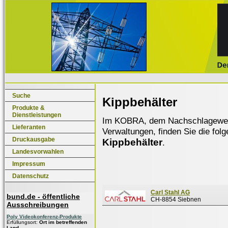
Suche
Kippbehälter
Produkte &
Dienstleistungen
Im KOBRA, dem Nachschlagewerk f
Lieferanten
Verwaltungen, finden Sie die fol
Druckausgabe
Kippbehälter
.
Landesvorwahlen
Impressum
Datenschutz
Carl Stahl AG
bund.de - öffentliche
CH-8854 Siebnen
Ausschreibungen
Poly Videokonferenz-Produkte
Erfüllungsort:
Ort im betreffenden
Land