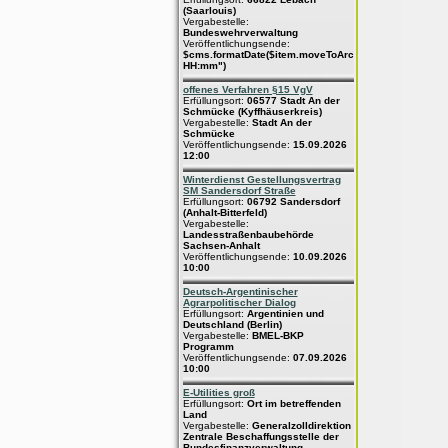
(Saarlouis)
Vergabestelle:
Bundeswehrverwaltung
Veröffentlichungsende:
$cms.formatDate($item.moveToArchive,"dd.MM.yyyy
HH:mm")
offenes Verfahren §15 VgV
Erfüllungsort:
06577 Stadt An der
Schmücke (Kyffhäuserkreis)
Vergabestelle:
Stadt An der
Schmücke
Veröffentlichungsende:
15.09.2026
12:00
Winterdienst Gestellungsvertrag
SM Sandersdorf Straße
Erfüllungsort:
06792 Sandersdorf
(Anhalt-Bitterfeld)
Vergabestelle:
Landesstraßenbaubehörde
Sachsen-Anhalt
Veröffentlichungsende:
10.09.2026
10:00
Deutsch-Argentinischer
Agrarpolitischer Dialog
Erfüllungsort:
Argentinien und
Deutschland (Berlin)
Vergabestelle:
BMEL-BKP
Programm
Veröffentlichungsende:
07.09.2026
10:00
E-Utilities groß
Erfüllungsort:
Ort im betreffenden
Land
Vergabestelle:
Generalzolldirektion
Zentrale Beschaffungsstelle der
Bundesfinanzverwaltung