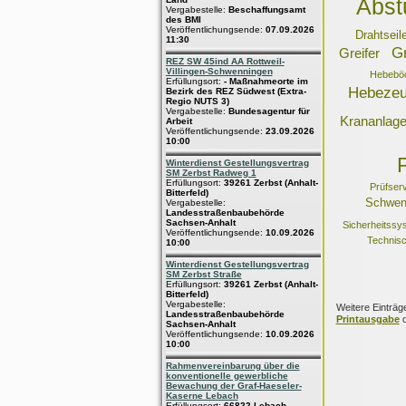
Abst
Vergabestelle:
Beschaffungsamt
des BMI
Veröffentlichungsende:
07.09.2026
Drahtseil
11:30
Gr
Greifer
REZ SW 45ind AA Rottweil-
Villingen-Schwenningen
Hebebö
Erfüllungsort:
- Maßnahmeorte im
Hebeze
Bezirk des REZ Südwest (Extra-
Regio NUTS 3)
Vergabestelle:
Bundesagentur für
Krananlage
Arbeit
Veröffentlichungsende:
23.09.2026
10:00
Winterdienst Gestellungsvertrag
SM Zerbst Radweg 1
Erfüllungsort:
39261 Zerbst (Anhalt-
Prüfserv
Bitterfeld)
Schwen
Vergabestelle:
Landesstraßenbaubehörde
Sachsen-Anhalt
Sicherheitssy
Veröffentlichungsende:
10.09.2026
Technisc
10:00
Winterdienst Gestellungsvertrag
SM Zerbst Straße
Erfüllungsort:
39261 Zerbst (Anhalt-
Bitterfeld)
Vergabestelle:
Weitere Einträg
Landesstraßenbaubehörde
Printausgabe
d
Sachsen-Anhalt
Veröffentlichungsende:
10.09.2026
10:00
Rahmenvereinbarung über die
konventionelle gewerbliche
Bewachung der Graf-Haeseler-
Kaserne Lebach
Erfüllungsort:
66822 Lebach