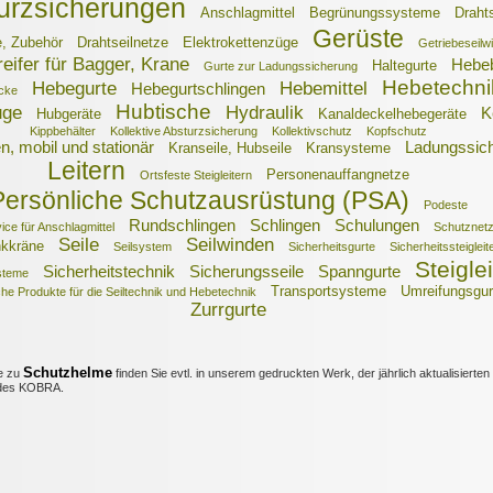
urzsicherungen
Anschlagmittel
Begrünungssysteme
Drahts
Gerüste
e, Zubehör
Drahtseilnetze
Elektrokettenzüge
Getriebeseilw
eifer für Bagger, Krane
Hebe
Haltegurte
Gurte zur Ladungssicherung
Hebetechni
Hebegurte
Hebemittel
Hebegurtschlingen
cke
Hubtische
uge
Hydraulik
K
Hubgeräte
Kanaldeckelhebegeräte
Kippbehälter
Kollektive Absturzsicherung
Kollektivschutz
Kopfschutz
n, mobil und stationär
Ladungssic
Kranseile, Hubseile
Kransysteme
Leitern
Personenauffangnetze
Ortsfeste Steigleitern
Persönliche Schutzausrüstung (PSA)
Podeste
Rundschlingen
Schlingen
Schulungen
ice für Anschlagmittel
Schutznet
Seile
Seilwinden
kkräne
Seilsystem
Sicherheitsgurte
Sicherheitssteigleit
Steigle
Sicherheitstechnik
Sicherungsseile
Spanngurte
steme
Transportsysteme
Umreifungsgur
he Produkte für die Seiltechnik und Hebetechnik
Zurrgurte
Schutzhelme
e zu
finden Sie evtl. in unserem gedruckten Werk, der jährlich aktualisierten
es KOBRA.