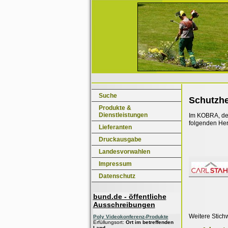
Suche
Schutzh
Produkte &
Dienstleistungen
Im KOBRA, dem
folgenden Her
Lieferanten
Druckausgabe
Landesvorwahlen
Impressum
Datenschutz
bund.de - öffentliche
Ausschreibungen
Weitere Stich
Poly Videokonferenz-Produkte
Erfüllungsort:
Ort im betreffenden
Land