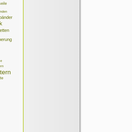
eile
inden
bänder
k
etten
herung
ze
ern
itern
te