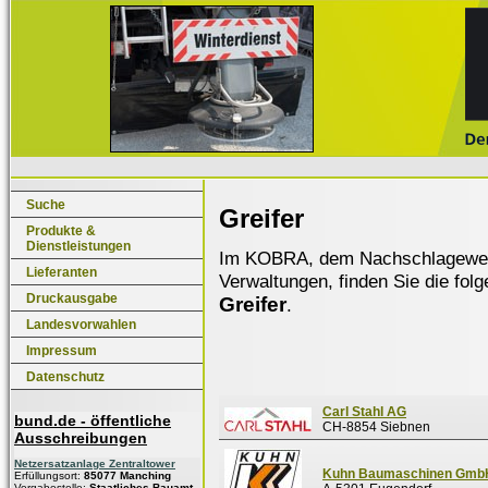
Suche
Greifer
Produkte &
Dienstleistungen
Im KOBRA, dem Nachschlagewerk f
Lieferanten
Verwaltungen, finden Sie die fol
Druckausgabe
Greifer
.
Landesvorwahlen
Impressum
Datenschutz
Carl Stahl AG
bund.de - öffentliche
CH-8854 Siebnen
Ausschreibungen
Netzersatzanlage Zentraltower
Kuhn Baumaschinen Gmb
Erfüllungsort:
85077 Manching
Vergabestelle:
Staatliches Bauamt