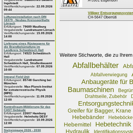
A-5301 Eugendorf
Ingolstadt
Veröffentlichungsende:
22.09.2026
09:44
Villiger Entsorgungssyst
Lüftungsinstallation nach DIN
CH-5647 Oberrüti
18379 - Neubau Kreissporthalle
Lörrach
Erfüllungsort:
79689 Maulburg
Vergabestelle:
Landratsamt Lörrach
Veröffentlichungsende:
15.09.2026
14:00
Lieferung eines Rüstwagens für
die Brandbekämpfung im
Landkreis Schwäbisch Hall
Erfüllungsort:
74523 Schwäbisch
Weitere Stichworte, die zu Ihrem
Hall
Vergabestelle:
Landratsamt
Abfallbehälter
Schwäbisch Hall, Straßenbauamt
Abf
Veröffentlichungsende:
07.09.2026
10:00
Abfallverwiegung
Integral Field Unit
Anbaugeräte für
Erfüllungsort:
85748 Garching bei
München
Vergabestelle:
Max-Planck-Institut
Baumaschinen
Begrü
für extraterrestrische Physik
(MPE)
Drahtseile, Zubehör
Veröffentlichungsende:
11.09.2026
12:00
Entsorgungstechni
Kontrollraum-Möblierung für das
Greifer für Bagger, Krane
CAST Gebäude
Erfüllungsort:
22607 Hamburg
Hebebänder
Vergabestelle:
Helmholtz DESY
Hebeböcke
Veröffentlichungsende:
10.09.2026
Hebetechnik
12:00
Hebemittel
Hydraulik
Sielreinigung 2026 - 2030
Identifikationssys