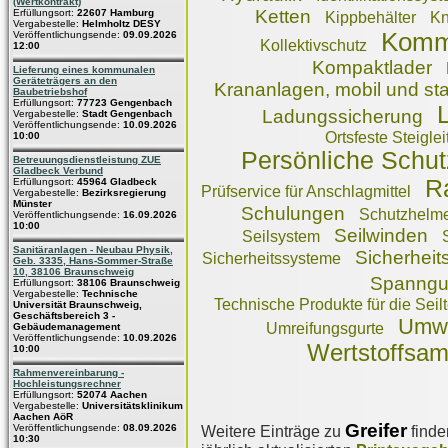
(Wertkontrakt)
Ketten
Erfüllungsort:
22607 Hamburg
Kippbehälter
Kn
Vergabestelle:
Helmholtz DESY
Komm
Veröffentlichungsende:
09.09.2026
Kollektivschutz
12:00
Kompaktlader
Lieferung eines kommunalen
Geräteträgers an den
Krananlagen, mobil und sta
Baubetriebshof
Erfüllungsort:
77723 Gengenbach
L
Ladungssicherung
Vergabestelle:
Stadt Gengenbach
Veröffentlichungsende:
10.09.2026
Ortsfeste Steiglei
10:00
Persönliche Schu
Betreuungsdienstleistung ZUE
Gladbeck Verbund
R
Erfüllungsort:
45964 Gladbeck
Prüfservice für Anschlagmittel
Vergabestelle:
Bezirksregierung
Münster
Schulungen
Schutzhelm
Veröffentlichungsende:
16.09.2026
10:00
Seilwinden
Seilsystem
Sanitäranlagen - Neubau Physik,
Sicherheit
Sicherheitssysteme
Geb. 3335, Hans-Sommer-Straße
10, 38106 Braunschweig
Spanngu
Erfüllungsort:
38106 Braunschweig
Vergabestelle:
Technische
Technische Produkte für die Sei
Universität Braunschweig,
Geschäftsbereich 3 -
Umwe
Umreifungsgurte
Gebäudemanagement
Veröffentlichungsende:
10.09.2026
Wertstoffsam
10:00
Rahmenvereinbarung -
Hochleistungsrechner
Erfüllungsort:
52074 Aachen
Vergabestelle:
Universitätsklinikum
Aachen AöR
Greifer
Veröffentlichungsende:
08.09.2026
Weitere Einträge zu
finde
10:30