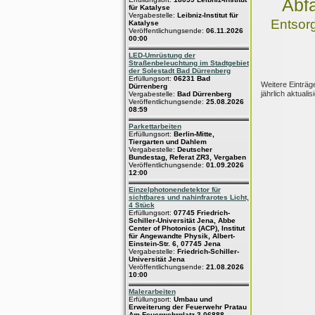
Abfa
für Katalyse
Vergabestelle:
Leibniz-Institut für
Entsor
Katalyse
Veröffentlichungsende:
06.11.2026
00:00
LED-Umrüstung der
Straßenbeleuchtung im Stadtgebiet
der Solestadt Bad Dürrenberg
Erfüllungsort:
06231 Bad
Weitere Einträg
Dürrenberg
jährlich aktualis
Vergabestelle:
Bad Dürrenberg
Veröffentlichungsende:
25.08.2026
08:59
Parkettarbeiten
Erfüllungsort:
Berlin-Mitte,
Tiergarten und Dahlem
Vergabestelle:
Deutscher
Bundestag, Referat ZR3, Vergaben
Veröffentlichungsende:
01.09.2026
12:00
Einzelphotonendetektor für
sichtbares und nahinfrarotes Licht,
4 Stück
Erfüllungsort:
07745 Friedrich-
Schiller-Universität Jena, Abbe
Center of Photonics (ACP), Institut
für Angewandte Physik, Albert-
Einstein-Str. 6, 07745 Jena
Vergabestelle:
Friedrich-Schiller-
Universität Jena
Veröffentlichungsende:
21.08.2026
10:00
Malerarbeiten
Erfüllungsort:
Umbau und
Erweiterung der Feuerwehr Pratau
Am Feuerwehrplatz 3 06888