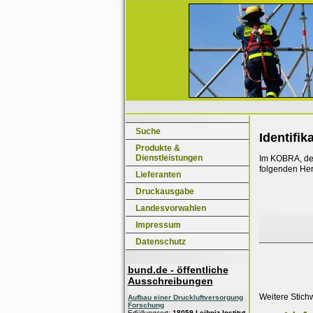
Suche
Identifik
Produkte &
Dienstleistungen
Im KOBRA, dem
folgenden Her
Lieferanten
Druckausgabe
Landesvorwahlen
Impressum
Datenschutz
bund.de - öffentliche
Ausschreibungen
Weitere Stich
Aufbau einer Druckluftversorgung
Forschung
Erfüllungsort:
18059 Leibniz-Institut