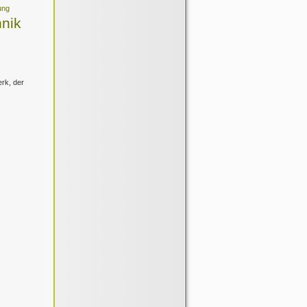
ung
nik
rk, der