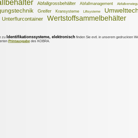
llbehälter
Abfallgrossbehälter
Abfallmanagement
Abfallverwieg
Umwelttech
gungstechnik
Greifer
Kransysteme
Liftsysteme
Wertstoffsammelbehälter
Unterflurcontainer
Identifikationssysteme, elektronisch
e zu
finden Sie evtl. in unserem gedruckten We
ierten
Printausgabe
des KOBRA.