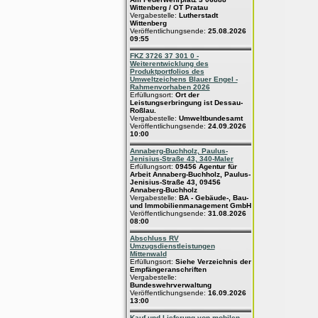
Wittenberg / OT Pratau
Vergabestelle:
Lutherstadt
Wittenberg
Veröffentlichungsende:
25.08.2026
09:55
FKZ 3726 37 301 0 -
Weiterentwicklung des
Produktportfolios des
Umweltzeichens Blauer Engel -
Rahmenvorhaben 2026
Erfüllungsort:
Ort der
Leistungserbringung ist Dessau-
Roßlau.
Vergabestelle:
Umweltbundesamt
Veröffentlichungsende:
24.09.2026
10:00
Annaberg-Buchholz, Paulus-
Jenisius-Straße 43, 340-Maler
Erfüllungsort:
09456 Agentur für
Arbeit Annaberg-Buchholz, Paulus-
Jenisius-Straße 43, 09456
Annaberg-Buchholz
Vergabestelle:
BA - Gebäude-, Bau-
und Immobilienmanagement GmbH
Veröffentlichungsende:
31.08.2026
08:00
Abschluss RV
Umzugsdienstleistungen
Mittenwald
Erfüllungsort:
Siehe Verzeichnis der
Empfängeranschriften
Vergabestelle:
Bundeswehrverwaltung
Veröffentlichungsende:
16.09.2026
13:00
Kauf und Lieferung von mobilen