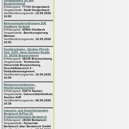
Geräteträgers an den
Baubetriebshof
Erfüllungsort:
77723 Gengenbach
Vergabestelle:
Stadt Gengenbach
Veröffentlichungsende:
10.09.2026
10:00
Betreuungsdienstleistung ZUE
Gladbeck Verbund
Erfüllungsort:
45964 Gladbeck
Vergabestelle:
Bezirksregierung
Münster
Veröffentlichungsende:
16.09.2026
10:00
Sanitäranlagen - Neubau Physik,
Geb. 3335, Hans-Sommer-Straße
10, 38106 Braunschweig
Erfüllungsort:
38106 Braunschweig
Vergabestelle:
Technische
Universität Braunschweig,
Geschäftsbereich 3 -
Gebäudemanagement
Veröffentlichungsende:
10.09.2026
10:00
Rahmenvereinbarung -
Hochleistungsrechner
Erfüllungsort:
52074 Aachen
Vergabestelle:
Universitätsklinikum
Aachen AöR
Veröffentlichungsende:
08.09.2026
10:30
Industrie- und Gewerbestandort
Bentwisch B-Plan 20
Großgewerbegebiet Bentwisch
Erfüllungsort:
18182 Bentwisch
Vergabestelle:
Gemeinde
Bentwisch über Bentwisch GmbH