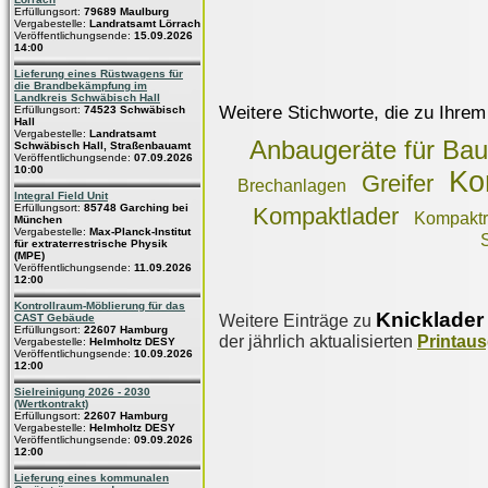
Erfüllungsort:
79689 Maulburg
Vergabestelle:
Landratsamt Lörrach
Veröffentlichungsende:
15.09.2026
14:00
Lieferung eines Rüstwagens für
die Brandbekämpfung im
Landkreis Schwäbisch Hall
Weitere Stichworte, die zu Ihrem
Erfüllungsort:
74523 Schwäbisch
Hall
Vergabestelle:
Landratsamt
Anbaugeräte für Ba
Schwäbisch Hall, Straßenbauamt
Veröffentlichungsende:
07.09.2026
10:00
Ko
Greifer
Brechanlagen
Integral Field Unit
Erfüllungsort:
85748 Garching bei
Kompaktlader
Kompaktr
München
Vergabestelle:
Max-Planck-Institut
für extraterrestrische Physik
(MPE)
Veröffentlichungsende:
11.09.2026
12:00
Kontrollraum-Möblierung für das
Knicklader
Weitere Einträge zu
CAST Gebäude
Erfüllungsort:
22607 Hamburg
der jährlich aktualisierten
Printau
Vergabestelle:
Helmholtz DESY
Veröffentlichungsende:
10.09.2026
12:00
Sielreinigung 2026 - 2030
(Wertkontrakt)
Erfüllungsort:
22607 Hamburg
Vergabestelle:
Helmholtz DESY
Veröffentlichungsende:
09.09.2026
12:00
Lieferung eines kommunalen