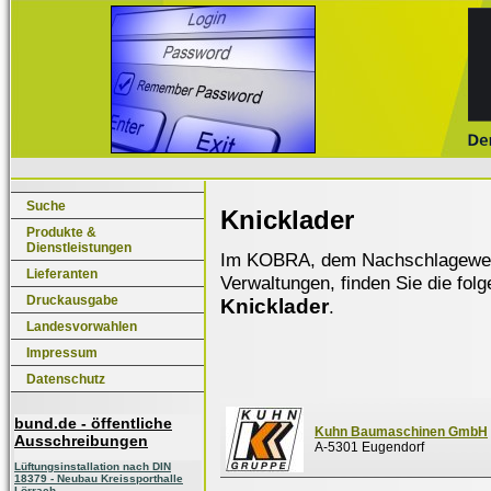
Suche
Knicklader
Produkte &
Dienstleistungen
Im KOBRA, dem Nachschlagewerk f
Lieferanten
Verwaltungen, finden Sie die fol
Druckausgabe
Knicklader
.
Landesvorwahlen
Impressum
Datenschutz
bund.de - öffentliche
Kuhn Baumaschinen GmbH
Ausschreibungen
A-5301 Eugendorf
Lüftungsinstallation nach DIN
18379 - Neubau Kreissporthalle
Lörrach