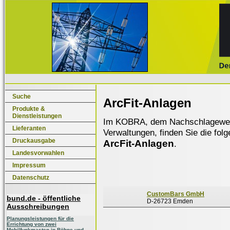
Suche
ArcFit-Anlagen
Produkte &
Dienstleistungen
Im KOBRA, dem Nachschlagewerk f
Lieferanten
Verwaltungen, finden Sie die fol
Druckausgabe
ArcFit-Anlagen
.
Landesvorwahlen
Impressum
Datenschutz
CustomBars GmbH
bund.de - öffentliche
D-26723 Emden
Ausschreibungen
Planungsleistungen für die
Errichtung von zwei
Mobilfunkmasten in Böhne und