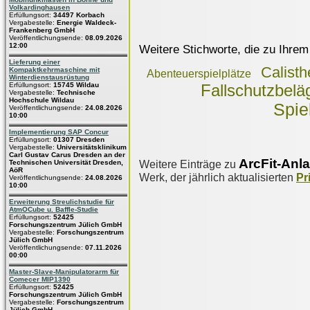
Volkardinghausen
Erfüllungsort:
34497 Korbach
Vergabestelle:
Energie Waldeck-
Frankenberg GmbH
Veröffentlichungsende:
08.09.2026
12:00
Weitere Stichworte, die zu Ihrem
Lieferung einer
Calisth
Kompaktkehrmaschine mit
Abenteuerspielplätze
Winterdienstausrüstung
Erfüllungsort:
15745 Wildau
Fallschutzbelä
Vergabestelle:
Technische
Hochschule Wildau
Spie
Veröffentlichungsende:
24.08.2026
10:00
Implementierung SAP Concur
Erfüllungsort:
01307 Dresden
Vergabestelle:
Universitätsklinikum
Carl Gustav Carus Dresden an der
ArcFit-Anl
Weitere Einträge zu
Technischen Universität Dresden,
AöR
Werk, der jährlich aktualisierten
Pr
Veröffentlichungsende:
24.08.2026
10:00
Erweiterung Streulichstudie für
AtmOCube u. Baffle-Studie
Erfüllungsort:
52425
Forschungszentrum Jülich GmbH
Vergabestelle:
Forschungszentrum
Jülich GmbH
Veröffentlichungsende:
07.11.2026
00:00
Master-Slave-Manipulatorarm für
Comecer MIP1390
Erfüllungsort:
52425
Forschungszentrum Jülich GmbH
Vergabestelle:
Forschungszentrum
Jülich GmbH