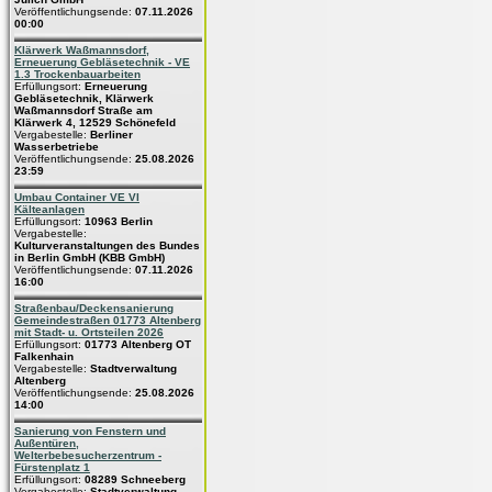
Veröffentlichungsende:
07.11.2026
00:00
Klärwerk Waßmannsdorf,
Erneuerung Gebläsetechnik - VE
1.3 Trockenbauarbeiten
Erfüllungsort:
Erneuerung
Gebläsetechnik, Klärwerk
Waßmannsdorf Straße am
Klärwerk 4, 12529 Schönefeld
Vergabestelle:
Berliner
Wasserbetriebe
Veröffentlichungsende:
25.08.2026
23:59
Umbau Container VE VI
Kälteanlagen
Erfüllungsort:
10963 Berlin
Vergabestelle:
Kulturveranstaltungen des Bundes
in Berlin GmbH (KBB GmbH)
Veröffentlichungsende:
07.11.2026
16:00
Straßenbau/Deckensanierung
Gemeindestraßen 01773 Altenberg
mit Stadt- u. Ortsteilen 2026
Erfüllungsort:
01773 Altenberg OT
Falkenhain
Vergabestelle:
Stadtverwaltung
Altenberg
Veröffentlichungsende:
25.08.2026
14:00
Sanierung von Fenstern und
Außentüren,
Welterbebesucherzentrum -
Fürstenplatz 1
Erfüllungsort:
08289 Schneeberg
Vergabestelle:
Stadtverwaltung