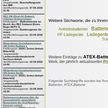
Vergabestelle:
Beschaffungsamt
des BMI
Veröffentlichungsende:
07.09.2026
11:30
REZ SW 45ind AA Rottweil-
Villingen-Schwenningen
Weitere Stichworte, die zu Ihrem
Erfüllungsort:
- Maßnahmeorte im
Bezirk des REZ Südwest (Extra-
Regio NUTS 3)
Batteri
Antriebsbatterien
Vergabestelle:
Bundesagentur für
Arbeit
Ladegerä
HF-Ladegeräte
Veröffentlichungsende:
23.09.2026
10:00
Tra
Winterdienst Gestellungsvertrag
SM Zerbst Radweg 1
Erfüllungsort:
39261 Zerbst (Anhalt-
Bitterfeld)
Vergabestelle:
ATEX-Batte
Weitere Einträge zu
Landesstraßenbaubehörde
Sachsen-Anhalt
Werk, der jährlich aktualisierten
Pr
Veröffentlichungsende:
10.09.2026
10:00
Winterdienst Gestellungsvertrag
SM Zerbst Straße
Erfüllungsort:
39261 Zerbst (Anhalt-
Bitterfeld)
Folgende Suchbegriffe wurden bei Ihre
Vergabestelle:
Landesstraßenbaubehörde
Batterien, ATEX-Batterie
Sachsen-Anhalt
Veröffentlichungsende:
10.09.2026
10:00
Rahmenvereinbarung über die
konventionelle gewerbliche
Bewachung der Graf-Haeseler-
Kaserne Lebach
Erfüllungsort:
66822 Lebach