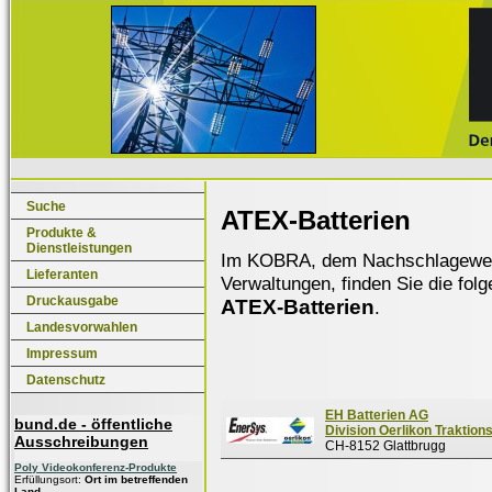
Suche
ATEX-Batterien
Produkte &
Dienstleistungen
Im KOBRA, dem Nachschlagewerk f
Lieferanten
Verwaltungen, finden Sie die fol
Druckausgabe
ATEX-Batterien
.
Landesvorwahlen
Impressum
Datenschutz
EH Batterien AG
bund.de - öffentliche
Division Oerlikon Traktion
Ausschreibungen
CH-8152 Glattbrugg
Poly Videokonferenz-Produkte
Erfüllungsort:
Ort im betreffenden
Land