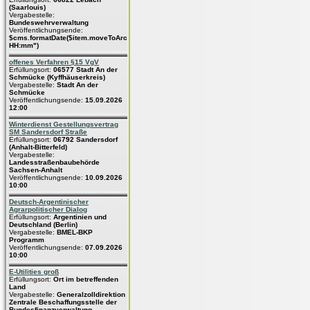
(Saarlouis)
Vergabestelle:
Bundeswehrverwaltung
Veröffentlichungsende:
$cms.formatDate($item.moveToArchive,"dd.MM.yyyy
HH:mm")
offenes Verfahren §15 VgV
Erfüllungsort:
06577 Stadt An der
Schmücke (Kyffhäuserkreis)
Vergabestelle:
Stadt An der
Schmücke
Veröffentlichungsende:
15.09.2026
12:00
Winterdienst Gestellungsvertrag
SM Sandersdorf Straße
Erfüllungsort:
06792 Sandersdorf
(Anhalt-Bitterfeld)
Vergabestelle:
Landesstraßenbaubehörde
Sachsen-Anhalt
Veröffentlichungsende:
10.09.2026
10:00
Deutsch-Argentinischer
Agrarpolitischer Dialog
Erfüllungsort:
Argentinien und
Deutschland (Berlin)
Vergabestelle:
BMEL-BKP
Programm
Veröffentlichungsende:
07.09.2026
10:00
E-Utilities groß
Erfüllungsort:
Ort im betreffenden
Land
Vergabestelle:
Generalzolldirektion
Zentrale Beschaffungsstelle der
Bundesfinanzverwaltung