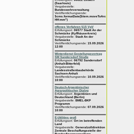
(Saarlouis)
Vergabestelle:
Bundeswehrverwaltung
Veröffentlichungsende:
$cms.formatDate($item.moveToArchive,"dd.MM.yyyy
HH:mm")
offenes Verfahren §15 VgV
Erfüllungsort:
06577 Stadt An der
Schmücke (Kyffhäuserkreis)
Vergabestelle:
Stadt An der
Schmücke
Veröffentlichungsende:
15.09.2026
12:00
Winterdienst Gestellungsvertrag
SM Sandersdorf Straße
Erfüllungsort:
06792 Sandersdorf
(Anhalt-Bitterfeld)
Vergabestelle:
Landesstraßenbaubehörde
Sachsen-Anhalt
Veröffentlichungsende:
10.09.2026
10:00
Deutsch-Argentinischer
Agrarpolitischer Dialog
Erfüllungsort:
Argentinien und
Deutschland (Berlin)
Vergabestelle:
BMEL-BKP
Programm
Veröffentlichungsende:
07.09.2026
10:00
E-Utilities groß
Erfüllungsort:
Ort im betreffenden
Land
Vergabestelle:
Generalzolldirektion
Zentrale Beschaffungsstelle der
Bundesfinanzverwaltung