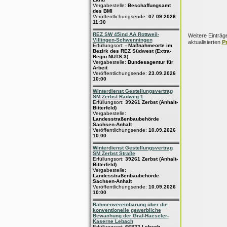
Vergabestelle:
Beschaffungsamt
des BMI
Veröffentlichungsende:
07.09.2026
11:30
REZ SW 45ind AA Rottweil-
Weitere Einträg
Villingen-Schwenningen
aktualisierten
P
Erfüllungsort:
- Maßnahmeorte im
Bezirk des REZ Südwest (Extra-
Regio NUTS 3)
Vergabestelle:
Bundesagentur für
Arbeit
Veröffentlichungsende:
23.09.2026
10:00
Winterdienst Gestellungsvertrag
SM Zerbst Radweg 1
Erfüllungsort:
39261 Zerbst (Anhalt-
Bitterfeld)
Vergabestelle:
Landesstraßenbaubehörde
Sachsen-Anhalt
Veröffentlichungsende:
10.09.2026
10:00
Winterdienst Gestellungsvertrag
SM Zerbst Straße
Erfüllungsort:
39261 Zerbst (Anhalt-
Bitterfeld)
Vergabestelle:
Landesstraßenbaubehörde
Sachsen-Anhalt
Veröffentlichungsende:
10.09.2026
10:00
Rahmenvereinbarung über die
konventionelle gewerbliche
Bewachung der Graf-Haeseler-
Kaserne Lebach
Erfüllungsort:
66822 Lebach