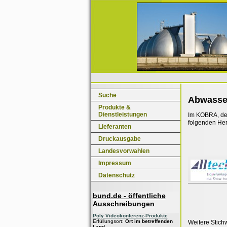
Suche
Abwasse
Produkte &
Dienstleistungen
Im KOBRA, dem
folgenden Her
Lieferanten
Druckausgabe
Landesvorwahlen
Impressum
Datenschutz
bund.de - öffentliche
Ausschreibungen
Poly Videokonferenz-Produkte
Erfüllungsort:
Ort im betreffenden
Weitere Stich
Land