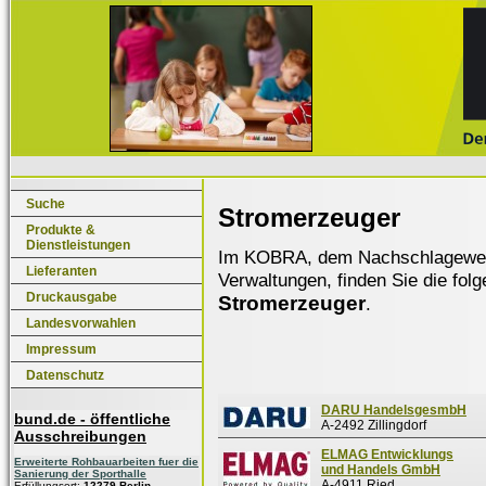
Suche
Stromerzeuger
Produkte &
Dienstleistungen
Im KOBRA, dem Nachschlagewerk f
Lieferanten
Verwaltungen, finden Sie die fol
Druckausgabe
Stromerzeuger
.
Landesvorwahlen
Impressum
Datenschutz
DARU HandelsgesmbH
bund.de - öffentliche
A-2492 Zillingdorf
Ausschreibungen
ELMAG Entwicklungs
Erweiterte Rohbauarbeiten fuer die
und Handels GmbH
Sanierung der Sporthalle
A-4911 Ried
Erfüllungsort:
12279 Berlin