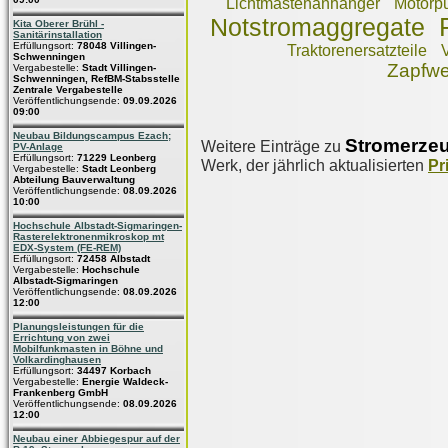
Lichtmastenanhänger
Motorp
Notstromaggregate
Kita Oberer Brühl -
Sanitärinstallation
Erfüllungsort:
78048 Villingen-
Traktorenersatzteile
Schwenningen
Zapfwe
Vergabestelle:
Stadt Villingen-
Schwenningen, RefBM-Stabsstelle
Zentrale Vergabestelle
Veröffentlichungsende:
09.09.2026
09:00
Neubau Bildungscampus Ezach;
Stromerze
Weitere Einträge zu
PV-Anlage
Erfüllungsort:
71229 Leonberg
Werk, der jährlich aktualisierten
Pr
Vergabestelle:
Stadt Leonberg
Abteilung Bauverwaltung
Veröffentlichungsende:
08.09.2026
10:00
Hochschule Albstadt-Sigmaringen-
Rasterelektronenmikroskop mt
EDX-System (FE-REM)
Erfüllungsort:
72458 Albstadt
Vergabestelle:
Hochschule
Albstadt-Sigmaringen
Veröffentlichungsende:
08.09.2026
12:00
Planungsleistungen für die
Errichtung von zwei
Mobilfunkmasten in Böhne und
Volkardinghausen
Erfüllungsort:
34497 Korbach
Vergabestelle:
Energie Waldeck-
Frankenberg GmbH
Veröffentlichungsende:
08.09.2026
12:00
Neubau einer Abbiegespur auf der