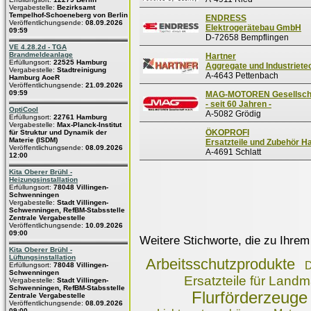
Vergabestelle:
Bezirksamt
Tempelhof-Schoeneberg von Berlin
ENDRESS
Veröffentlichungsende:
08.09.2026
Elektrogerätebau GmbH
09:59
D-72658 Bempflingen
VE 4.28.2d - TGA
Brandmeldeanlage
Hartner
Erfüllungsort:
22525 Hamburg
Aggregate und Industriet
Vergabestelle:
Stadtreinigung
A-4643 Pettenbach
Hamburg AoeR
Veröffentlichungsende:
21.09.2026
09:59
MAG-MOTOREN Gesellscha
- seit 60 Jahren -
OptiCool
A-5082 Grödig
Erfüllungsort:
22761 Hamburg
Vergabestelle:
Max-Planck-Institut
ÖKOPROFI
für Struktur und Dynamik der
Materie (ISDM)
Ersatzteile und Zubehör 
Veröffentlichungsende:
08.09.2026
A-4691 Schlatt
12:00
Kita Oberer Brühl -
Heizungsinstallation
Erfüllungsort:
78048 Villingen-
Schwenningen
Vergabestelle:
Stadt Villingen-
Schwenningen, RefBM-Stabsstelle
Zentrale Vergabestelle
Veröffentlichungsende:
10.09.2026
09:00
Weitere Stichworte, die zu Ihrem
Kita Oberer Brühl -
Lüftungsinstallation
Arbeitsschutzprodukte
D
Erfüllungsort:
78048 Villingen-
Schwenningen
Ersatzteile für Lan
Vergabestelle:
Stadt Villingen-
Schwenningen, RefBM-Stabsstelle
Flurförderzeuge
Zentrale Vergabestelle
Veröffentlichungsende:
08.09.2026
09:00