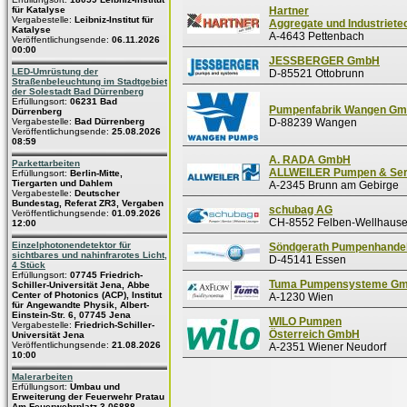
für Katalyse
Hartner
Vergabestelle:
Leibniz-Institut für
Aggregate und Industriet
Katalyse
A-4643 Pettenbach
Veröffentlichungsende:
06.11.2026
00:00
JESSBERGER GmbH
LED-Umrüstung der
D-85521 Ottobrunn
Straßenbeleuchtung im Stadtgebiet
der Solestadt Bad Dürrenberg
Erfüllungsort:
06231 Bad
Pumpenfabrik Wangen G
Dürrenberg
Vergabestelle:
Bad Dürrenberg
D-88239 Wangen
Veröffentlichungsende:
25.08.2026
08:59
A. RADA GmbH
Parkettarbeiten
ALLWEILER Pumpen & Ser
Erfüllungsort:
Berlin-Mitte,
Tiergarten und Dahlem
A-2345 Brunn am Gebirge
Vergabestelle:
Deutscher
Bundestag, Referat ZR3, Vergaben
schubag AG
Veröffentlichungsende:
01.09.2026
CH-8552 Felben-Wellhaus
12:00
Einzelphotonendetektor für
Söndgerath Pumpenhande
sichtbares und nahinfrarotes Licht,
D-45141 Essen
4 Stück
Erfüllungsort:
07745 Friedrich-
Tuma Pumpensysteme G
Schiller-Universität Jena, Abbe
Center of Photonics (ACP), Institut
A-1230 Wien
für Angewandte Physik, Albert-
Einstein-Str. 6, 07745 Jena
WILO Pumpen
Vergabestelle:
Friedrich-Schiller-
Österreich GmbH
Universität Jena
Veröffentlichungsende:
21.08.2026
A-2351 Wiener Neudorf
10:00
Malerarbeiten
Erfüllungsort:
Umbau und
Erweiterung der Feuerwehr Pratau
Am Feuerwehrplatz 3 06888