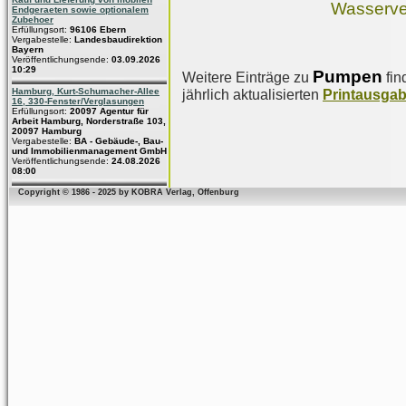
Wasserve
Endgeraeten sowie optionalem
Zubehoer
Erfüllungsort:
96106 Ebern
Vergabestelle:
Landesbaudirektion
Bayern
Veröffentlichungsende:
03.09.2026
10:29
Pumpen
Weitere Einträge zu
fin
Hamburg, Kurt-Schumacher-Allee
jährlich aktualisierten
Printausga
16, 330-Fenster/Verglasungen
Erfüllungsort:
20097 Agentur für
Arbeit Hamburg, Norderstraße 103,
20097 Hamburg
Vergabestelle:
BA - Gebäude-, Bau-
und Immobilienmanagement GmbH
Veröffentlichungsende:
24.08.2026
08:00
Copyright © 1986 - 2025 by KOBRA Verlag, Offenburg