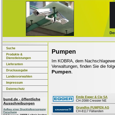
Suche
Pumpen
Produkte &
Dienstleistungen
Im KOBRA, dem Nachschlagewerk f
Lieferanten
Verwaltungen, finden Sie die fol
Druckausgabe
Pumpen
.
Landesvorwahlen
Impressum
Datenschutz
Emile Egger & Cie SA
bund.de - öffentliche
CH-2088 Cressier NE
Ausschreibungen
Grundfos PUMPEN AG
Aufbau einer Druckluftversorgung
CH-8117 Fällanden
Forschung
Erfüllungsort:
18059 Leibniz-Institut