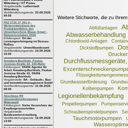
Wittenberg / OT Pratau
Vergabestelle:
Lutherstadt
Wittenberg
Veröffentlichungsende:
25.08.2026
09:55
Weitere Stichworte, die zu Ihrem
FKZ 3726 37 301 0 -
A
Weiterentwicklung des
Abfüllanlagen
Produktportfolios des
Umweltzeichens Blauer Engel -
Abwasserbehandlung
Rahmenvorhaben 2026
Erfüllungsort:
Ort der
Chlordioxid-Anlagen
Contai
Leistungserbringung ist Dessau-
Roßlau.
Dos
Dickstoffpumpen
Vergabestelle:
Umweltbundesamt
Veröffentlichungsende:
24.09.2026
Drucke
10:00
Durchflussmessgeräte, 
Annaberg-Buchholz, Paulus-
Jenisius-Straße 43, 340-Maler
Erfüllungsort:
09456 Agentur für
Exzenterschneckenpump
Arbeit Annaberg-Buchholz, Paulus-
Jenisius-Straße 43, 09456
Flüssigkeitsmengenmess
Annaberg-Buchholz
Vergabestelle:
BA - Gebäude-, Bau-
Grundwasserförderung
Grundwa
und Immobilienmanagement GmbH
Veröffentlichungsende:
31.08.2026
Kom
Kolbenpumpen
08:00
Legionellenbekämpfung
Abschluss RV
Umzugsdienstleistungen
Mittenwald
Propellerpumpen
Pumpenservi
Erfüllungsort:
Siehe Verzeichnis der
Empfängeranschriften
Schraubenspindelpumpen
Se
Vergabestelle:
Bundeswehrverwaltung
Tauchmotorpumpen
Veröffentlichungsende:
16.09.2026
13:00
Wasseroptimi
Kauf und Lieferung von mobilen