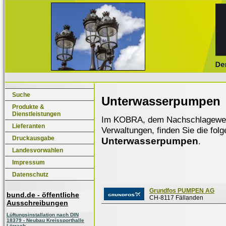
Suche
Unterwasserpumpen
Produkte &
Dienstleistungen
Im KOBRA, dem Nachschlagewerk f
Lieferanten
Verwaltungen, finden Sie die fol
Druckausgabe
Unterwasserpumpen
.
Landesvorwahlen
Impressum
Datenschutz
Grundfos PUMPEN AG
bund.de - öffentliche
CH-8117 Fällanden
Ausschreibungen
Lüftungsinstallation nach DIN
18379 - Neubau Kreissporthalle
Lörrach