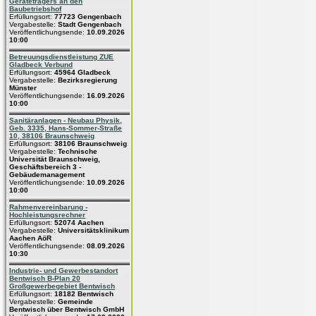
Geräteträgers an den
Baubetriebshof
Erfüllungsort:
77723 Gengenbach
Vergabestelle:
Stadt Gengenbach
Veröffentlichungsende:
10.09.2026
10:00
Betreuungsdienstleistung ZUE
Gladbeck Verbund
Erfüllungsort:
45964 Gladbeck
Vergabestelle:
Bezirksregierung
Münster
Veröffentlichungsende:
16.09.2026
10:00
Sanitäranlagen - Neubau Physik,
Geb. 3335, Hans-Sommer-Straße
10, 38106 Braunschweig
Erfüllungsort:
38106 Braunschweig
Vergabestelle:
Technische
Universität Braunschweig,
Geschäftsbereich 3 -
Gebäudemanagement
Veröffentlichungsende:
10.09.2026
10:00
Rahmenvereinbarung -
Hochleistungsrechner
Erfüllungsort:
52074 Aachen
Vergabestelle:
Universitätsklinikum
Aachen AöR
Veröffentlichungsende:
08.09.2026
10:30
Industrie- und Gewerbestandort
Bentwisch B-Plan 20
Großgewerbegebiet Bentwisch
Erfüllungsort:
18182 Bentwisch
Vergabestelle:
Gemeinde
Bentwisch über Bentwisch GmbH