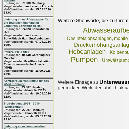
Erfüllungsort:
79689 Maulburg
Vergabestelle:
Landratsamt Lörrach
Veröffentlichungsende:
15.09.2026
14:00
Weitere Stichworte, die zu Ihrem
Lieferung eines Rüstwagens für
die Brandbekämpfung im
Landkreis Schwäbisch Hall
Abwasseraufbe
Erfüllungsort:
74523 Schwäbisch
Hall
Vergabestelle:
Landratsamt
Desinfektionsanlagen, mobile
Schwäbisch Hall, Straßenbauamt
Veröffentlichungsende:
07.09.2026
Druckerhöhungsanla
10:00
Hebeanlagen
Kolbenp
Integral Field Unit
Erfüllungsort:
85748 Garching bei
Pumpen
München
Umwälzpum
Vergabestelle:
Max-Planck-Institut
für extraterrestrische Physik
(MPE)
Veröffentlichungsende:
11.09.2026
12:00
Unterwass
Kontrollraum-Möblierung für das
Weitere Einträge zu
CAST Gebäude
gedruckten Werk, der jährlich aktua
Erfüllungsort:
22607 Hamburg
Vergabestelle:
Helmholtz DESY
Veröffentlichungsende:
10.09.2026
12:00
Sielreinigung 2026 - 2030
(Wertkontrakt)
Erfüllungsort:
22607 Hamburg
Vergabestelle:
Helmholtz DESY
Veröffentlichungsende:
09.09.2026
12:00
Lieferung eines kommunalen