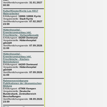
Veröffentlichungsende:
31.01.2027
00:00
Kultur/Kloster/Kyritz Los K017
Malerarbeiten
Erfüllungsort:
16866 16866 Kyritz
Vergabestelle:
Stadt Kyritz
Veröffentlichungsende:
07.02.2027
23:59
Hüttenhospital -
Erweiterungsanbau inkl.
Frischküche - Vorhangfassade
Erfüllungsort:
44269 Dortmund
Vergabestelle:
Hüttenhospital
gGmbH
Veröffentlichungsende:
07.09.2026
11:00
Hüttenhospital -
Erweiterungsanbau inkl.
Frischküche - Küchen-
Betriebstüren
Erfüllungsort:
44269 Dortmund
Vergabestelle:
Hüttenhospital
gGmbH
Veröffentlichungsende:
07.09.2026
11:00
Rahmenvereinbarung
Publikationen der ökonomischen
Bildung
Erfüllungsort:
47906 Kempen
Vergabestelle:
Deutsche
Bundesbank, Zentralbereich
Beschaffungen
Veröffentlichungsende:
08.09.2026
23:59