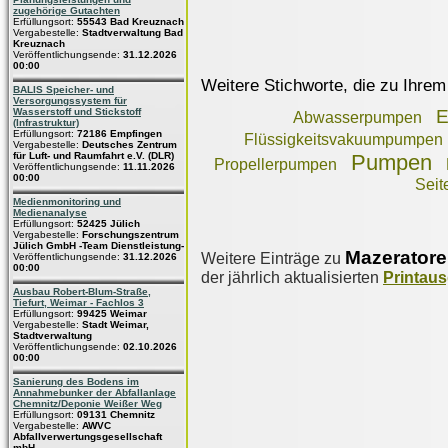
zugehörige Gutachten
Erfüllungsort:
55543 Bad Kreuznach
Vergabestelle:
Stadtverwaltung Bad
Kreuznach
Veröffentlichungsende:
31.12.2026
00:00
Weitere Stichworte, die zu Ihrem
BALIS Speicher- und
Versorgungssystem für
Wasserstoff und Stickstoff
E
Abwasserpumpen
(Infrastruktur)
Erfüllungsort:
72186 Empfingen
Flüssigkeitsvakuumpumpen
Vergabestelle:
Deutsches Zentrum
für Luft- und Raumfahrt e.V. (DLR)
Pumpen
Propellerpumpen
Veröffentlichungsende:
11.11.2026
00:00
Sei
Medienmonitoring und
Medienanalyse
Erfüllungsort:
52425 Jülich
Vergabestelle:
Forschungszentrum
Jülich GmbH -Team Dienstleistung-
Mazerator
Weitere Einträge zu
Veröffentlichungsende:
31.12.2026
00:00
der jährlich aktualisierten
Printau
Ausbau Robert-Blum-Straße,
Tiefurt, Weimar - Fachlos 3
Erfüllungsort:
99425 Weimar
Vergabestelle:
Stadt Weimar,
Stadtverwaltung
Veröffentlichungsende:
02.10.2026
00:00
Sanierung des Bodens im
Annahmebunker der Abfallanlage
Chemnitz/Deponie Weißer Weg
Erfüllungsort:
09131 Chemnitz
Vergabestelle:
AWVC
Abfallverwertungsgesellschaft
mbH