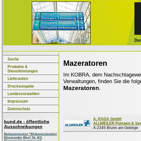
Suche
Mazeratoren
Produkte &
Dienstleistungen
Im KOBRA, dem Nachschlagewerk f
Lieferanten
Verwaltungen, finden Sie die fol
Druckausgabe
Mazeratoren
.
Landesvorwahlen
Impressum
Datenschutz
A. RADA GmbH
bund.de - öffentliche
ALLWEILER Pumpen & Ser
Ausschreibungen
A-2345 Brunn am Gebirge
Bebauungsplan "Bildungsstandort
Bösgrunder Weg" Nr. 8/2,
Planungsleistungen und