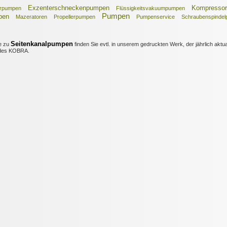
Exzenterschneckenpumpen
Kompressor
rpumpen
Flüssigkeitsvakuumpumpen
Pumpen
pen
Mazeratoren
Propellerpumpen
Pumpenservice
Schraubenspinde
Seitenkanalpumpen
e zu
finden Sie evtl. in unserem gedruckten Werk, der jährlich aktua
es KOBRA.