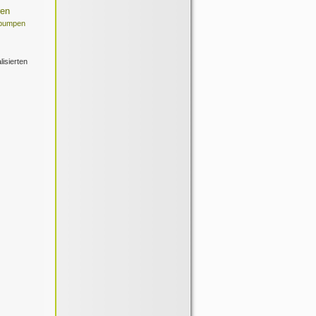
en
lpumpen
lisierten