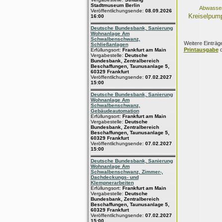
Stadtmuseum Berlin
Abwasse
Veröffentlichungsende:
08.09.2026
Kreiselpum
16:00
Deutsche Bundesbank, Sanierung
Wohnanlage Am
Schwalbenschwanz,
Weitere Einträg
Schließanlagen
Printausgabe
d
Erfüllungsort:
Frankfurt am Main
Vergabestelle:
Deutsche
Bundesbank, Zentralbereich
Beschaffungen, Taunusanlage 5,
60329 Frankfurt
Veröffentlichungsende:
07.02.2027
15:00
Deutsche Bundesbank, Sanierung
Wohnanlage Am
Schwalbenschwanz,
Gebäudeautomation
Erfüllungsort:
Frankfurt am Main
Vergabestelle:
Deutsche
Bundesbank, Zentralbereich
Beschaffungen, Taunusanlage 5,
60329 Frankfurt
Veröffentlichungsende:
07.02.2027
15:00
Deutsche Bundesbank, Sanierung
Wohnanlage Am
Schwalbenschwanz, Zimmer-,
Dachdeckungs- und
Klempnerarbeiten
Erfüllungsort:
Frankfurt am Main
Vergabestelle:
Deutsche
Bundesbank, Zentralbereich
Beschaffungen, Taunusanlage 5,
60329 Frankfurt
Veröffentlichungsende:
07.02.2027
15:00