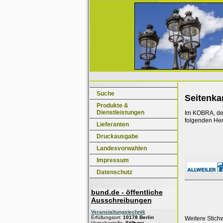
Suche
Seitenk
Produkte &
Dienstleistungen
Im KOBRA, dem
folgenden Her
Lieferanten
Druckausgabe
Landesvorwahlen
Impressum
Datenschutz
bund.de - öffentliche
Ausschreibungen
Veranstaltungstechnik
Erfüllungsort:
10178 Berlin
Weitere Stich
Vergabestelle:
Stiftung