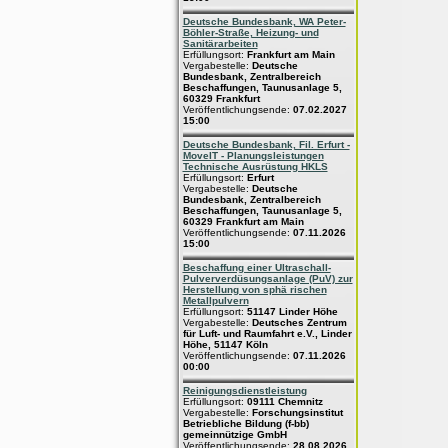
Deutsche Bundesbank, WA Peter-
Böhler-Straße, Heizung- und
Sanitärarbeiten
Erfüllungsort:
Frankfurt am Main
Vergabestelle:
Deutsche
Bundesbank, Zentralbereich
Beschaffungen, Taunusanlage 5,
60329 Frankfurt
Veröffentlichungsende:
07.02.2027
15:00
Deutsche Bundesbank, Fil. Erfurt -
MoveIT - Planungsleistungen
Technische Ausrüstung HKLS
Erfüllungsort:
Erfurt
Vergabestelle:
Deutsche
Bundesbank, Zentralbereich
Beschaffungen, Taunusanlage 5,
60329 Frankfurt am Main
Veröffentlichungsende:
07.11.2026
15:00
Beschaffung einer Ultraschall-
Pulververdüsungsanlage (PuV) zur
Herstellung von sphä rischen
Metallpulvern
Erfüllungsort:
51147 Linder Höhe
Vergabestelle:
Deutsches Zentrum
für Luft- und Raumfahrt e.V., Linder
Höhe, 51147 Köln
Veröffentlichungsende:
07.11.2026
00:00
Reinigungsdienstleistung
Erfüllungsort:
09111 Chemnitz
Vergabestelle:
Forschungsinstitut
Betriebliche Bildung (f-bb)
gemeinnützige GmbH
Veröffentlichungsende:
28.08.2026