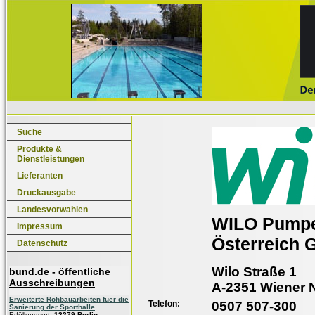
Suche
Produkte &
Dienstleistungen
Lieferanten
Druckausgabe
Landesvorwahlen
WILO Pump
Impressum
Österreich
Datenschutz
Wilo Straße 1
bund.de - öffentliche
Ausschreibungen
A-2351 Wiener 
Erweiterte Rohbauarbeiten fuer die
Telefon:
0507 507-300
Sanierung der Sporthalle
Erfüllungsort:
12279 Berlin