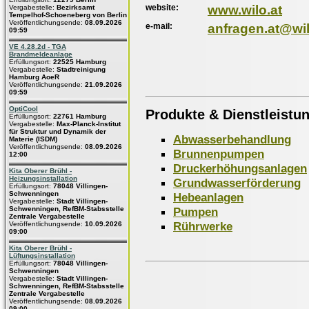
website:
www.wilo.at
Vergabestelle:
Bezirksamt
Tempelhof-Schoeneberg von Berlin
Veröffentlichungsende:
08.09.2026
e-mail:
anfragen.at@wi
09:59
VE 4.28.2d - TGA
Brandmeldeanlage
Erfüllungsort:
22525 Hamburg
Vergabestelle:
Stadtreinigung
Hamburg AoeR
Veröffentlichungsende:
21.09.2026
09:59
OptiCool
Produkte & Dienstleistu
Erfüllungsort:
22761 Hamburg
Vergabestelle:
Max-Planck-Institut
für Struktur und Dynamik der
Abwasserbehandlung
Materie (ISDM)
Veröffentlichungsende:
08.09.2026
Brunnenpumpen
12:00
Druckerhöhungsanlagen
Kita Oberer Brühl -
Heizungsinstallation
Grundwasserförderung
Erfüllungsort:
78048 Villingen-
Schwenningen
Hebeanlagen
Vergabestelle:
Stadt Villingen-
Pumpen
Schwenningen, RefBM-Stabsstelle
Zentrale Vergabestelle
Rührwerke
Veröffentlichungsende:
10.09.2026
09:00
Kita Oberer Brühl -
Lüftungsinstallation
Erfüllungsort:
78048 Villingen-
Schwenningen
Vergabestelle:
Stadt Villingen-
Schwenningen, RefBM-Stabsstelle
Zentrale Vergabestelle
Veröffentlichungsende:
08.09.2026
09:00