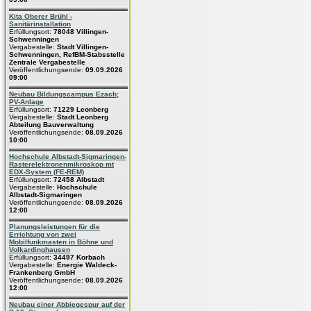
Kita Oberer Brühl -
Sanitärinstallation
Erfüllungsort:
78048 Villingen-
Schwenningen
Vergabestelle:
Stadt Villingen-
Schwenningen, RefBM-Stabsstelle
Zentrale Vergabestelle
Veröffentlichungsende:
09.09.2026
09:00
Neubau Bildungscampus Ezach;
PV-Anlage
Erfüllungsort:
71229 Leonberg
Vergabestelle:
Stadt Leonberg
Abteilung Bauverwaltung
Veröffentlichungsende:
08.09.2026
10:00
Hochschule Albstadt-Sigmaringen-
Rasterelektronenmikroskop mt
EDX-System (FE-REM)
Erfüllungsort:
72458 Albstadt
Vergabestelle:
Hochschule
Albstadt-Sigmaringen
Veröffentlichungsende:
08.09.2026
12:00
Planungsleistungen für die
Errichtung von zwei
Mobilfunkmasten in Böhne und
Volkardinghausen
Erfüllungsort:
34497 Korbach
Vergabestelle:
Energie Waldeck-
Frankenberg GmbH
Veröffentlichungsende:
08.09.2026
12:00
Neubau einer Abbiegespur auf der